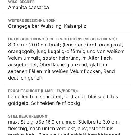
WISS. BEGRIFF:
Amanita caesarea
WEITERE BEZEICHNUNGEN:
Orangegelber Wulstling, Kaiserpilz
HUTBESCHREIBUNG (GGF. FRUCHTKÖRPERBESCHREIBUNG):
8.0 cm - 20.0 cm breit; (leuchtend) rot, orangerot,
orangegelb; jung kugelig-eiförmig und von weißem
Velum umhüllt, später halbrund, im Alter flach
ausgebreitet, Oberfläche glänzend, glatt, in
seltenen Fällen mit weißen Velumflocken, Rand
deutlich gerieft
FRUCHTSCHICHT (LAMELLEN/POREN):
Lamellen frei, sehr breit, gedrängt, blassgelb bis
goldgelb, Schneiden feinflockig
STIEL BESCHREIBUNG:
max. Stielgröße 16.0 cm, max. Stielbreite 3.0 cm;
fleischig, nach unten verdickt, ausgestopft bis
markig-hohl, Ring weit und schlaff herabhängend,