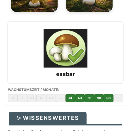
essbar
WACHSTUMSZEIT / MONATE:
JA
FE
MÄ
AP
MA
JU
JU
AU
SE
OK
NO
DE
✨ WISSENSWERTES