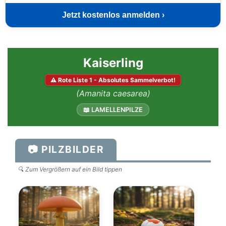
Jetzt kostenlos anmelden ›
Kaiserling
⚠ Rote Liste 1 - Absolutes Sammelverbot!
(Amanita caesarea)
📖 LAMELLENPILZE
📷 PILZBILDER
🔍 Zum Vergrößern auf ein Bild tippen