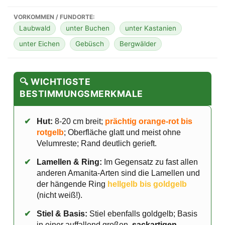
VORKOMMEN / FUNDORTE:
Laubwald
unter Buchen
unter Kastanien
unter Eichen
Gebüsch
Bergwälder
🔍 WICHTIGSTE
BESTIMMUNGSMERKMALE
✔
Hut:
8-20 cm breit;
prächtig orange-rot bis
rotgelb
; Oberfläche glatt und meist ohne
Velumreste; Rand deutlich gerieft.
✔
Lamellen & Ring:
Im Gegensatz zu fast allen
anderen Amanita-Arten sind die Lamellen und
der hängende Ring
hellgelb bis goldgelb
(nicht weiß!).
✔
Stiel & Basis:
Stiel ebenfalls goldgelb; Basis
in einer auffallend großen,
sackartigen