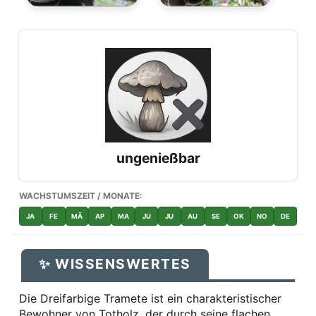
ungenießbar
WACHSTUMSZEIT / MONATE:
JA
FE
MÄ
AP
MA
JU
JU
AU
SE
OK
NO
DE
✨ WISSENSWERTES
Die Dreifarbige Tramete ist ein charakteristischer
Bewohner von Totholz, der durch seine flachen,