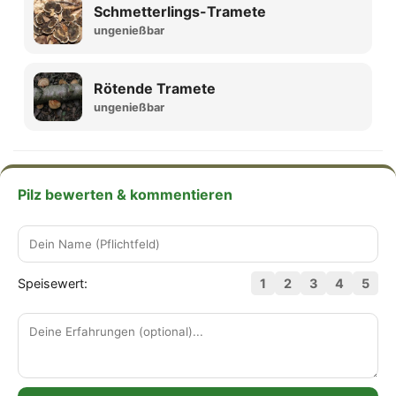
Schmetterlings-Tramete
ungenießbar
Rötende Tramete
ungenießbar
Pilz bewerten & kommentieren
Speisewert:
1
2
3
4
5