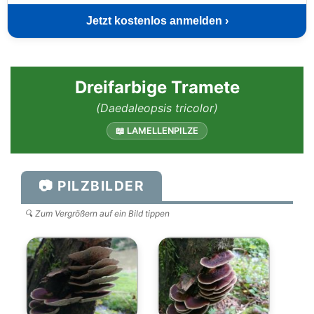
Jetzt kostenlos anmelden ›
Dreifarbige Tramete
(Daedaleopsis tricolor)
📖 LAMELLENPILZE
📷 PILZBILDER
🔍 Zum Vergrößern auf ein Bild tippen