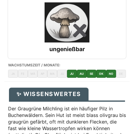
ungenießbar
WACHSTUMSZEIT / MONATE:
JA
FE
MÄ
AP
MA
JU
JU
AU
SE
OK
NO
DE
✨ WISSENSWERTES
Der Graugrüne Milchling ist ein häufiger Pilz in
Buchenwäldern. Sein Hut ist meist blass olivgrau bis
graugrün gefärbt, oft mit dunkleren Flecken, die
fast wie kleine Wassertropfen wirken können