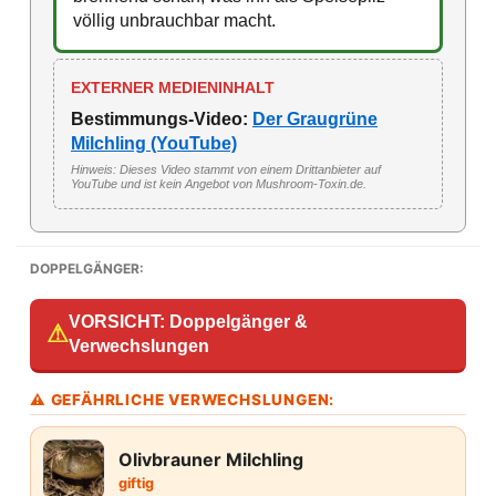
völlig unbrauchbar macht.
EXTERNER MEDIENINHALT
Bestimmungs-Video:
Der Graugrüne
Milchling (YouTube)
Hinweis: Dieses Video stammt von einem Drittanbieter auf
YouTube und ist kein Angebot von Mushroom-Toxin.de.
DOPPELGÄNGER:
VORSICHT: Doppelgänger &
⚠
Verwechslungen
⚠ GEFÄHRLICHE VERWECHSLUNGEN:
Olivbrauner Milchling
giftig