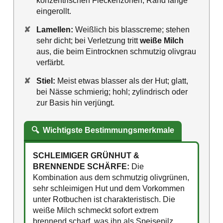
konzentrischen Fleckenzonen; Rand lange
eingerollt.
✘
Lamellen:
Weißlich bis blasscreme; stehen
sehr dicht; bei Verletzung tritt
weiße Milch
aus, die beim Eintrocknen schmutzig olivgrau
verfärbt.
✘
Stiel:
Meist etwas blasser als der Hut; glatt,
bei Nässe schmierig; hohl; zylindrisch oder
zur Basis hin verjüngt.
🔍
Wichtigste Bestimmungsmerkmale
SCHLEIMIGER GRÜNHUT &
BRENNENDE SCHÄRFE:
Die
Kombination aus dem schmutzig olivgrünen,
sehr schleimigen Hut und dem Vorkommen
unter Rotbuchen ist charakteristisch. Die
weiße Milch schmeckt sofort extrem
brennend scharf, was ihn als Speisepilz