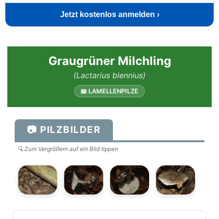
Jetzt kostenlos anmelden ›
Graugrüner Milchling
(Lactarius blennius)
📖 LAMELLENPILZE
📷 PILZBILDER
🔍 Zum Vergrößern auf ein Bild tippen