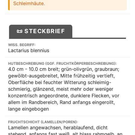
Schleimhäute.
📜 STECKBRIEF
WISS. BEGRIFF:
Lactarius blennius
HUTBESCHREIBUNG (GGF. FRUCHTKÖRPERBESCHREIBUNG):
4.0 cm - 10.0 cm breit; grün-olivgrün, graubraun;
gewölbt-ausgebreitet, Mitte frühzeitig vertieft,
Oberfläche bei feuchter Witterung schleimig-
schmierig, glänzend, meist mehr oder weniger
konzentrisch angeordnete, dunklere Flecken, vor
allem im Randbereich, Rand anfangs eingerollt,
lange eingebogen
FRUCHTSCHICHT (LAMELLEN/POREN):
Lamellen angewachsen, herablaufend, dicht
stehend, anfangs fast weiß, alt blass rahmgelb, an