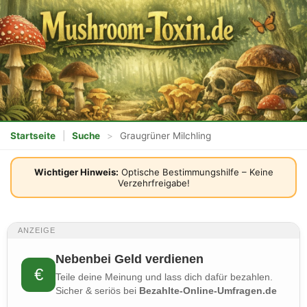
Startseite
|
Suche
>
Graugrüner Milchling
Wichtiger Hinweis:
Optische Bestimmungshilfe – Keine
Verzehrfreigabe!
ANZEIGE
Nebenbei Geld verdienen
€
Teile deine Meinung und lass dich dafür bezahlen.
Sicher & seriös bei
Bezahlte-Online-Umfragen.de