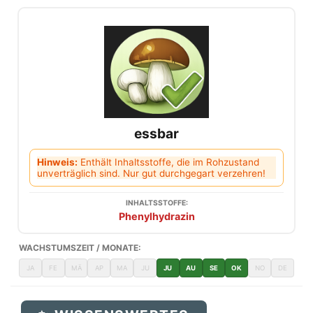
essbar
Hinweis:
Enthält Inhaltsstoffe, die im Rohzustand
unverträglich sind. Nur gut durchgegart verzehren!
INHALTSSTOFFE:
Phenylhydrazin
WACHSTUMSZEIT / MONATE:
JA
FE
MÄ
AP
MA
JU
JU
AU
SE
OK
NO
DE