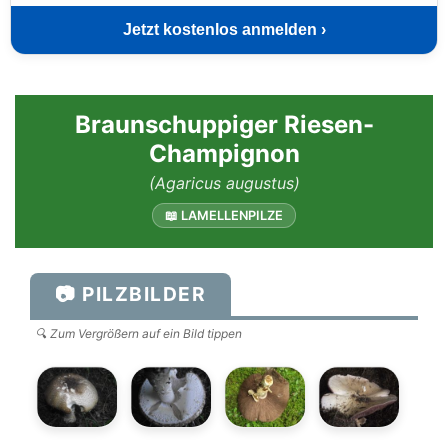
Jetzt kostenlos anmelden ›
Braunschuppiger Riesen-
Champignon
(Agaricus augustus)
📖 LAMELLENPILZE
📷 PILZBILDER
🔍 Zum Vergrößern auf ein Bild tippen