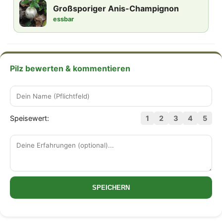
Großsporiger Anis-Champignon
essbar
Pilz bewerten & kommentieren
Speisewert:
1
2
3
4
5
SPEICHERN