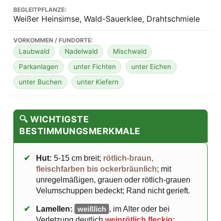
BEGLEITPFLANZE:
Weißer Heinsimse, Wald-Sauerklee, Drahtschmiele
VORKOMMEN / FUNDORTE:
Laubwald
Nadelwald
Mischwald
Parkanlagen
unter Fichten
unter Eichen
unter Buchen
unter Kiefern
🔍 WICHTIGSTE
BESTIMMUNGSMERKMALE
✔
Hut:
5-15 cm breit;
rötlich-braun,
fleischfarben bis ockerbräunlich
; mit
unregelmäßigen, grauen oder rötlich-grauen
Velumschuppen bedeckt; Rand nicht gerieft.
✔
Lamellen:
weißlich
, im Alter oder bei
Verletzung deutlich
weinrötlich fleckig
;