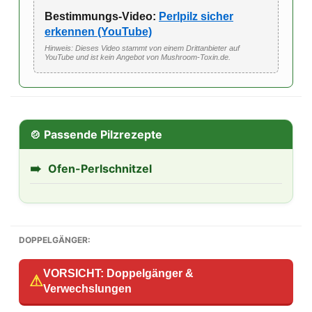
Bestimmungs-Video:
Perlpilz sicher
erkennen (YouTube)
Hinweis: Dieses Video stammt von einem Drittanbieter auf
YouTube und ist kein Angebot von Mushroom-Toxin.de.
🍲 Passende Pilzrezepte
➠
Ofen-Perlschnitzel
DOPPELGÄNGER:
VORSICHT: Doppelgänger &
⚠
Verwechslungen