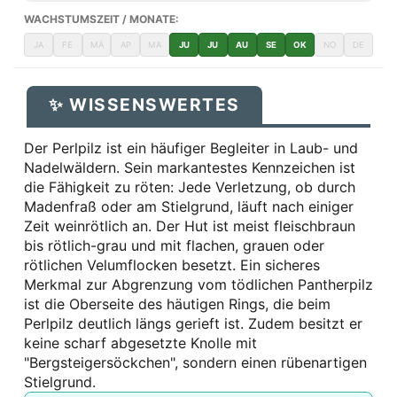
WACHSTUMSZEIT / MONATE:
JA
FE
MÄ
AP
MA
JU
JU
AU
SE
OK
NO
DE
✨ WISSENSWERTES
Der Perlpilz ist ein häufiger Begleiter in Laub- und
Nadelwäldern. Sein markantestes Kennzeichen ist
die Fähigkeit zu röten: Jede Verletzung, ob durch
Madenfraß oder am Stielgrund, läuft nach einiger
Zeit weinrötlich an. Der Hut ist meist fleischbraun
bis rötlich-grau und mit flachen, grauen oder
rötlichen Velumflocken besetzt. Ein sicheres
Merkmal zur Abgrenzung vom tödlichen Pantherpilz
ist die Oberseite des häutigen Rings, die beim
Perlpilz deutlich längs gerieft ist. Zudem besitzt er
keine scharf abgesetzte Knolle mit
"Bergsteigersöckchen", sondern einen rübenartigen
Stielgrund.