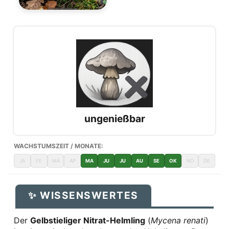
ungenießbar
WACHSTUMSZEIT / MONATE:
JA
FE
MÄ
AP
MA
JU
JU
AU
SE
OK
NO
DE
✨ WISSENSWERTES
Der
Gelbstieliger Nitrat-Helmling
(
Mycena renati
)