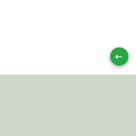
➝
Impressum
|
Datenschutz
JETZT TEILEN
© 2026 Mushroom-Toxin.de