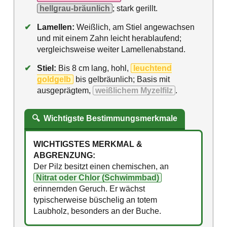
hellgrau-bräunlich
; stark gerillt.
✔
Lamellen:
Weißlich, am Stiel angewachsen
und mit einem Zahn leicht herablaufend;
vergleichsweise weiter Lamellenabstand.
✔
Stiel:
Bis 8 cm lang, hohl,
leuchtend
goldgelb
bis gelbräunlich; Basis mit
ausgeprägtem,
weißlichem Myzelfilz
.
🔍
Wichtigste Bestimmungsmerkmale
WICHTIGSTES MERKMAL &
ABGRENZUNG:
Der Pilz besitzt einen chemischen, an
Nitrat oder Chlor (Schwimmbad)
erinnernden Geruch. Er wächst
typischerweise büschelig an totem
Laubholz, besonders an der Buche.