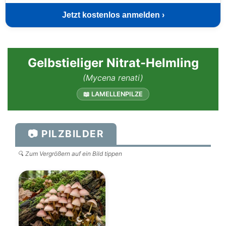
Jetzt kostenlos anmelden ›
Gelbstieliger Nitrat-Helmling
(Mycena renati)
📖 LAMELLENPILZE
📷 PILZBILDER
🔍 Zum Vergrößern auf ein Bild tippen