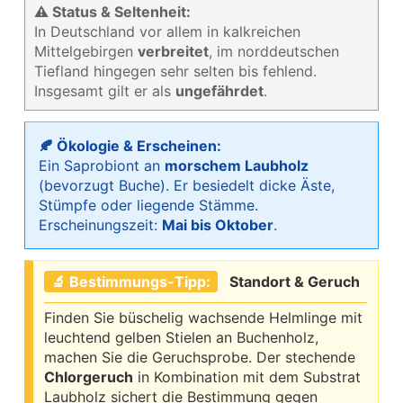
⚠ Status & Seltenheit:
In Deutschland vor allem in kalkreichen
Mittelgebirgen
verbreitet
, im norddeutschen
Tiefland hingegen sehr selten bis fehlend.
Insgesamt gilt er als
ungefährdet
.
🍂 Ökologie & Erscheinen:
Ein Saprobiont an
morschem Laubholz
(bevorzugt Buche). Er besiedelt dicke Äste,
Stümpfe oder liegende Stämme.
Erscheinungszeit:
Mai bis Oktober
.
🔬 Bestimmungs-Tipp:
Standort & Geruch
Finden Sie büschelig wachsende Helmlinge mit
leuchtend gelben Stielen an Buchenholz,
machen Sie die Geruchsprobe. Der stechende
Chlorgeruch
in Kombination mit dem Substrat
Laubholz sichert die Bestimmung gegen