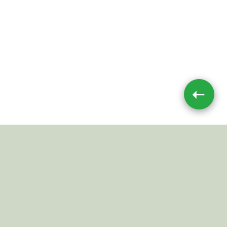
➝
Impressum
|
Datenschutz
JETZT TEILEN
© 2026 Mushroom-Toxin.de