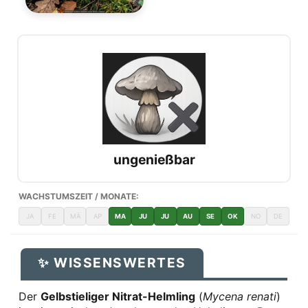
ungenießbar
WACHSTUMSZEIT / MONATE:
JA
FE
MÄ
AP
MA
JU
JU
AU
SE
OK
NO
DE
✨ WISSENSWERTES
Der
Gelbstieliger Nitrat-Helmling
(
Mycena renati
)