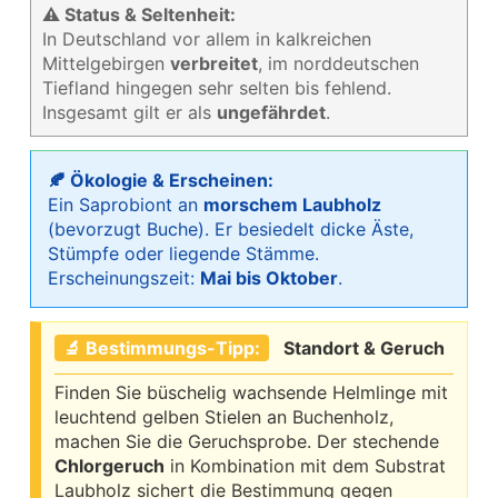
⚠ Status & Seltenheit:
In Deutschland vor allem in kalkreichen
Mittelgebirgen
verbreitet
, im norddeutschen
Tiefland hingegen sehr selten bis fehlend.
Insgesamt gilt er als
ungefährdet
.
🍂 Ökologie & Erscheinen:
Ein Saprobiont an
morschem Laubholz
(bevorzugt Buche). Er besiedelt dicke Äste,
Stümpfe oder liegende Stämme.
Erscheinungszeit:
Mai bis Oktober
.
🔬 Bestimmungs-Tipp:
Standort & Geruch
Finden Sie büschelig wachsende Helmlinge mit
leuchtend gelben Stielen an Buchenholz,
machen Sie die Geruchsprobe. Der stechende
Chlorgeruch
in Kombination mit dem Substrat
Laubholz sichert die Bestimmung gegen