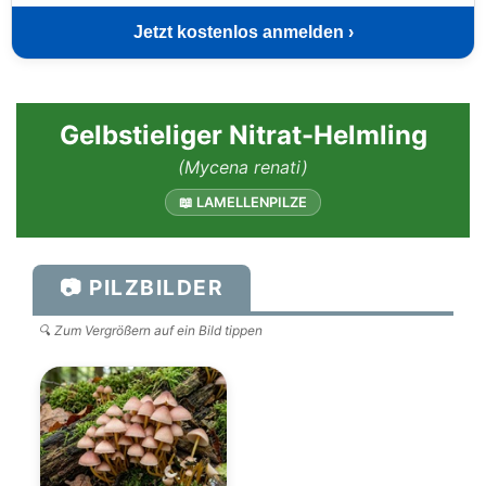
Jetzt kostenlos anmelden ›
Gelbstieliger Nitrat-Helmling
(Mycena renati)
📖 LAMELLENPILZE
📷 PILZBILDER
🔍 Zum Vergrößern auf ein Bild tippen