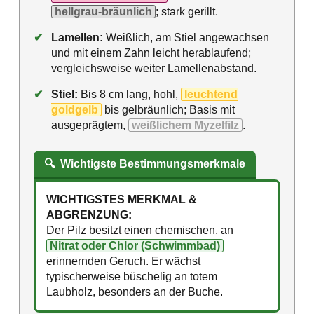
hellgrau-bräunlich
; stark gerillt.
✔
Lamellen:
Weißlich, am Stiel angewachsen
und mit einem Zahn leicht herablaufend;
vergleichsweise weiter Lamellenabstand.
✔
Stiel:
Bis 8 cm lang, hohl,
leuchtend
goldgelb
bis gelbräunlich; Basis mit
ausgeprägtem,
weißlichem Myzelfilz
.
🔍
Wichtigste Bestimmungsmerkmale
WICHTIGSTES MERKMAL &
ABGRENZUNG:
Der Pilz besitzt einen chemischen, an
Nitrat oder Chlor (Schwimmbad)
erinnernden Geruch. Er wächst
typischerweise büschelig an totem
Laubholz, besonders an der Buche.