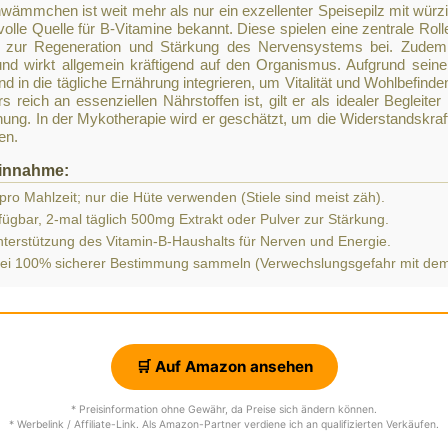
mmchen ist weit mehr als nur ein exzellenter Speisepilz mit würzi
volle Quelle für B-Vitamine bekannt. Diese spielen eine zentrale Rol
 zur Regeneration und Stärkung des Nervensystems bei. Zudem u
nd wirkt allgemein kräftigend auf den Organismus. Aufgrund sein
nd in die tägliche Ernährung integrieren, um Vitalität und Wohlbefind
 reich an essenziellen Nährstoffen ist, gilt er als idealer Begleiter
ung. In der Mykotherapie wird er geschätzt, um die Widerstandskraft
en.
innahme:
o Mahlzeit; nur die Hüte verwenden (Stiele sind meist zäh).
fügbar, 2-mal täglich 500mg Extrakt oder Pulver zur Stärkung.
nterstützung des Vitamin-B-Haushalts für Nerven und Energie.
ei 100% sicherer Bestimmung sammeln (Verwechslungsgefahr mit dem 
🛒 Auf Amazon ansehen
* Preisinformation ohne Gewähr, da Preise sich ändern können.
* Werbelink / Affiliate-Link. Als Amazon-Partner verdiene ich an qualifizierten Verkäufen.