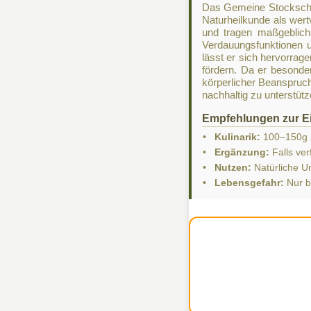
Das Gemeine Stockschwä
Naturheilkunde als wert
und tragen maßgeblich
Verdauungsfunktionen u
lässt er sich hervorrage
fördern. Da er besonders
körperlicher Beanspruch
nachhaltig zu unterstütz
Empfehlungen zur E
•
Kulinarik:
100–150g pr
•
Ergänzung:
Falls ver
•
Nutzen:
Natürliche U
•
Lebensgefahr:
Nur b