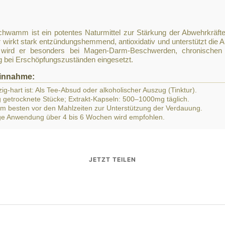
wamm ist ein potentes Naturmittel zur Stärkung der Abwehrkräfte
irkt stark entzündungshemmend, antioxidativ und unterstützt die Aus
e wird er besonders bei Magen-Darm-Beschwerden, chronische
ng bei Erschöpfungszuständen eingesetzt.
innahme:
zig-hart ist: Als Tee-Absud oder alkoholischer Auszug (Tinktur).
 getrocknete Stücke; Extrakt-Kapseln: 500–1000mg täglich.
am besten vor den Mahlzeiten zur Unterstützung der Verdauung.
e Anwendung über 4 bis 6 Wochen wird empfohlen.
JETZT TEILEN