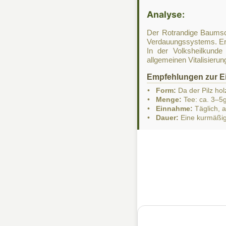
Analyse:
Der Rotrandige Baumsch
Verdauungssystems. Er w
In der Volksheilkund
allgemeinen Vitalisieru
Empfehlungen zur E
•
Form:
Da der Pilz hol
•
Menge:
Tee: ca. 3–5g
•
Einnahme:
Täglich, 
•
Dauer:
Eine kurmäßig