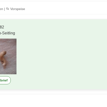
en | 📂 Vorspeise
82
-Seitling
brief