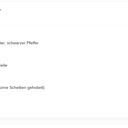
e
ter, schwarzer Pfeffer
ielie
ünne Scheiben gehobelt)