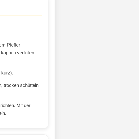
em Pfeffer
zkappen verteilen
 kurz).
, trocken schütteln
richten. Mit der
eln.