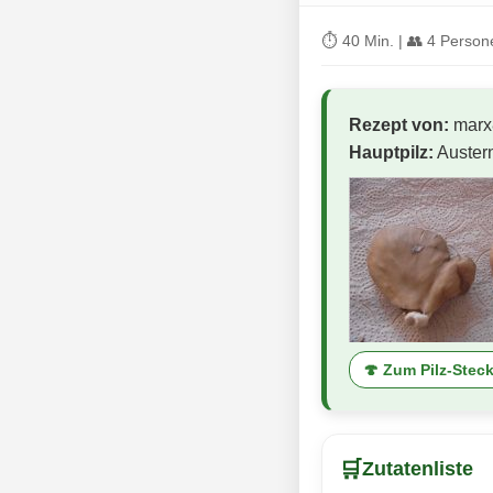
⏱ 40 Min. | 👥 4 Person
Rezept von:
marx
Hauptpilz:
Austern
🍄 Zum Pilz-Steck
🛒
Zutatenliste