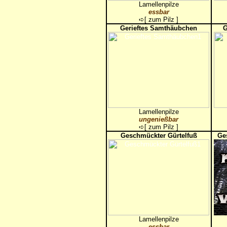
Lamellenpilze
essbar
➪[
zum Pilz
]
Gerieftes Samthäubchen
G
Lamellenpilze
ungenießbar
➪[
zum Pilz
]
Geschmückter Gürtelfuß
Ge
Lamellenpilze
essbar