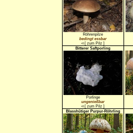
Röhrenpilze
bedingt essbar
➪[
zum Pilz
]
Bitterer Saftporling
Porlinge
ungenießbar
➪[
zum Pilz
]
Blasshütiger Purpur-Röhrling