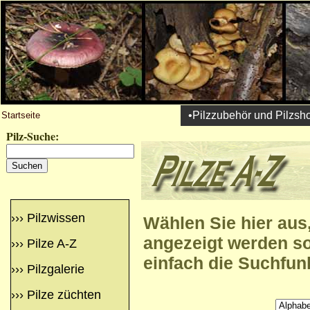
•Pilzzubehör und Pilzsh
Startseite
Pilz-Suche:
›››
Pilzwissen
Wählen Sie hier aus,
angezeigt werden so
›››
Pilze A-Z
einfach die Suchfun
›››
Pilzgalerie
›››
Pilze züchten