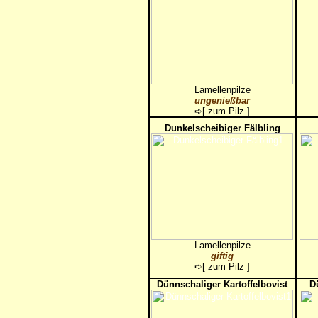
Lamellenpilze
ungenießbar
➪[
zum Pilz
]
Dunkelscheibiger Fälbling
Lamellenpilze
giftig
➪[
zum Pilz
]
Dünnschaliger Kartoffelbovist
D