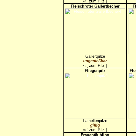
➪[
zum Pilz
]
Fleischroter Gallertbecher
F
Gallertpilze
ungenießbar
➪[
zum Pilz
]
Fliegenpilz
Flo
Lamellenpilze
giftig
➪[
zum Pilz
]
Frauentäubling