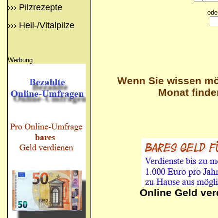
›››
Pilzrezepte
ode
›››
Heil-/Vitalpilze
Werbung
Wenn Sie wissen möc
Monat finde
Online Geld ve