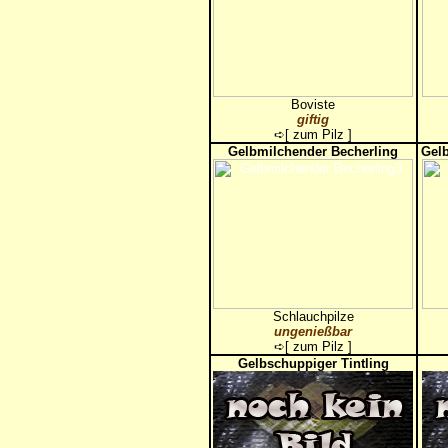
Boviste
giftig
➪[
zum Pilz
]
Gelbmilchender Becherling
Gel
Schlauchpilze
ungenießbar
➪[
zum Pilz
]
Gelbschuppiger Tintling