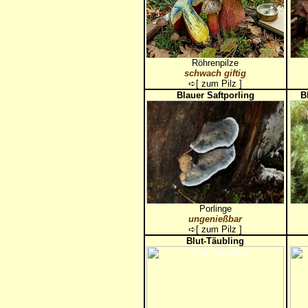
Röhrenpilze
schwach giftig
➪[
zum Pilz
]
Blauer Saftporling
B
Porlinge
ungenießbar
➪[
zum Pilz
]
Blut-Täubling