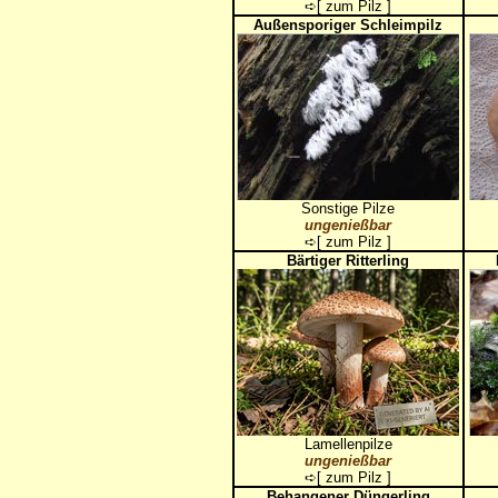
➪[
zum Pilz
]
Außensporiger Schleimpilz
Sonstige Pilze
ungenießbar
➪[
zum Pilz
]
Bärtiger Ritterling
Lamellenpilze
ungenießbar
➪[
zum Pilz
]
Behangener Düngerling