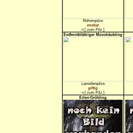
Röhrenpilze
essbar
➪[
zum Pilz
]
Entferntblättriger Mooshäubling
Lamellenpilze
giftig
➪[
zum Pilz
]
Erlen-Grübling