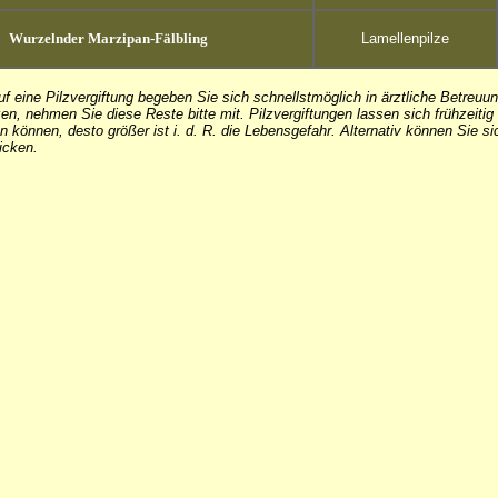
Wurzelnder Marzipan-Fälbling
Lamellenpilze
uf eine Pilzvergiftung begeben Sie sich schnellstmöglich in ärztliche Betreu
en, nehmen Sie diese Reste bitte mit. Pilzvergiftungen lassen sich frühzeitig
en können, desto größer ist i. d. R. die Lebensgefahr. Alternativ können Sie s
licken
.