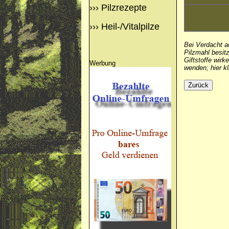
›››
Pilzrezepte
›››
Heil-/Vitalpilze
Bei Verdacht a
Pilzmahl besitz
Giftstoffe wirk
Werbung
wenden;
hier k