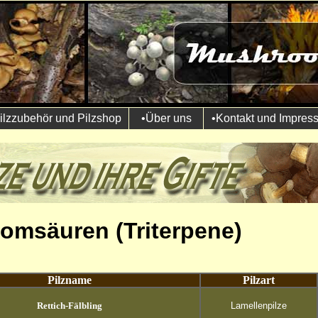
ilzzubehör und Pilzshop
•Über uns
•Kontakt und Impres
omsäuren (Triterpene)
Pilzname
Pilzart
Rettich-Fälbling
Lamellenpilze