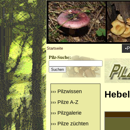
•P
Startseite
Pilz-Suche:
›››
Pilzwissen
Hebel
›››
Pilze A-Z
›››
Pilzgalerie
›››
Pilze züchten