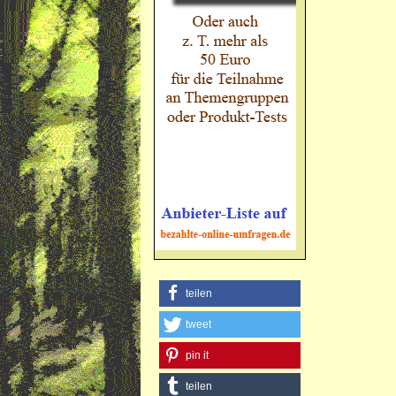
teilen
tweet
pin it
teilen