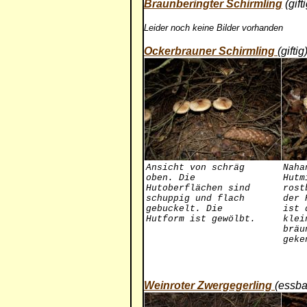
Braunberingter Schirmling
(gifti
Leider noch keine Bilder vorhanden
Ockerbrauner Schirmling
(giftig
Ansicht von schräg
Naha
oben. Die
Hutm
Hutoberflächen sind
rost
schuppig und flach
der 
gebuckelt. Die
ist 
Hutform ist gewölbt.
klei
bräu
geke
Weinroter Zwergegerling
(essba