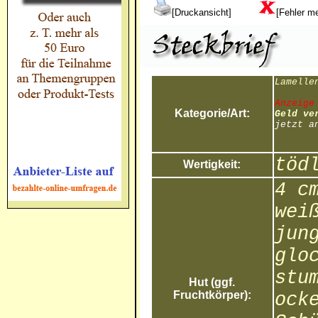
[Druckansicht]
[Fehler m
Lamelle
Anzeige
Kategorie/Art:
Geld ve
jetzt a
töd
Wertigkeit:
4 c
wei
jun
glo
stu
Hut (ggf.
Fruchtkörper):
ock