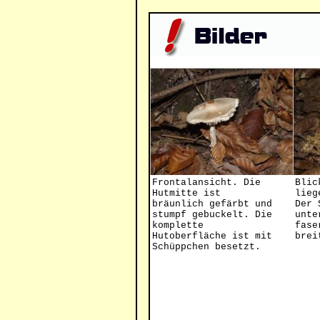
Frontalansicht. Die
Blic
Hutmitte ist
lieg
bräunlich gefärbt und
Der 
stumpf gebuckelt. Die
unte
komplette
fase
Hutoberfläche ist mit
brei
Schüppchen besetzt.