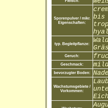
wei
Fleisch:
cre
bis
Sporenpulver / mikr.
Eigenschaften:
tro
hya
Wal
typ. Begleitpflanze:
Grä
fru
Geruch:
mil
Geschmack:
Nad
bevorzugter Boden:
Lau
Wachstumsgebiete /
unt
Vorkommen:
Eic
Aug