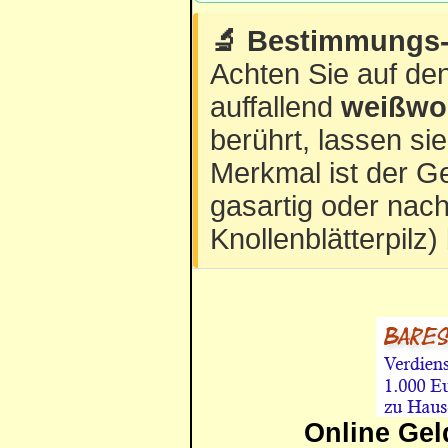
🔬 Bestimmungs-T
Achten Sie auf den
auffallend
weißwol
berührt, lassen si
Merkmal ist der G
gasartig oder nac
Knollenblätterpilz)
Online Gel