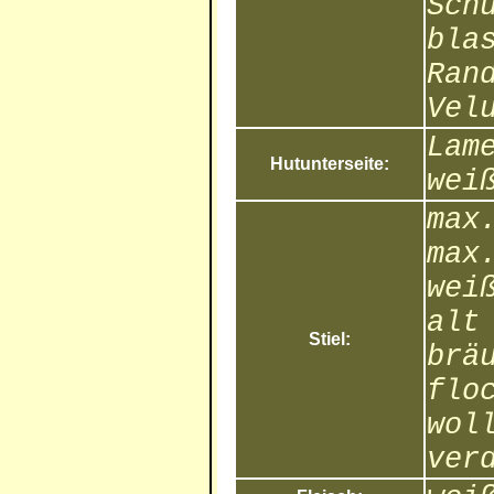
Sch
bla
Ran
Vel
Lam
Hutunterseite:
wei
max
max
wei
alt
Stiel:
brä
flo
wol
ver