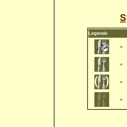
S
Legende
=
=
=
=