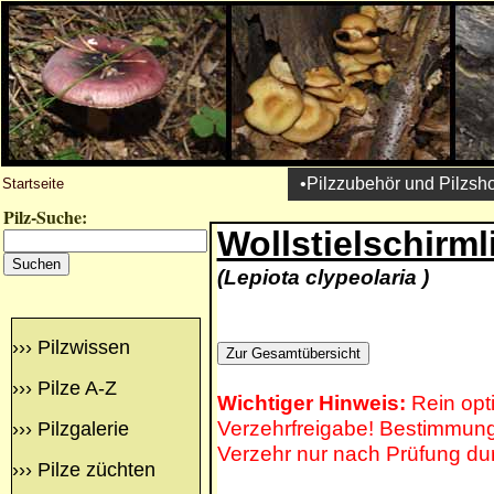
•Pilzzubehör und Pilzsh
Startseite
Pilz-Suche:
Wollstielschirml
(Lepiota clypeolaria )
›››
Pilzwissen
›››
Pilze A-Z
Wichtiger Hinweis:
Rein opt
Verzehrfreigabe! Bestimmung 
›››
Pilzgalerie
Verzehr nur nach Prüfung du
›››
Pilze züchten