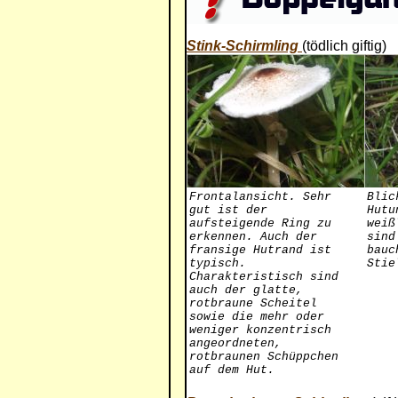
Stink-Schirmling
(tödlich giftig)
Frontalansicht. Sehr
Blic
gut ist der
Hutu
aufsteigende Ring zu
weiß
erkennen. Auch der
sind
fransige Hutrand ist
bauc
typisch.
Stie
Charakteristisch sind
auch der glatte,
rotbraune Scheitel
sowie die mehr oder
weniger konzentrisch
angeordneten,
rotbraunen Schüppchen
auf dem Hut.