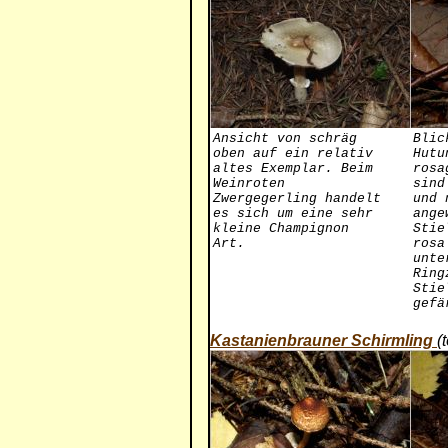
Ansicht von schräg
Blic
oben auf ein relativ
Hutu
altes Exemplar. Beim
rosa
Weinroten
sind
Zwergegerling handelt
und 
es sich um eine sehr
ange
kleine Champignon
Stie
Art.
rosa
unte
Ring
Stie
gefä
Kastanienbrauner Schirmling
(