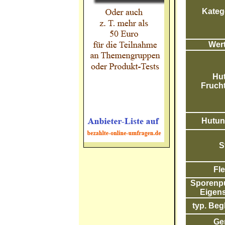
Katego
Wert
Hut
Frucht
Hutunt
S
Fle
Sporenpul
Eigens
typ. Begl
Ge