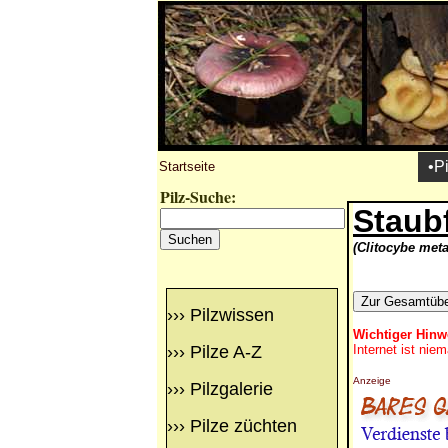
•P
Startseite
Pilz-Suche:
Staubf
(Clitocybe meta
›››
Pilzwissen
Wichtiger Hinw
›››
Pilze A-Z
Internet ist nie
Anzeige
›››
Pilzgalerie
›››
Pilze züchten