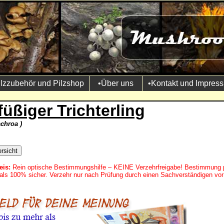
ilzzubehör und Pilzshop
•Über uns
•Kontakt und Impres
üßiger Trichterling
chroa )
eis:
Rein optische Bestimmungshilfe – KEINE Verzehrfreigabe! Bestimmung 
mals 100% sicher. Verzehr nur nach Prüfung durch einen Sachverständigen vor