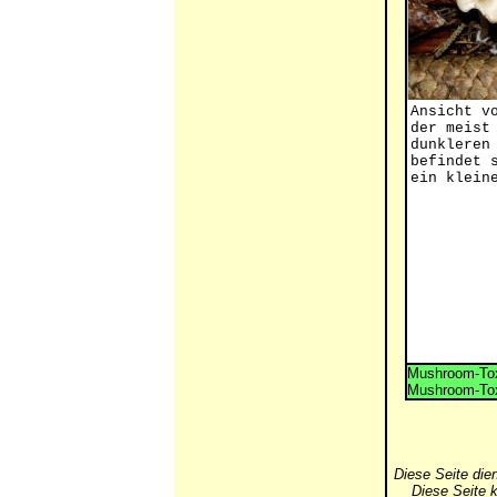
Ansicht v
der meist
dunkleren
befindet 
ein klein
Mushroom-Tox
Mushroom-Tox
Diese Seite die
Diese Seite k