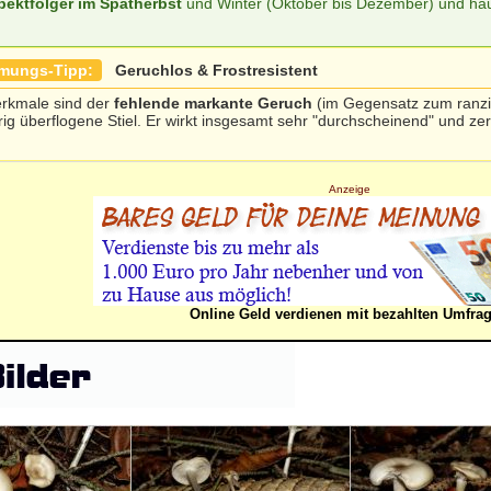
pektfolger im Spätherbst
und Winter (Oktober bis Dezember) und häu
mmungs-Tipp:
Geruchlos & Frostresistent
rkmale sind der
fehlende markante Geruch
(im Gegensatz zum ranzig
rig überflogene Stiel. Er wirkt insgesamt sehr "durchscheinend" und ze
Anzeige
Online Geld verdienen mit bezahlten Umfra