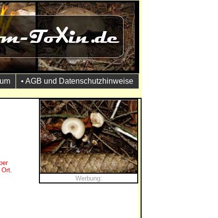
sum
• AGB und Datenschutzhinweise
per
 Ort.
Werbung: