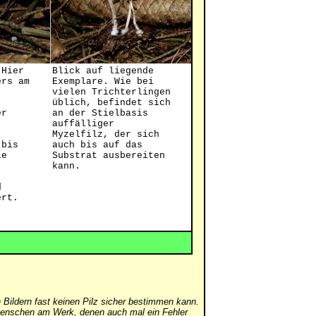
 Hier
Blick auf liegende
ers am
Exemplare. Wie bei
vielen Trichterlingen
üblich, befindet sich
er
an der Stielbasis
auffälliger
Myzelfilz, der sich
 bis
auch bis auf das
le
Substrat ausbereiten
kann.
d
ert.
 Bildern fast keinen Pilz sicher bestimmen kann.
er Menschen am Werk, denen auch mal ein Fehler