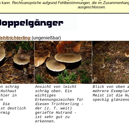
in kann. Rechtsansprüche aufgrund Fehlbestimmungen, die im Zusammenhang 
ausgeschlossen.
ehltrichterling
(ungenießbar)
on schräg
Ansicht von leicht
Blick von oben 
 Huthaut
schräg oben. Ein
mehrere Exempla
 hier in
wichtiges
Meist ist die H
en
Erkennungszeichen für
speckig glänzen
. Die
diesen Trichterling -
ist deutlich
der (z. T. weit)
örmig
geriefte Hutrand -
ist sehr gut zu
erkennen.