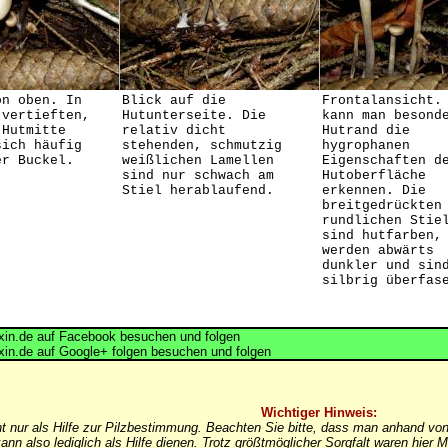
on oben. In
Blick auf die
Frontalansicht.
 vertieften,
Hutunterseite. Die
kann man besond
 Hutmitte
relativ dicht
Hutrand die
sich häufig
stehenden, schmutzig
hygrophanen
er Buckel.
weißlichen Lamellen
Eigenschaften d
sind nur schwach am
Hutoberfläche
Stiel herablaufend.
erkennen. Die
breitgedrückten
rundlichen Stie
sind hutfarben,
werden abwärts
dunkler und sin
silbrig überfas
in.de auf Facebook besuchen und folgen
in.de auf Google+ folgen besuchen und folgen
Wichtiger Hinweis:
nt nur als Hilfe zur Pilzbestimmung. Beachten Sie bitte, dass man anhand von
ann also lediglich als Hilfe dienen. Trotz größtmöglicher Sorgfalt waren hi