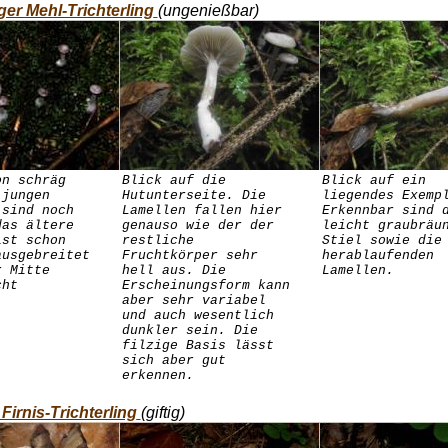
ger Mehl-Trichterling
(ungenießbar)
on schräg
Blick auf die
Blick auf ein
 jungen
Hutunterseite. Die
liegendes Exemp
 sind noch
Lamellen fallen hier
Erkennbar sind 
das ältere
genauso wie der der
leicht graubräu
ist schon
restliche
Stiel sowie die
ausgebreitet
Fruchtkörper sehr
herablaufenden
r Mitte
hell aus. Die
Lamellen.
cht
Erscheinungsform kann
aber sehr variabel
und auch wesentlich
dunkler sein. Die
filzige Basis lässt
sich aber gut
erkennen.
Firnis-Trichterling
(giftig)