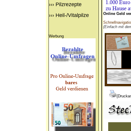
›››
Pilzrezepte
Online Geld ve
›››
Heil-/Vitalpilze
Schnellnavigati
(Einfach mit de
Werbung
[Druckan