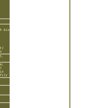
h bis
t)
n
t,
m;
l
is
filz