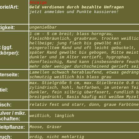
Anzeige
rie/Art:
Geld verdienen durch bezahlte Umfragen
jetzt anmelden und Punkte kassieren!
igkeit:
ungenießbar
1 cm - 5 cm breit; blass horngrau,
fleischbräunlich, graubraun, trocken weißlic
hellbeige; jung flach bis gewölbt mit
 (ggf.
eingerolltem Rand und oft leicht gebuckelt,
körper):
später Rand gewölbt bis gebogen, Mitte meist
dunkler und im Alter vertieft, hygrophan,
dünnfleischig, Rand kann (insbesondere feuch
mehr oder weniger durchscheinend gerieft sei
Lamellen schwach herablaufend, etwas gedräng
erseite:
schmutzig weißlich bis blass grau
max. Stielgröße 5 cm, max. Stielbreite 0.8 c
zylindrisch, hohl, hutfarben, im unteren Tei
tiel:
dunkler, fein silbrig überfasert, rundlich b
breitgedrückt, Basis häufig mit weißem Myzel
isch:
relativ fest und starr, dünn, graue Farbtöne
ver / mikr.
weißlich, länglich
chaften:
eitpflanze:
Moose, Gräser
ruch:
erdig, nicht mehlartig