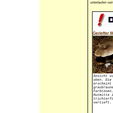
unterlaufen se
Geriefter M
Ansicht v
oben. Die
erscheint
graubraun
Farbtönen
Hutmitte 
trichterf
vertieft.