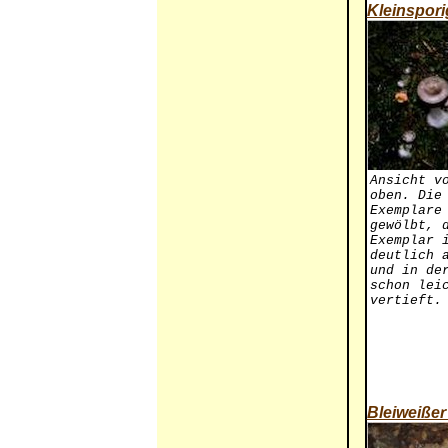
Kleinspori
Ansicht v
oben. Die
Exemplare
gewölbt, 
Exemplar 
deutlich 
und in de
schon lei
vertieft.
Bleiweißer 