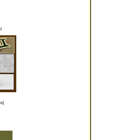
)
te]