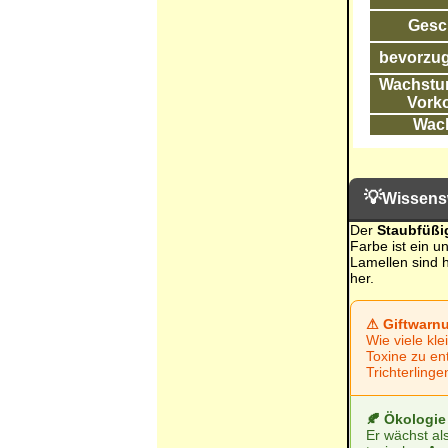
Gesc
bevorzug
Wachstum
Vork
Wac
💡
Wissens
Der
Staubfüßig
Farbe ist ein u
Lamellen sind h
her.
⚠ Giftwarnu
Wie viele kle
Toxine zu ent
Trichterling
🍂 Ökologie
Er wächst al