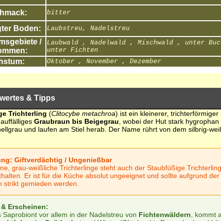
hmack:
bitter
ter Boden:
Laubstreu, Nadelstreu
sgebiete /
Laubwald , Nadelwald , Mischwald , unter Buc
ommen:
unter Fichten
hstum:
Oktober , November , Dezember
wertes & Tipps
e Trichterling
(
Clitocybe metachroa
) ist ein kleinerer, trichterförmige
nauffälliges
Graubraun bis Beigegrau
, wobei der Hut stark hygrophan i
ellgrau und laufen am Stiel herab. Der Name rührt von dem silbrig-wei
ng: Giftverdächtig / Ungenießbar
ine, grau-weißliche Trichterlinge steht auch der Staubfüßige Trichterli
halten. Er ist für die Küche absolut ungeeignet und sollte aufgrund der
en strikt gemieden werden.
 & Erscheinen:
s Saprobiont vor allem in der Nadelstreu von
Fichtenwäldern
, kommt a