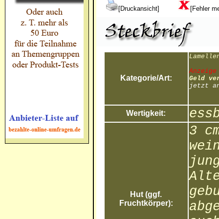
[Druckansicht]
[Fehler m
Lamelle
Anzeige
Kategorie/Art:
Geld ve
jetzt a
ess
Wertigkeit:
3 c
wei
jun
Alt
geb
Hut (ggf.
Fruchtkörper):
abg