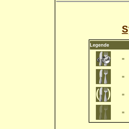
S
Legende
=
=
=
=