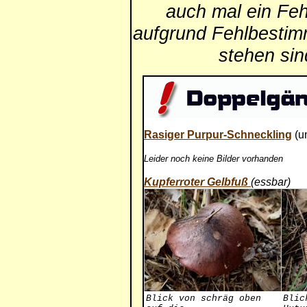
auch mal ein Feh
aufgrund Fehlbestim
stehen si
Rasiger Purpur-Schneckling
(u
Leider noch keine Bilder vorhanden
Kupferroter Gelbfuß
(essbar)
Blick von schräg oben
Blic