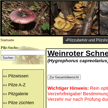
•Pilzzubehör und Pilzsh
Startseite
Pilz-Suche:
Weinroter Schne
(Hygrophorus capreolarius
›››
Pilzwissen
›››
Pilze A-Z
Wichtiger Hinweis:
Rein opt
Verzehrfreigabe! Bestimmung 
›››
Pilzgalerie
Verzehr nur nach Prüfung du
›››
Pilze züchten