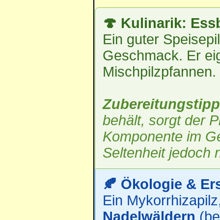
🍄 Kulinarik: Ess
Ein guter Speisepi
Geschmack. Er eig
Mischpilzpfannen.
Zubereitungstipp
behält, sorgt der 
Komponente im Geri
Seltenheit jedoch
🍂 Ökologie & Er
Ein Mykorrhizapilz,
Nadelwäldern
(be