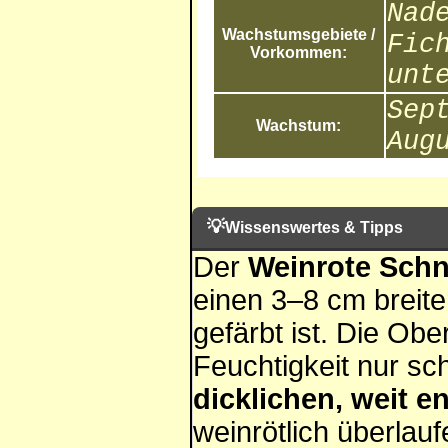
Nad
Wachstumsgebiete /
Fic
Vorkommen:
unt
Sep
Wachstum:
Aug
💡
Wissenswertes & Tipps
Der
Weinrote Schn
einen 3–8 cm breiten
gefärbt ist. Die Obe
Feuchtigkeit nur sc
dicklichen, weit e
weinrötlich überlau