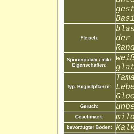
ges
Bas
bla
der
Fleisch:
Ran
wei
Sporenpulver / mikr.
Eigenschaften:
gla
Tam
Leb
typ. Begleitpflanze:
Glo
unb
Geruch:
mil
Geschmack:
Kal
bevorzugter Boden: