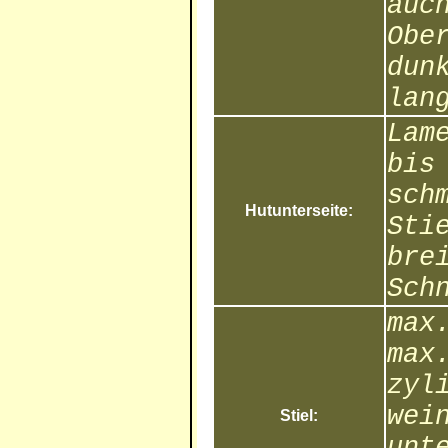
auc
Obe
dun
lan
Lam
bis
sch
Hutunterseite:
Sti
bre
Sch
max
max
zyl
wei
Stiel:
unt