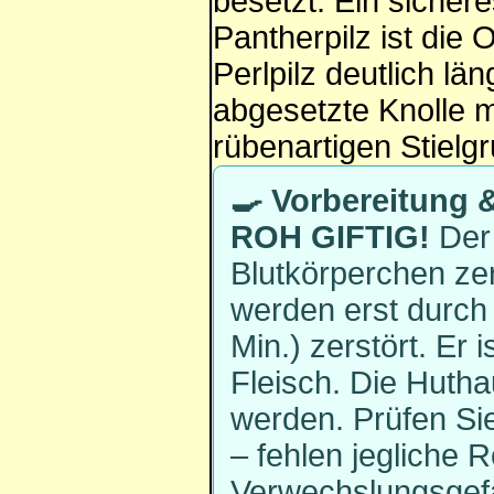
besetzt. Ein siche
Pantherpilz ist die
Perlpilz deutlich län
abgesetzte Knolle m
rübenartigen Stielg
🍳 Vorbereitung
ROH GIFTIG!
Der 
Blutkörperchen zer
werden erst durch
Min.) zerstört. Er 
Fleisch. Die Hutha
werden. Prüfen Si
– fehlen jegliche 
Verwechslungsgefa