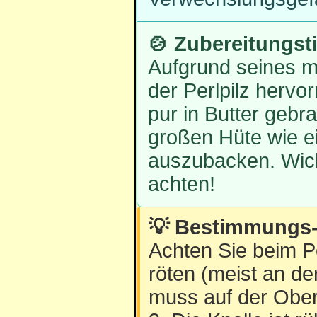
🍲 Zubereitungst
Aufgrund seines mi
der Perlpilz herv
pur in Butter gebr
großen Hüte wie e
auszubacken. Wich
achten!
💡 Bestimmungs-T
Achten Sie beim Pe
röten (meist an d
muss auf der Oberse