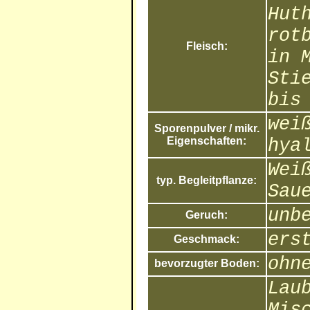
Hut
rot
Fleisch:
in 
Sti
bis
wei
Sporenpulver / mikr.
Eigenschaften:
hya
Wei
typ. Begleitpflanze:
Sau
unb
Geruch:
ers
Geschmack:
ohn
bevorzugter Boden:
Lau
Mis