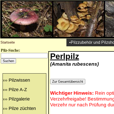
•Pilzzubehör und Pilzsh
Startseite
Pilz-Suche:
Perlpilz
(Amanita rubescens)
›››
Pilzwissen
›››
Pilze A-Z
Wichtiger Hinweis:
Rein opt
Verzehrfreigabe! Bestimmung 
›››
Pilzgalerie
Verzehr nur nach Prüfung du
›››
Pilze züchten