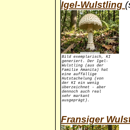
Igel-Wulstling
(
Bild exemplarisch, KI
generiert. Der Igel-
Wulstling (aus der
Familie Amanita) hat
eine auffällige
Hutstachelung (von
der KI ein wenig
überzeichnet - aber
dennoch auch real
sehr markant
ausgeprägt).
Fransiger Wulst