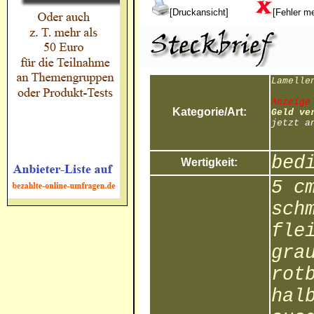
[Druckansicht]
[Fehler m
Lamelle
Anzeige
Kategorie/Art:
Geld ve
jetzt a
bed
Wertigkeit:
5 c
sch
fle
gra
rot
hal