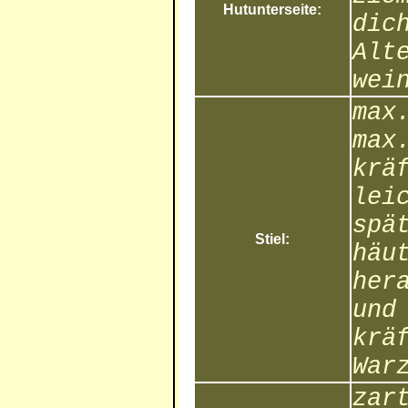
Hutunterseite:
dic
Alt
wei
max
max
krä
lei
spä
Stiel:
häu
her
und
krä
War
zar