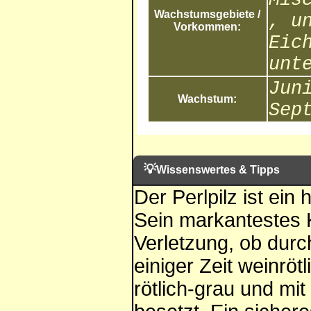
Wachstumsgebiete /
, u
Vorkommen:
Eic
unt
Jun
Wachstum:
Sep
💡
Wissenswertes & Tipps
Der Perlpilz ist ein
Sein markantestes K
Verletzung, ob durc
einiger Zeit weinrötl
rötlich-grau und mit