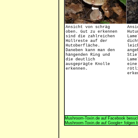
Ansicht von schräg
Ansi
oben. Gut zu erkennen
Hutu
sind die zahlreichen
Lame
Hüllreste auf der
dich
Hutoberfläche.
leic
Daneben kann man den
ange
hängenden Ring und
Stie
die deutlich
Lame
ausgeprägte Knolle
eine
erkennen.
rötl
erke
Mushroom-Toxin.de auf Facebook besuch
Mushroom-Toxin.de auf Google+ folgen 