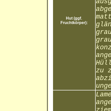
aus
abg
mat
Hut (ggf.
Fruchtkörper):
glä
gra
gra
kon
ang
Hül
zu 
abz
ung
Lam
ang
zie