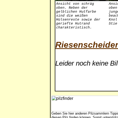
Ansicht von schräg
Ansi
oben. Neben der
oben
gelblichen Hutfarbe
jung
sind die weißen
beac
Hülsenreste sowie der
Knol
geriefte Hutrand
Stie
charakteristisch.
Riesenscheiden
Leider noch keine Bi
Geben Sie hier anderen Pilzsammlern Tipp
diesen Pilz finden können. Somit unterstütz