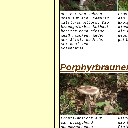
Ansicht von schräg
Fron
oben auf ein Exemplar
ein 
mittleren Alters. Die
Exem
braungefärbte Huthaut
dies
besitzt noch einige,
die 
weiß Flocken. Weder
deut
der Stiel, noch der
gefä
Hut besitzen
Rotanteile.
Porphyrbrauner
Frontalansicht auf
Blic
ein weitgehend
die 
ausgewachsenes
Eini