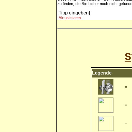
zu finden, die Sie bisher noch nicht gefund
[Tipp eingeben]
-Aktualisieren-
S
Legende
=
=
=