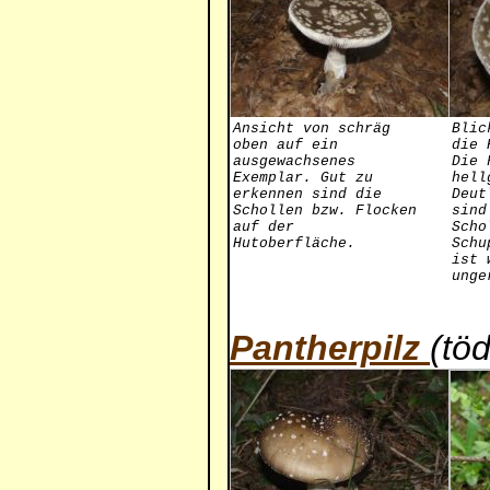
Ansicht von schräg
Blic
oben auf ein
die 
ausgewachsenes
Die 
Exemplar. Gut zu
hell
erkennen sind die
Deut
Schollen bzw. Flocken
sind
auf der
Scho
Hutoberfläche.
Schu
ist 
unge
Pantherpilz
(töd