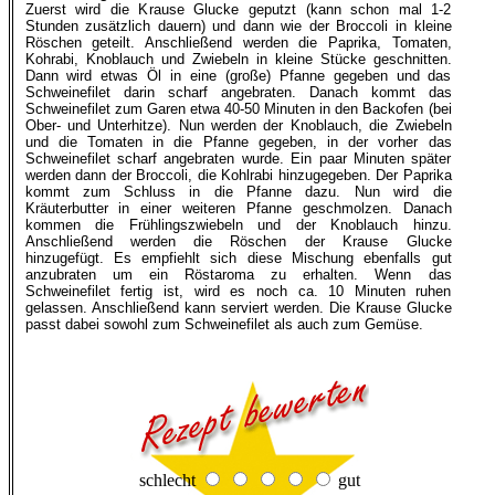
Zuerst wird die Krause Glucke geputzt (kann schon mal 1-2
Stunden zusätzlich dauern) und dann wie der Broccoli in kleine
Röschen geteilt. Anschließend werden die Paprika, Tomaten,
Kohrabi, Knoblauch und Zwiebeln in kleine Stücke geschnitten.
Dann wird etwas Öl in eine (große) Pfanne gegeben und das
Schweinefilet darin scharf angebraten. Danach kommt das
Schweinefilet zum Garen etwa 40-50 Minuten in den Backofen (bei
Ober- und Unterhitze). Nun werden der Knoblauch, die Zwiebeln
und die Tomaten in die Pfanne gegeben, in der vorher das
Schweinefilet scharf angebraten wurde. Ein paar Minuten später
werden dann der Broccoli, die Kohlrabi hinzugegeben. Der Paprika
kommt zum Schluss in die Pfanne dazu. Nun wird die
Kräuterbutter in einer weiteren Pfanne geschmolzen. Danach
kommen die Frühlingszwiebeln und der Knoblauch hinzu.
Anschließend werden die Röschen der Krause Glucke
hinzugefügt. Es empfiehlt sich diese Mischung ebenfalls gut
anzubraten um ein Röstaroma zu erhalten. Wenn das
Schweinefilet fertig ist, wird es noch ca. 10 Minuten ruhen
gelassen. Anschließend kann serviert werden. Die Krause Glucke
passt dabei sowohl zum Schweinefilet als auch zum Gemüse.
schlecht
gut