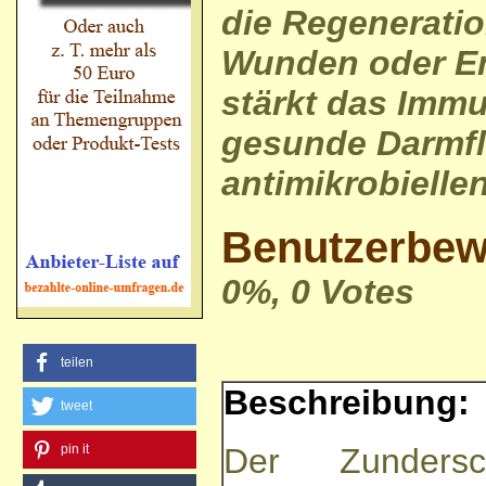
die Regeneratio
Wunden oder E
stärkt das Imm
gesunde Darmfl
antimikrobiellen
Benutzerbew
0%, 0 Votes
teilen
Beschreibung:
tweet
pin it
Der Zunders