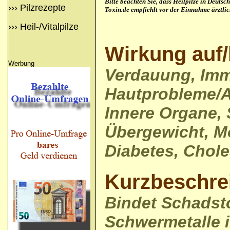
Bitte beachten Sie, dass Heilpilze in Deuts
›››
Pilzrezepte
Toxin.de empfiehlt vor der Einnahme ärztli
›››
Heil-/Vitalpilze
Wirkung auf/
Werbung
Verdauung, Im
Hautprobleme/
Innere Organe, 
Übergewicht, M
Diabetes, Chole
Kurzbeschre
Bindet Schadst
Schwermetalle i