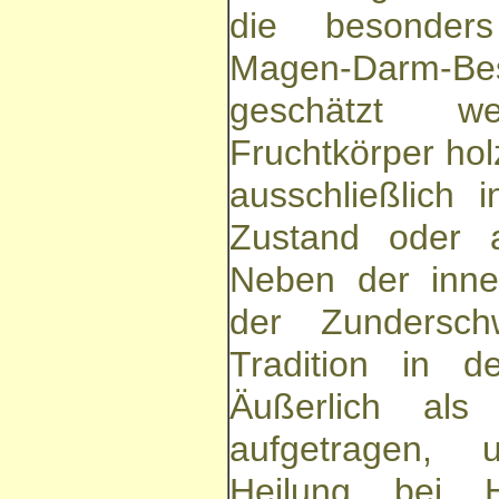
die besonder
Magen-Darm-Be
geschätzt 
Fruchtkörper holz
ausschließlich 
Zustand oder a
Neben der inn
der Zundersc
Tradition in d
Äußerlich al
aufgetragen, 
Heilung bei Ha