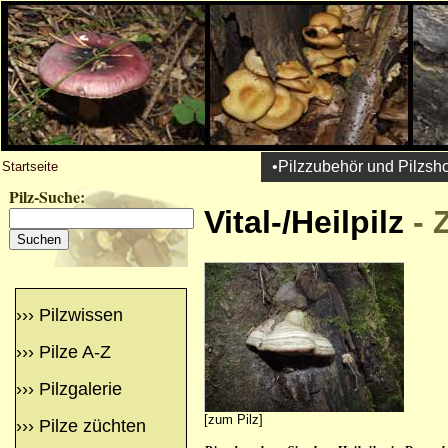
•Pilzzubehör und Pilzsh
Startseite
Pilz-Suche:
Vital-/Heilpilz
-
›››
Pilzwissen
›››
Pilze A-Z
›››
Pilzgalerie
[zum Pilz]
›››
Pilze züchten