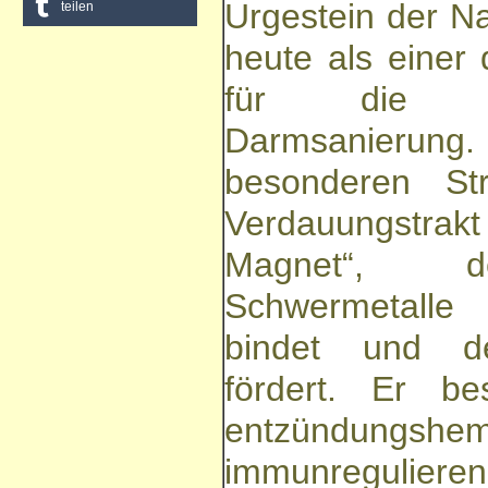
Urgestein der Na
teilen
heute als einer 
für die E
Darmsanierung
besonderen St
Verdauungstrakt 
Magnet“, de
Schwermetall
bindet und d
fördert. Er be
entzündung
immunreguliere