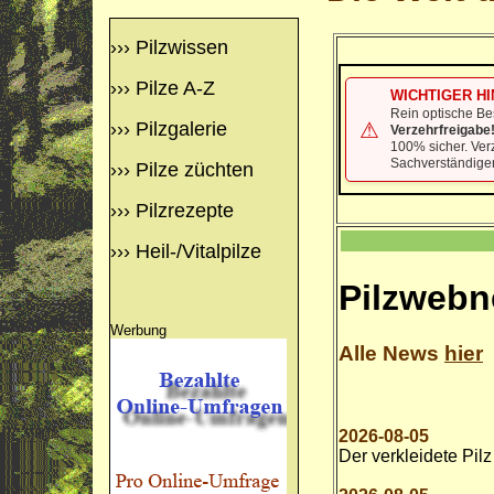
›››
Pilzwissen
›››
Pilze A-Z
WICHTIGER HI
Rein optische Be
⚠
›››
Pilzgalerie
Verzehrfreigabe
100% sicher. Ver
Sachverständigen
›››
Pilze züchten
›››
Pilzrezepte
›››
Heil-/Vitalpilze
Pilzwebn
Werbung
Alle News
hier
2026-08-05
Der verkleidete Pilz