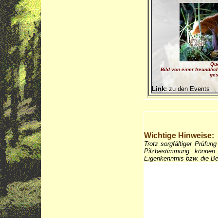
Que
Bild von einer freundli
ges
Link:
zu den Events
Wichtige Hinweise:
Trotz sorgfältiger Prüfun
Pilzbestimmung können 
Eigenkenntnis bzw. die B