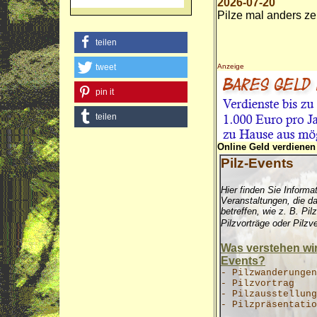
2026-07-20
Pilze mal anders ze
teilen
tweet
Anzeige
pin it
teilen
Online Geld verdienen
Pilz-Events
Hier finden Sie Informa
Veranstaltungen, die d
betreffen, wie z. B. Pi
Pilzvorträge oder Pilzv
Was verstehen wir 
Events?
- Pilzwanderungen
- Pilzvortrag
- Pilzausstellung
- Pilzpräsentatio