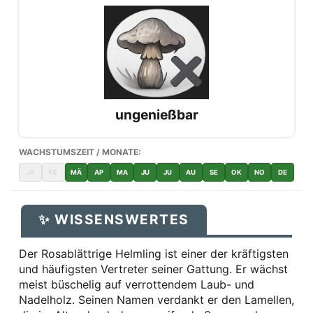
ungenießbar
WACHSTUMSZEIT / MONATE:
JA
FE
MÄ
AP
MA
JU
JU
AU
SE
OK
NO
DE
✨ WISSENSWERTES
Der Rosablättrige Helmling ist einer der kräftigsten
und häufigsten Vertreter seiner Gattung. Er wächst
meist büschelig auf verrottendem Laub- und
Nadelholz. Seinen Namen verdankt er den Lamellen,