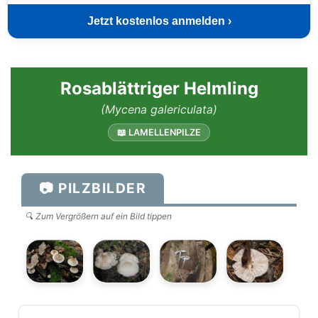
Jetzt kostenlos anmelden ›
Rosablättriger Helmling
(Mycena galericulata)
📖 LAMELLENPILZE
📷 PILZBILDER
🔍 Zum Vergrößern auf ein Bild tippen