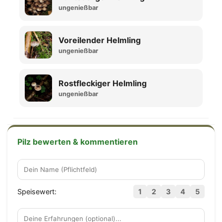
ungenießbar
Voreilender Helmling
ungenießbar
Rostfleckiger Helmling
ungenießbar
Pilz bewerten & kommentieren
Speisewert:
1
2
3
4
5