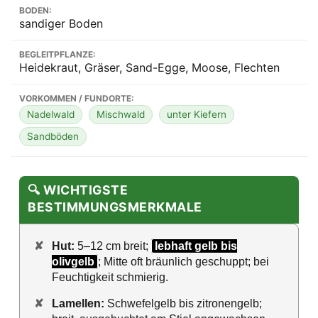
BODEN:
sandiger Boden
BEGLEITPFLANZE:
Heidekraut, Gräser, Sand-Egge, Moose, Flechten
VORKOMMEN / FUNDORTE:
Nadelwald
Mischwald
unter Kiefern
Sandböden
🔍 WICHTIGSTE
BESTIMMUNGSMERKMALE
✘
Hut:
5–12 cm breit;
lebhaft gelb bis
olivgelb
; Mitte oft bräunlich geschuppt; bei
Feuchtigkeit schmierig.
✘
Lamellen:
Schwefelgelb bis zitronengelb;