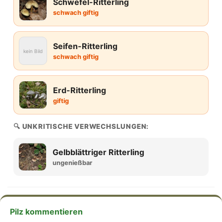
Schwefel-Ritterling
schwach giftig
Seifen-Ritterling
kein Bild
schwach giftig
Erd-Ritterling
giftig
🔍 UNKRITISCHE VERWECHSLUNGEN:
Gelbblättriger Ritterling
ungenießbar
Pilz kommentieren