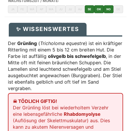
WACHSTUMSZEIT / MONATE:
JA
FE
MÄ
AP
MA
JU
JU
AU
SE
OK
NO
DE
✨ WISSENSWERTES
Der
Grünling
(
Tricholoma equestre
) ist ein kräftiger
Ritterling mit einem 5 bis 12 cm breiten Hut. Die
Farbe ist auffällig
olivgelb bis schwefelgelb
, in der
Mitte oft mit feinen bräunlichen Schuppen. Die
Lamellen sind leuchtend schwefelgelb und am Stiel
ausgebuchtet angewachsen (Burggraben). Der Stiel
ist ebenfalls gelblich und oft tief im Sand
vergraben.
☠ TÖDLICH GIFTIG!
Der Grünling löst bei wiederholtem Verzehr
eine lebensgefährliche
Rhabdomyolyse
(Auflösung der Skelettmuskulatur) aus. Dies
kann zu akutem Nierenversagen und