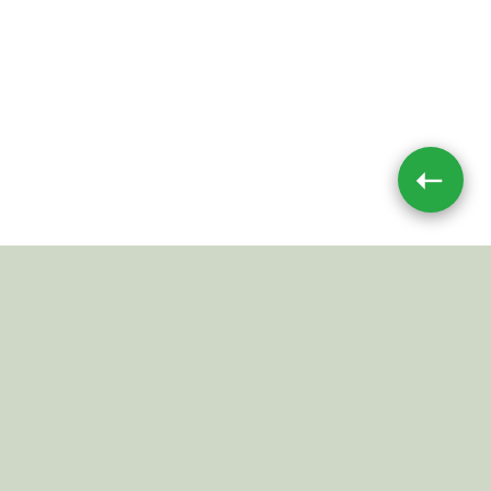
➝
Impressum
|
Datenschutz
JETZT TEILEN
© 2026 Mushroom-Toxin.de
Alle Angaben ohne Gewähr.