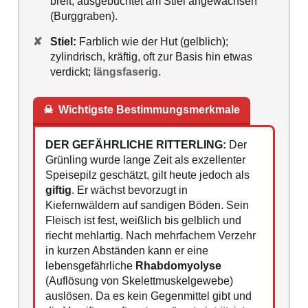
breit, ausgebuchtet am Stiel angewachsen
(Burggraben).
✘
Stiel:
Farblich wie der Hut (gelblich);
zylindrisch, kräftig, oft zur Basis hin etwas
verdickt;
längsfaserig
.
☠
Wichtigste Bestimmungsmerkmale
DER GEFÄHRLICHE RITTERLING:
Der
Grünling wurde lange Zeit als exzellenter
Speisepilz geschätzt, gilt heute jedoch als
giftig
. Er wächst bevorzugt in
Kiefernwäldern auf sandigen Böden. Sein
Fleisch ist fest, weißlich bis gelblich und
riecht mehlartig. Nach mehrfachem Verzehr
in kurzen Abständen kann er eine
lebensgefährliche
Rhabdomyolyse
(Auflösung von Skelettmuskelgewebe)
auslösen. Da es kein Gegenmittel gibt und