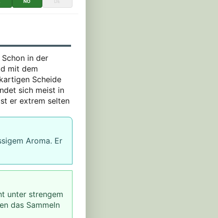
K
NO
DE
. Schon in der
ild mit dem
kartigen Scheide
ndet sich meist in
st er extrem selten
ssigem Aroma. Er
eht unter strengem
enen das Sammeln