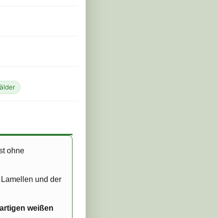
älder
ist ohne
e Lamellen und der
artigen weißen