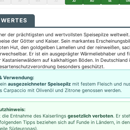
MÄ
AP
MA
JU
JU
AU
SE
O
SWERTES
einer der prächtigsten und wertvollsten Speisepilze weltweit
Speise der Götter und Kaiser. Sein markantes Erscheinungsb
oten Hut, den goldgelben Lamellen und der reinweißen, sac
rwechselbar. Er ist ein ausgeprägter Wärmeliebhaber und fi
r Kastanienwäldern auf kalkhaltigen Böden. In Deutschland i
esartenschutzverordnung besonders geschützt.
 & Verwendung:
 ein
ausgezeichneter Speisepilz
mit festem Fleisch und nu
ls Carpaccio mit Olivenöl und Zitrone genossen werden.
utzhinweis:
t die Entnahme des Kaiserlings
gesetzlich verboten
. Er st
 folgenden Tipps beziehen sich auf Funde in Ländern, in d
 Teile Südeuropas).