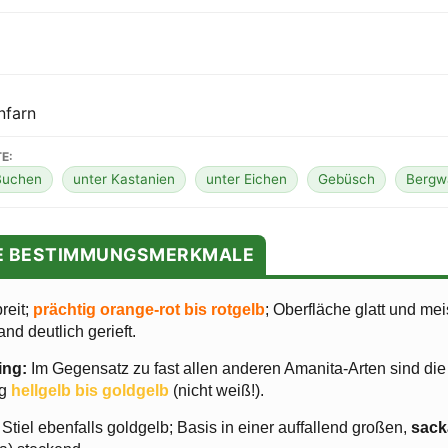
nfarn
E:
Buchen
unter Kastanien
unter Eichen
Gebüsch
Bergw
TE BESTIMMUNGSMERKMALE
reit;
prächtig orange-rot bis rotgelb
; Oberfläche glatt und me
nd deutlich gerieft.
ing:
Im Gegensatz zu fast allen anderen Amanita-Arten sind di
ng
hellgelb bis goldgelb
(nicht weiß!).
Stiel ebenfalls goldgelb; Basis in einer auffallend großen,
sack