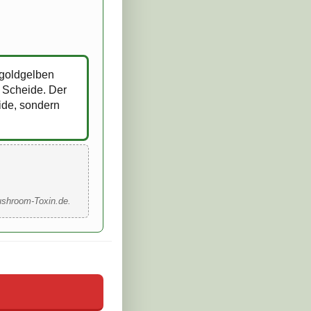
*goldgelben
n Scheide. Der
ide, sondern
ushroom-Toxin.de.