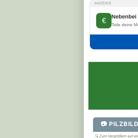
ANZEIGE
Nebenbei 
€
Teile deine M
📷 PILZBIL
🔍 Zum Vergrößern auf ein