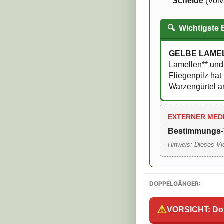
Scheide
(Volv
🔍
Wichtigste
GELBE LAMEL
Lamellen** und 
Fliegenpilz ha
Warzengürtel an
EXTERNER MED
Bestimmungs-
Hinweis: Dieses Vi
DOPPELGÄNGER:
⚠
VORSICHT: Do