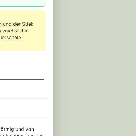
 und der Stiel:
m wächst der
Eierschale
iförmig und von
 glänzend, glatt, in