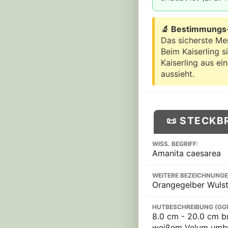
🔬 Bestimmungs-
Das sicherste Mer
Beim Kaiserling s
Kaiserling aus ei
aussieht.
📜 STECKB
WISS. BEGRIFF:
Amanita caesarea
WEITERE BEZEICHNUNGE
Orangegelber Wulstl
HUTBESCHREIBUNG (GG
8.0 cm - 20.0 cm br
weißem Velum umhüll