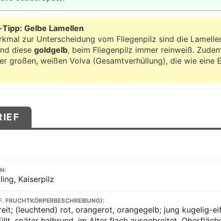
Tipp: Gelbe Lamellen
kmal zur Unterscheidung vom Fliegenpilz sind die Lamellen
ind diese
goldgelb
, beim Fliegenpilz immer reinweiß. Zude
ner großen, weißen Volva (Gesamtverhüllung), die wie eine 
RIEF
N:
ing, Kaiserpilz
F. FRUCHTKÖRPERBESCHREIBUNG):
eit; (leuchtend) rot, orangerot, orangegelb; jung kugelig-e
t, später halbrund, im Alter flach ausgebreitet, Oberfläche