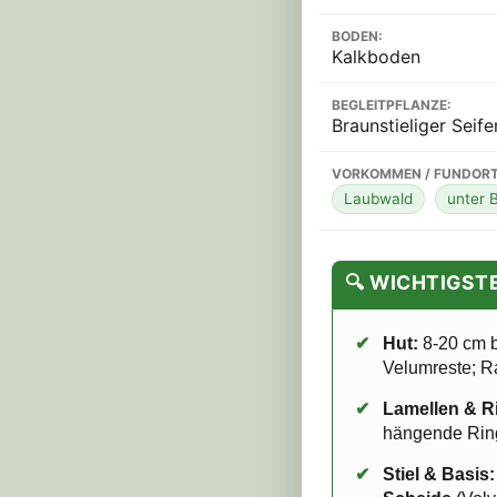
BODEN:
Kalkboden
BEGLEITPFLANZE:
Braunstieliger Seife
VORKOMMEN / FUNDORT
Laubwald
unter 
🔍 WICHTIGS
✔
Hut:
8-20 cm b
Velumreste; Ra
✔
Lamellen & R
hängende Ri
✔
Stiel & Basis: