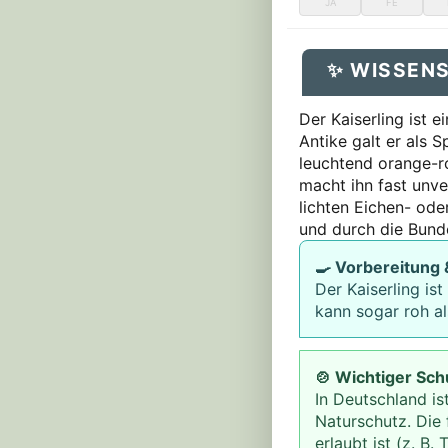
JA
FE
✨ WISSEN
Der Kaiserling ist 
Antike galt er als 
leuchtend orange-r
macht ihn fast unve
lichten Eichen- ode
und durch die Bund
🍳 Vorbereitung
Der Kaiserling ist
kann sogar roh a
🍲 Wichtiger Sch
In Deutschland is
Naturschutz. Die
erlaubt ist (z. B.