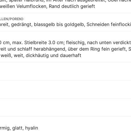
 weißen Velumflocken, Rand deutlich gerieft
LLEN/POREN):
breit, gedrängt, blassgelb bis goldgelb, Schneiden feinflock
0 cm, max. Stielbreite 3.0 cm; fleischig, nach unten verdick
eit und schlaff herabhängend, über dem Ring fein gerieft, S
 weiß, weit, dickhäutig und dauerhaft
rmig, glatt, hyalin