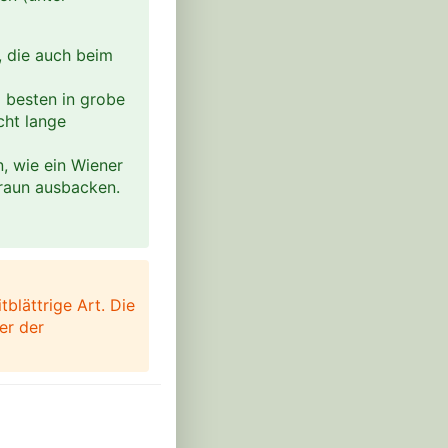
, die auch beim
m besten in grobe
cht lange
, wie ein Wiener
braun ausbacken.
tblättrige Art. Die
er der