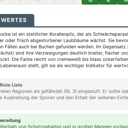
MÄ
AP
MA
JU
JU
AU
SE
O
SWERTES
lucke ist ein stattlicher Korallenpilz, der als Schwächepara
der oder frisch abgestorbener Laubbäume wächst. Sie bevor
nen Fällen auch bei Buchen gefunden werden. Im Gegensatz 
ächst) sind ihre Verzweigungen deutlich breiter, flacher un
ockt. Die Farbe reicht von cremeweiß bis blass ockerfarben
ebensraum stellt, gilt sie als wichtiger Indikator für wertv
Rote Liste
n vielen Regionen als gefährdet (RL 3) eingestuft. Er sollte 
ie Ausbreitung der Sporen und den Erhalt der seltenen Eic
ubereitung
außerhalb von Schutzgebieten und in großen Mengen vorlieg