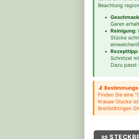
Beachtung regiona
Geschmack
Garen erhalt
Reinigung:
D
Stücke schn
einweichen!)
Rezepttipp:
Schnitzel m
Dazu passt e
🔬 Bestimmungs-
Finden Sie eine "
Krause Glucke ist
Breitblättrigen G
📜 STECKB