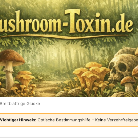
Breitblättrige Glucke
Wichtiger Hinweis:
Optische Bestimmungshilfe – Keine Verzehrfreigabe