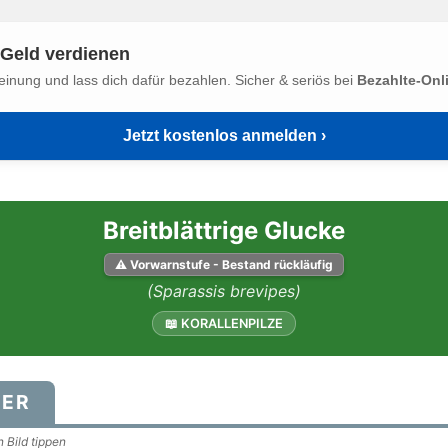
Geld verdienen
einung und lass dich dafür bezahlen. Sicher & seriös bei
Bezahlte-Onl
Jetzt kostenlos anmelden ›
Breitblättrige Glucke
⚠ Vorwarnstufe - Bestand rückläufig
(Sparassis brevipes)
📖 KORALLENPILZE
DER
 Bild tippen