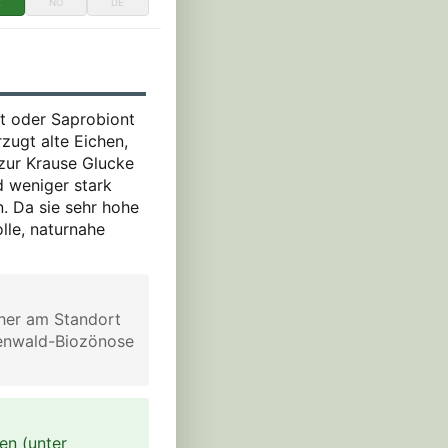
K
NO
DE
sit oder Saprobiont
zugt alte Eichen,
zur Krause Glucke
d weniger stark
. Da sie sehr hohe
olle, naturnahe
daher am Standort
henwald-Biozönose
en (unter