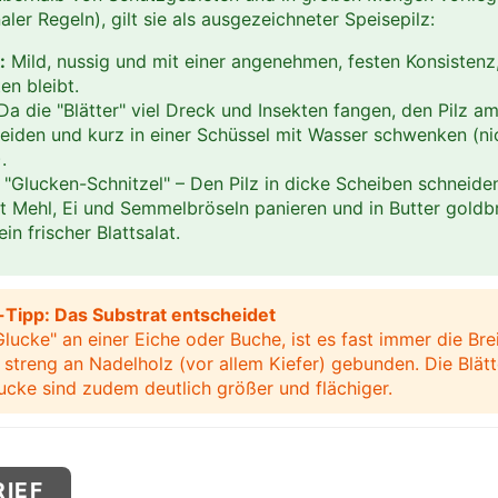
ler Regeln), gilt sie als ausgezeichneter Speisepilz:
:
Mild, nussig und mit einer angenehmen, festen Konsistenz
en bleibt.
a die "Blätter" viel Dreck und Insekten fangen, den Pilz a
eiden und kurz in einer Schüssel mit Wasser schwenken (ni
.
"Glucken-Schnitzel" – Den Pilz in dicke Scheiben schneiden
it Mehl, Ei und Semmelbröseln panieren und in Butter gold
in frischer Blattsalat.
Tipp: Das Substrat entscheidet
Glucke" an einer Eiche oder Buche, ist es fast immer die Brei
 streng an Nadelholz (vor allem Kiefer) gebunden. Die Blätt
lucke sind zudem deutlich größer und flächiger.
RIEF