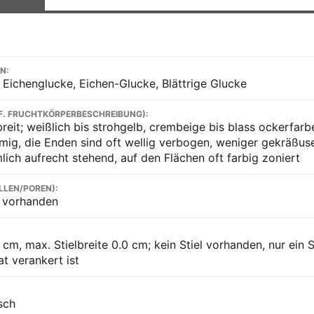
N:
 Eichenglucke, Eichen-Glucke, Blättrige Glucke
F. FRUCHTKÖRPERBESCHREIBUNG):
reit; weißlich bis strohgelb, crembeige bis blass ockerfarbe
rmig, die Enden sind oft wellig verbogen, weniger gekräßusel
lich aufrecht stehend, auf den Flächen oft farbig zoniert
LLEN/POREN):
e vorhanden
 cm, max. Stielbreite 0.0 cm; kein Stiel vorhanden, nur ein 
t verankert ist
sch