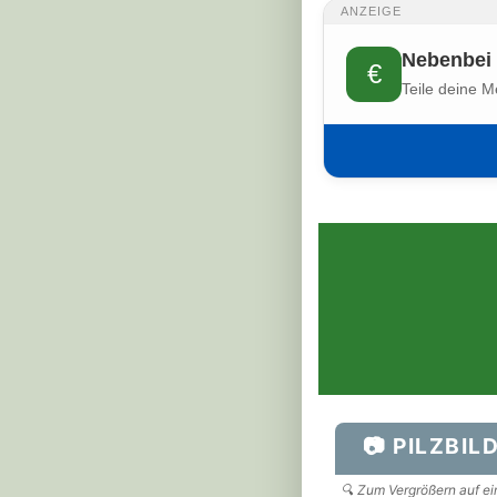
ANZEIGE
Nebenbei 
€
Teile deine M
📷 PILZBIL
🔍 Zum Vergrößern auf ein