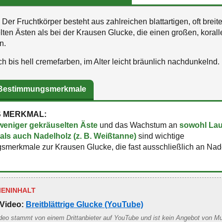
Der Fruchtkörper besteht aus zahlreichen blattartigen, oft brei
lten Ästen als bei der Krausen Glucke, die einen großen, korall
n.
h bis hell cremefarben, im Alter leicht bräunlich nachdunkelnd.
 Bestimmungsmerkmale
S MERKMAL:
 weniger gekräuselten Äste
und das Wachstum an
sowohl Laub
als auch Nadelholz (z. B. Weißtanne)
sind wichtige
smerkmale zur Krausen Glucke, die fast ausschließlich an Nad
IENINHALT
Video:
Breitblättrige Glucke (YouTube)
deo stammt von einem Drittanbieter auf YouTube und ist kein Angebot von M