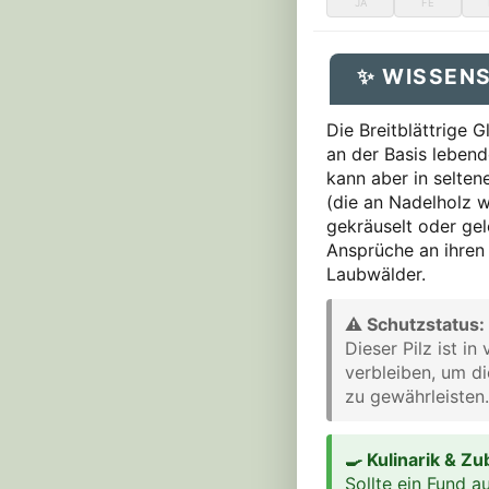
JA
FE
✨ WISSEN
Die Breitblättrige G
an der Basis leben
kann aber in selte
(die an Nadelholz w
gekräuselt oder gel
Ansprüche an ihren L
Laubwälder.
⚠ Schutzstatus: 
Dieser Pilz ist i
verbleiben, um d
zu gewährleisten.
🍳 Kulinarik & Z
Sollte ein Fund 