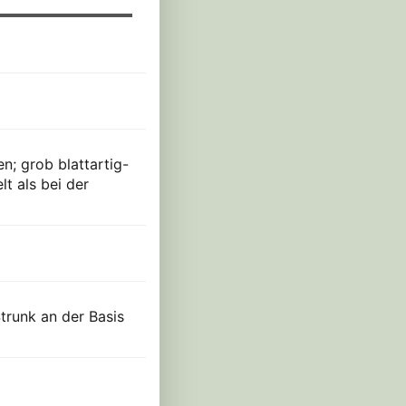
n; grob blattartig-
t als bei der
Strunk an der Basis