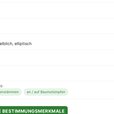
lblich, elliptisch
E:
henstämmen
an / auf Baumstümpfen
TE BESTIMMUNGSMERKMALE