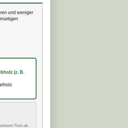
teren und weniger
enartigen
holz (z. B.
elholz
ushroom-Toxin.de.