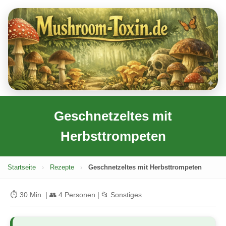
Geschnetzeltes mit
Herbsttrompeten
Startseite
›
Rezepte
›
Geschnetzeltes mit Herbsttrompeten
⏱ 30 Min. | 👥 4 Personen | 📂 Sonstiges