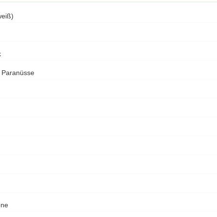
eiß)
k
r Paranüsse
one