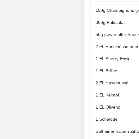
150g Champignons (w
300g Feldsalat
50g gewürfelter Spec
2 EL Haselnüsse ode
1 EL Sherry-Essig
1 EL Brühe
2 EL Haselnussöl
1 EL Keimöl
1 EL Olivenöl
1 Schalotte
Saft einer halben Zitr