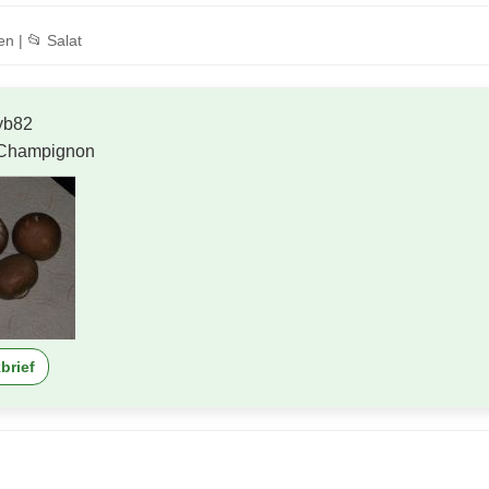
n | 📂 Salat
yb82
Champignon
brief