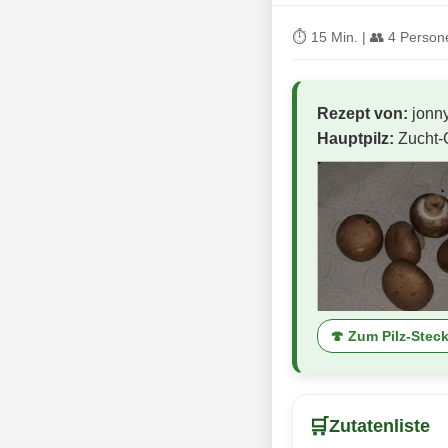
⏱ 15 Min. | 👥 4 Persone
Rezept von:
jonn
Hauptpilz:
Zucht-
🍄 Zum Pilz-Steck
🛒
Zutatenliste