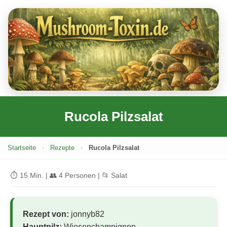
Rucola Pilzsalat
Startseite
›
Rezepte
›
Rucola Pilzsalat
⏱ 15 Min. | 👥 4 Personen | 📂 Salat
Rezept von:
jonnyb82
Hauptpilz:
Wiesenchampignon