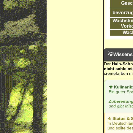
Gesc
bevorzug
Wachstum
Vork
Wac
💡
Wissens
Der
Hain-Schn
nicht schleimi
cremefarben mit
🍄 Kulinarik
Ein guter Sp
Zubereitung
und gibt Misc
⚠ Status & S
In Deutschlan
und sollte de