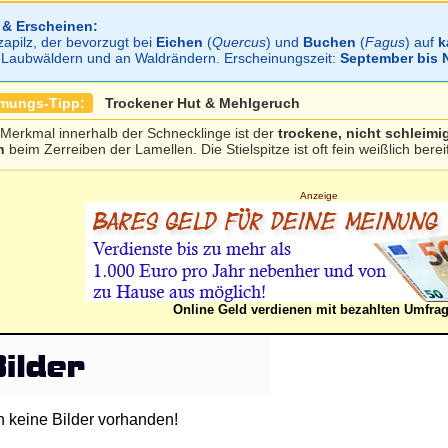
 & Erscheinen:
zapilz, der bevorzugt bei
Eichen
(
Quercus
) und
Buchen
(
Fagus
) auf
k
en Laubwäldern und an Waldrändern. Erscheinungszeit:
September bis
mmungs-Tipp:
Trockener Hut & Mehlgeruch
 Merkmal innerhalb der Schnecklinge ist der
trockene, nicht schleimi
h
beim Zerreiben der Lamellen. Die Stielspitze ist oft fein weißlich bereif
Anzeige
Online Geld verdienen mit bezahlten Umfra
h keine Bilder vorhanden!