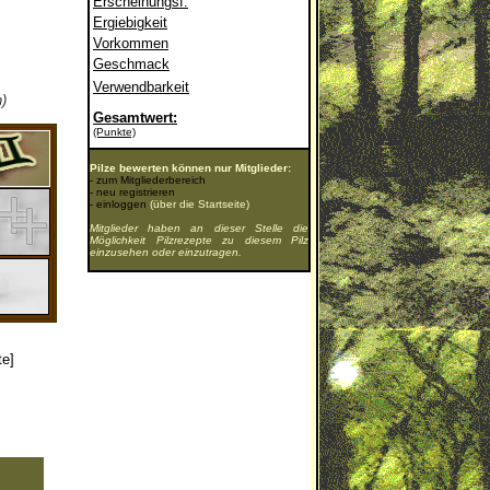
Erscheinungsf.
Ergiebigkeit
Vorkommen
Geschmack
Verwendbarkeit
)
Gesamtwert:
(Punkte)
Pilze bewerten können nur Mitglieder:
-
zum Mitgliederbereich
-
neu registrieren
-
einloggen
(über die Startseite)
Mitglieder haben an dieser Stelle die
Möglichkeit Pilzrezepte zu diesem Pilz
einzusehen oder einzutragen.
te]