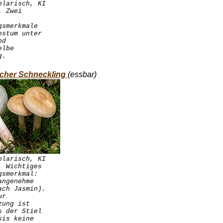
plarisch, KI
. Zwei
gsmerkmale
hstum unter
nd
elbe
g.
licher Schneckling
(essbar)
plarisch, KI
. Wichtiges
gsmerkmal:
angenehme
ach Jasmin).
ur
zung ist
s der Stiel
sis keine