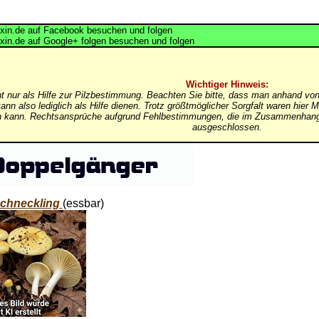
in.de auf Facebook besuchen und folgen
in.de auf Google+ folgen besuchen und folgen
Wichtiger Hinweis:
nt nur als Hilfe zur Pilzbestimmung. Beachten Sie bitte, dass man anhand von
ann also lediglich als Hilfe dienen. Trotz größtmöglicher Sorgfalt waren hi
in kann. Rechtsansprüche aufgrund Fehlbestimmungen, die im Zusammenhang 
ausgeschlossen.
chneckling
(essbar)