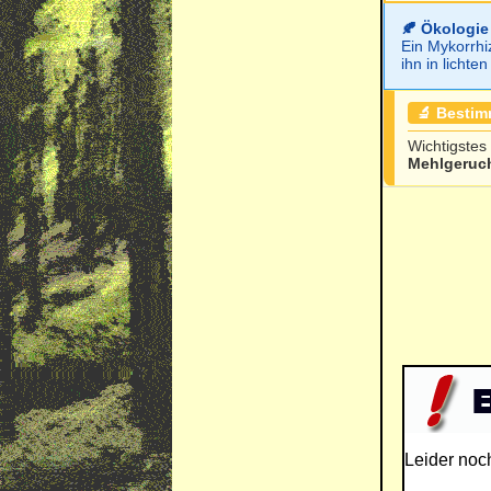
🍂 Ökologie
Ein Mykorrhi
ihn in licht
🔬 Besti
Wichtigstes
Mehlgeruc
Leider noc