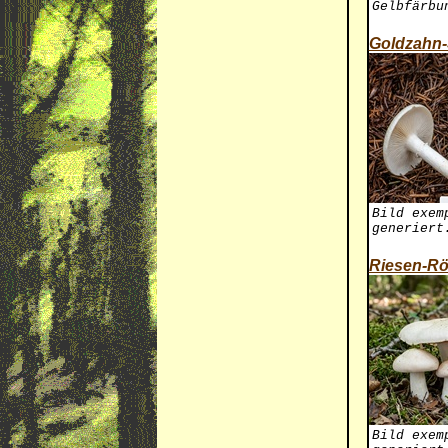
Gelbfärbu
Goldzahn-
Bild exem
generiert
Riesen-Rö
Bild exem