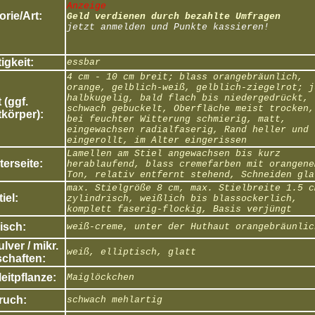
Anzeige
rie/Art:
Geld verdienen durch bezahlte Umfragen
jetzt anmelden und Punkte kassieren!
igkeit:
essbar
4 cm - 10 cm breit; blass orangebräunlich,
orange, gelblich-weiß, gelblich-ziegelrot; j
halbkugelig, bald flach bis niedergedrückt,
 (ggf.
schwach gebuckelt, Oberfläche meist trocken,
körper):
bei feuchter Witterung schmierig, matt,
eingewachsen radialfaserig, Rand heller und
eingerollt, im Alter eingerissen
Lamellen am Stiel angewachsen bis kurz
erseite:
herablaufend, blass cremefarben mit orangene
Ton, relativ entfernt stehend, Schneiden gla
max. Stielgröße 8 cm, max. Stielbreite 1.5 c
tiel:
zylindrisch, weißlich bis blassockerlich,
komplett faserig-flockig, Basis verjüngt
isch:
weiß-creme, unter der Huthaut orangebräunlic
ver / mikr.
weiß, elliptisch, glatt
chaften:
eitpflanze:
Maiglöckchen
ruch:
schwach mehlartig