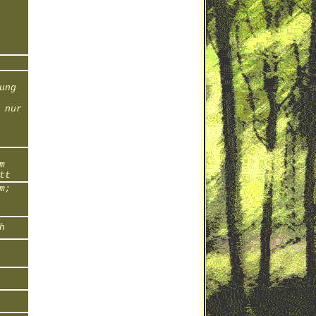
ung
 nur
m
tt
m;
h