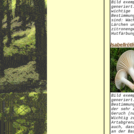
Bild exem
generiert
wichtige
Bestimmun
sind: Wac
Lärchen u
zitroneng
Hutfärbun
Isabellröt
Bild exem
generiert
Bestimmun
der sehr 
Geruch (n
Wichtig z
Artabgren
auch, das
an der Ba