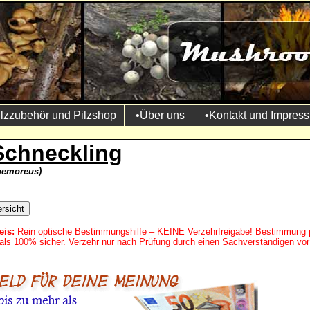
ilzzubehör und Pilzshop
•Über uns
•Kontakt und Impres
Schneckling
nemoreus)
eis:
Rein optische Bestimmungshilfe – KEINE Verzehrfreigabe! Bestimmung 
mals 100% sicher. Verzehr nur nach Prüfung durch einen Sachverständigen vor