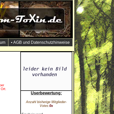
sum
• AGB und Datenschutzhinweise
per
 Ort.
Userbewertung:
Anzahl bisherige Mitglieder-
Votes:
0x