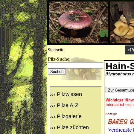
•P
Startseite
Pilz-Suche:
Hain-
(Hygrophorus 
›››
Pilzwissen
Wichtiger Hinw
›››
Pilze A-Z
Internet ist nie
Anzeige
›››
Pilzgalerie
›››
Pilze züchten