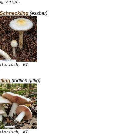
ng zeigt.
Schneckling
(essbar)
plarisch, KI
.
tling
(tödlich giftig)
plarisch, KI