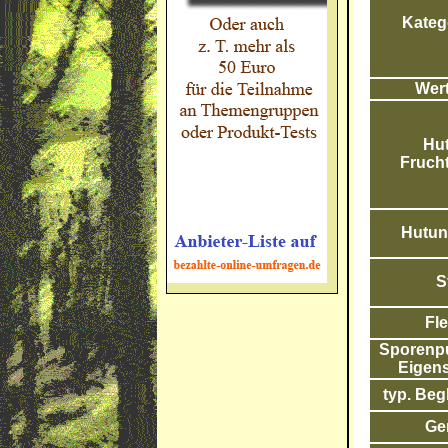
Katego
Wert
Hut
Frucht
Hutunt
S
Fle
Sporenpul
Eigens
typ. Begl
Ge