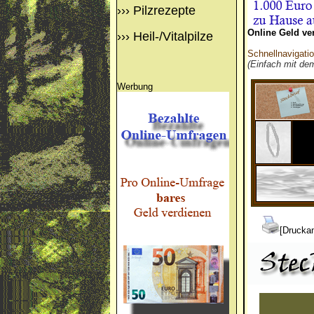
›››
Pilzrezepte
Online Geld ve
›››
Heil-/Vitalpilze
Schnellnavigati
(Einfach mit de
Werbung
[Druckan