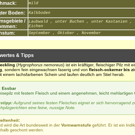
hmack:
mild
ter Boden:
Kalkboden
sgebiete /
Laubwald , unter Buchen , unter Kastanien , 
ommen:
Eichen
hstum:
September , Oktober , November
wertes & Tipps
eckling
(
Hygrophorus nemoreus
) ist ein kräftiger, fleischiger Pilz mi
g
, sondern fein eingewachsen faserig und von
fleisch-ockerner bis z
 einem lachsfarbenen Schein und laufen deutlich am Stiel herab.
: Essbar
eisepilz mit festem Fleisch und einem angenehmen, leicht mehlartigen
stipp:
Aufgrund seines festen Fleisches eignet er sich hervorragend zu
hpilzgerichten eine feine, nussige Note.
eltenheit:
d wird die Art bundesweit in der
Vornwarnstufe
geführt. Er ist ein Ind
shalb geschont werden.