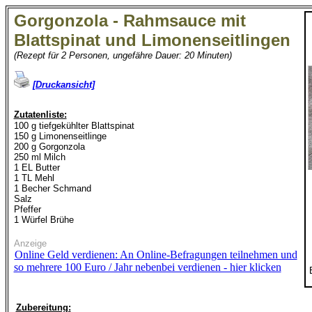
Gorgonzola - Rahmsauce mit
Blattspinat und Limonenseitlingen
(Rezept für 2 Personen, ungefähre Dauer: 20 Minuten)
[Druckansicht]
Zutatenliste:
100 g tiefgekühlter Blattspinat
150 g Limonenseitlinge
200 g Gorgonzola
250 ml Milch
1 EL Butter
1 TL Mehl
1 Becher Schmand
Salz
Pfeffer
1 Würfel Brühe
Anzeige
Online Geld verdienen: An Online-Befragungen teilnehmen und
so mehrere 100 Euro / Jahr nebenbei verdienen - hier klicken
Zubereitung: