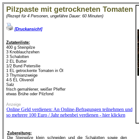
Pilzpaste mit getrockneten Tomaten
(Rezept für 4 Personen, ungefähre Dauer: 60 Minuten)
[Druckansicht]
Zutatenliste:
400 g Steinpilze
3 Knoblauchzehen
3 Schalotten
2 EL Butter
1/2 Bund Petersilie
1 EL getrockente Tomaten in Öl
3 Thymianzweige
4-5 EL Olivenöl
Salz
frisch gemahlener, weißer Pfeffer
etwas Brühe oder Pilzfond
Anzeige
Online Geld verdienen: An Online-Befragungen teilnehmen und
so mehrere 100 Euro / Jahr nebenbei verdienen - hier klicken
Zubereitung:
Die Steinpilze klein schneiden und die Schalotten sowie den