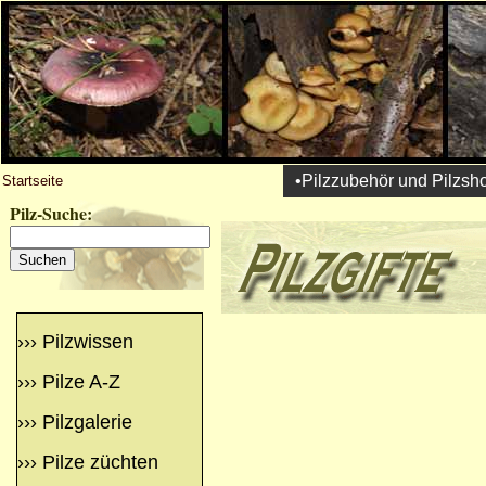
•Pilzzubehör und Pilzsh
Startseite
Pilz-Suche:
›››
Pilzwissen
›››
Pilze A-Z
›››
Pilzgalerie
›››
Pilze züchten