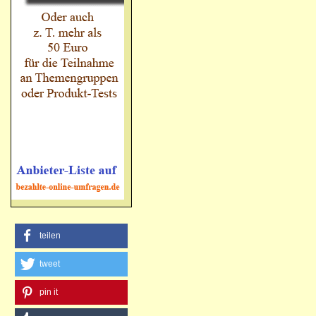
teilen
tweet
pin it