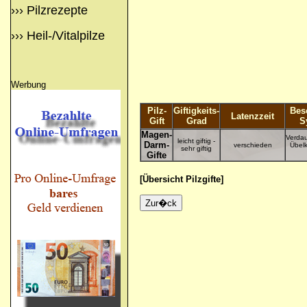
›››
Pilzrezepte
›››
Heil-/Vitalpilze
Werbung
Pilz-
Giftigkeits-
Bes
Latenzzeit
Gift
Grad
S
Magen-
Verda
leicht giftig -
Darm-
verschieden
Übelk
sehr giftig
Gifte
[Übersicht Pilzgifte]