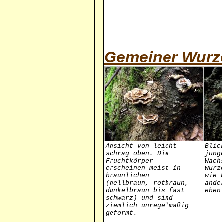
Gemeiner Wur
Ansicht von leicht
Blic
schräg oben. Die
jung
Fruchtkörper
Wach
erscheinen meist in
Wurz
bräunlichen
wie 
(hellbraun, rotbraun,
ande
dunkelbraun bis fast
eben
schwarz) und sind
ziemlich unregelmäßig
geformt.