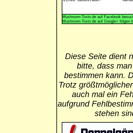
einem Baumstamm.
Naha
Mushroom-Toxin.de auf Facebook besuch
Mushroom-Toxin.de auf Google+ folgen 
Diese Seite dient 
bitte, dass man
bestimmen kann. Die
Trotz größtmögliche
auch mal ein Feh
aufgrund Fehlbestim
stehen si