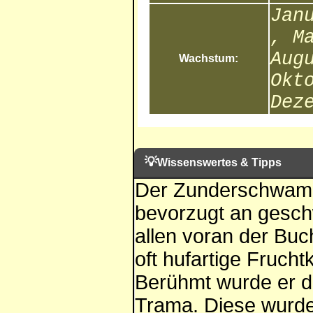
Jan
, M
Aug
Wachstum:
Okt
Dez
💡
Wissenswertes & Tipps
Der Zunderschwamm 
bevorzugt an gesc
allen voran der Buc
oft hufartige Frucht
Berühmt wurde er dur
Trama. Diese wurde