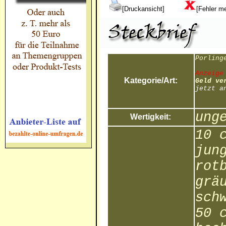
[Druckansicht]
[Fehler m
Porling
Anzeige
Kategorie/Art:
Geld ve
jetzt a
ung
Wertigkeit:
10 
jun
rot
grä
sch
50 