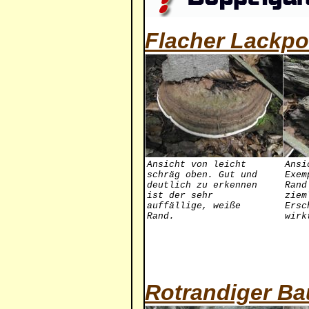
Flacher Lackpo
Ansicht von leicht
Ansi
schräg oben. Gut und
Exem
deutlich zu erkennen
Rand
ist der sehr
ziem
auffällige, weiße
Ersc
Rand.
wirk
Rotrandiger 