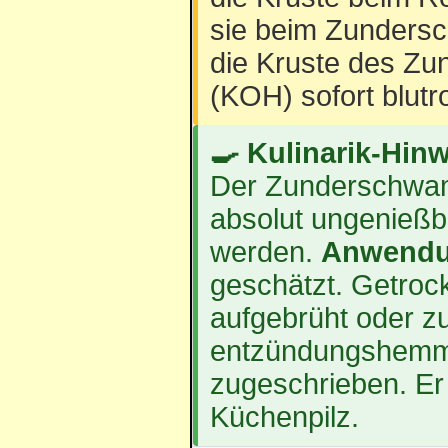
sie beim Zundersc
die Kruste des Zu
(KOH) sofort blutro
🍳 Kulinarik-Hinw
Der Zunderschwamm
absolut ungenießb
werden.
Anwendu
geschätzt. Getrock
aufgebrüht oder z
entzündungshemm
zugeschrieben. Er i
Küchenpilz.