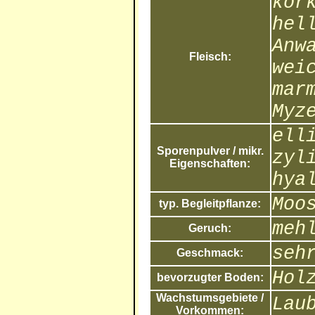
kor
hel
Anw
Fleisch:
wei
mar
Myz
ell
Sporenpulver / mikr.
zyl
Eigenschaften:
hya
Moo
typ. Begleitpflanze:
meh
Geruch:
seh
Geschmack:
Hol
bevorzugter Boden:
Wachstumsgebiete /
Lau
Vorkommen: