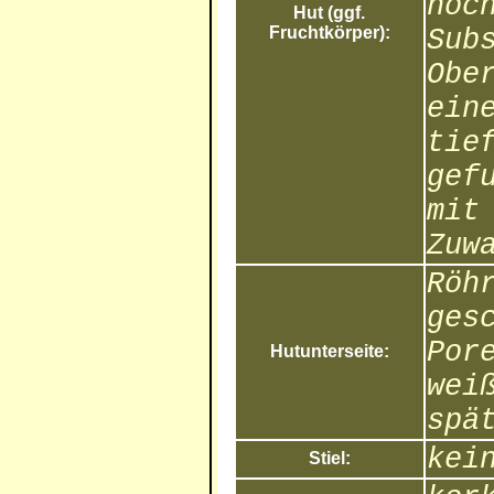
hoc
Hut (ggf.
Fruchtkörper):
Sub
Obe
ein
tie
gef
mit
Zuw
Röh
ges
Por
Hutunterseite:
wei
spä
kei
Stiel: