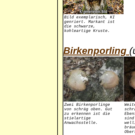
Bild exemplarisch, KI
genriert. Markant ist
die schwarze,
kohleartige Kruste.
Birkenporling
(
Zwei Birkenporlinge
Weit
von schräg oben. Gut
schr
zu erkennen ist die
Eben
stielartige
sind
Anwachsstelle.
well
bräu
Ober