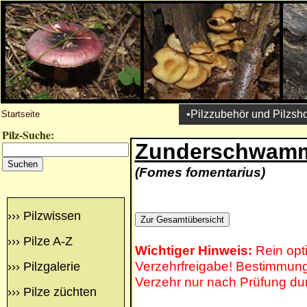
•Pilzzubehör und Pilzsh
Startseite
Pilz-Suche:
Zunderschwam
(Fomes fomentarius)
›››
Pilzwissen
›››
Pilze A-Z
Wichtiger Hinweis:
Rein opt
Verzehrfreigabe! Bestimmung 
›››
Pilzgalerie
Verzehr nur nach Prüfung du
›››
Pilze züchten