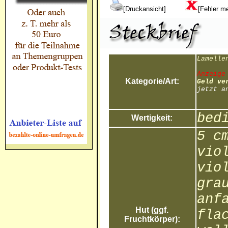
[Druckansicht]
[Fehler m
Lamelle
Anzeige
Kategorie/Art:
Geld ve
jetzt a
bed
Wertigkeit:
5 c
vio
vio
gra
anf
Hut (ggf.
fla
Fruchtkörper):