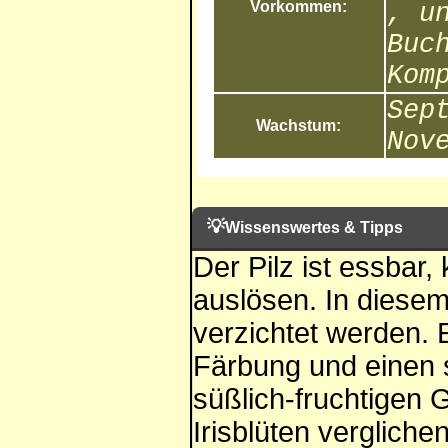
Vorkommen:
, u
Buc
Kom
Sep
Wachstum:
Nov
💡
Wissenswertes & Tipps
Der Pilz ist essbar
auslösen. In diesem
verzichtet werden. E
Färbung und einen s
süßlich-fruchtigen G
Irisblüten verglichen