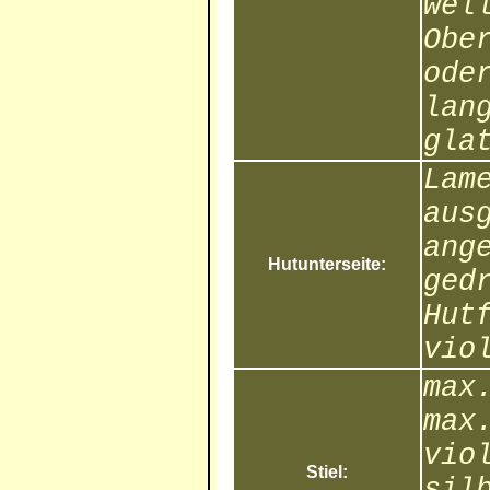
wel
Obe
ode
lan
gla
Lam
aus
ang
Hutunterseite:
ged
Hut
vio
max
max
vio
Stiel:
sil