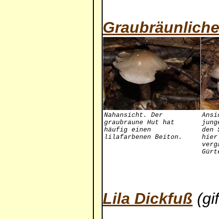
Graubräunliche
Nahansicht. Der
Ansi
graubraune Hut hat
jung
häufig einen
den 
lilafarbenen Beiton.
hier
verg
Gürt
Lila Dickfuß
(gif