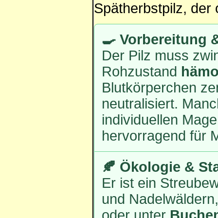
Spätherbstpilz, der 
🍳 Vorbereitung 
Der Pilz muss zwi
Rohzustand
hämol
Blutkörperchen ze
neutralisiert. Ma
individuellen Mag
hervorragend für M
🍂 Ökologie & St
Er ist ein Streube
und Nadelwäldern, 
oder unter
Buche