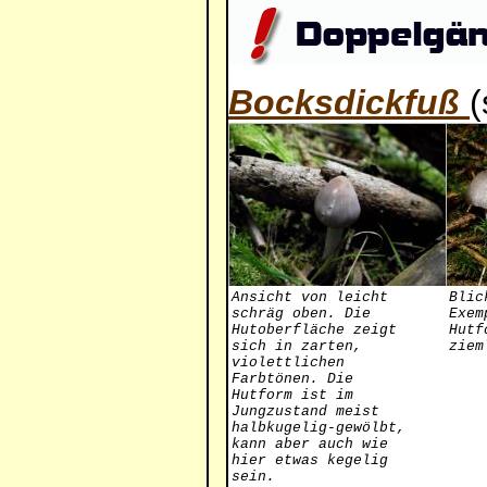
Bocksdickfuß
(
Ansicht von leicht
Blic
schräg oben. Die
Exem
Hutoberfläche zeigt
Hutf
sich in zarten,
ziem
violettlichen
Farbtönen. Die
Hutform ist im
Jungzustand meist
halbkugelig-gewölbt,
kann aber auch wie
hier etwas kegelig
sein.