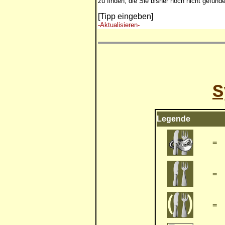
zu finden, die Sie bisher noch nicht gefund
[Tipp eingeben]
-Aktualisieren-
S
Legende
=
=
=