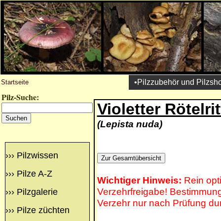
•Pilzzubehör und Pilzsh
Startseite
Pilz-Suche:
Violetter Rötelrit
(Lepista nuda)
›››
Pilzwissen
›››
Pilze A-Z
Wichtiger Hinweis:
Rein opt
Verzehrfreigabe! Bestimmung 
›››
Pilzgalerie
Verzehr nur nach Prüfung du
›››
Pilze züchten