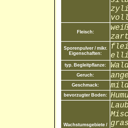
zyl
vol
wei
Fleisch:
zar
fle
Sporenpulver / mikr.
Eigenschaften:
ell
Wal
typ. Begleitpflanze:
ang
Geruch:
mil
Geschmack:
Hum
bevorzugter Boden:
Lau
Mis
gra
Wachstumsgebiete /