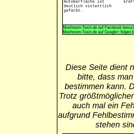
Hutoberfläche ist
kräf
deutlich violettlich
gefärbt.
Mushroom-Toxin.de auf Facebook besuch
Mushroom-Toxin.de auf Google+ folgen 
Diese Seite dient 
bitte, dass man
bestimmen kann. Die
Trotz größtmögliche
auch mal ein Feh
aufgrund Fehlbestim
stehen si