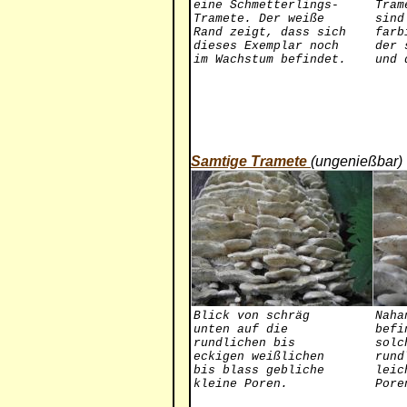
eine Schmetterlings-
Tram
Tramete. Der weiße
sind
Rand zeigt, dass sich
farb
dieses Exemplar noch
der 
im Wachstum befindet.
und 
Samtige Tramete
(ungenießbar)
Blick von schräg
Naha
unten auf die
befi
rundlichen bis
solc
eckigen weißlichen
rund
bis blass gebliche
leic
kleine Poren.
Pore