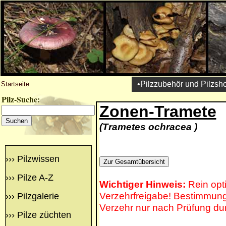
•Pilzzubehör und Pilzsh
Startseite
Pilz-Suche:
Zonen-Tramete
(Trametes ochracea )
›››
Pilzwissen
›››
Pilze A-Z
Wichtiger Hinweis:
Rein opt
Verzehrfreigabe! Bestimmung 
›››
Pilzgalerie
Verzehr nur nach Prüfung du
›››
Pilze züchten