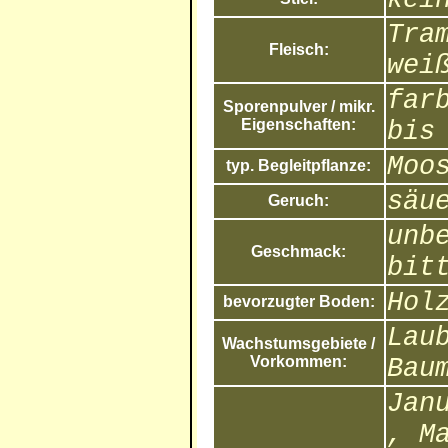
Tra
Fleisch:
wei
far
Sporenpulver / mikr.
Eigenschaften:
bis
Moo
typ. Begleitpflanze:
säu
Geruch:
unb
Geschmack:
bit
Hol
bevorzugter Boden:
Lau
Wachstumsgebiete /
Vorkommen:
Bau
Jan
, M