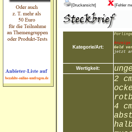
[Druckansicht]
[Fehler m
Porling
Anzeige
Kategorie/Art:
Geld ve
jetzt a
ung
Wertigkeit:
2 c
ock
rot
4 c
abs
hal