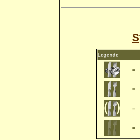
S
Legende
=
=
=
=