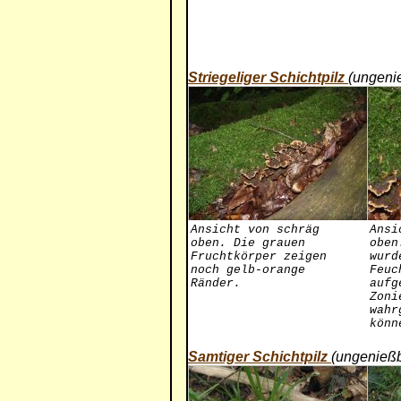
Striegeliger Schichtpilz
(ungeni
Ansicht von schräg
Ansi
oben. Die grauen
oben
Fruchtkörper zeigen
wurd
noch gelb-orange
Feuc
Ränder.
aufg
Zoni
wahr
könn
Samtiger Schichtpilz
(ungenießb