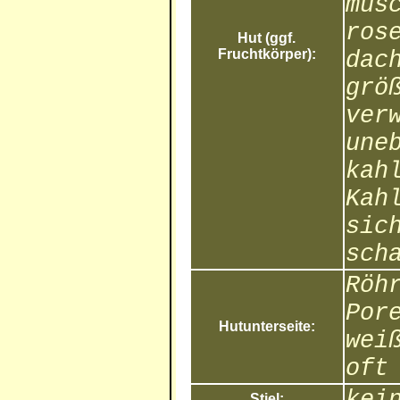
mus
ros
Hut (ggf.
Fruchtkörper):
dac
grö
ver
une
kah
Kah
sic
sch
Röh
Por
Hutunterseite:
wei
oft
kei
Stiel: