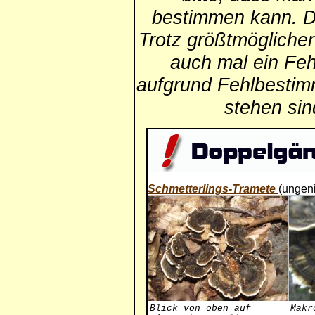
bestimmen kann. Die
Trotz größtmögliche
auch mal ein Feh
aufgrund Fehlbestim
stehen si
Schmetterlings-Tramete
(ungen
Blick von oben auf
Makr