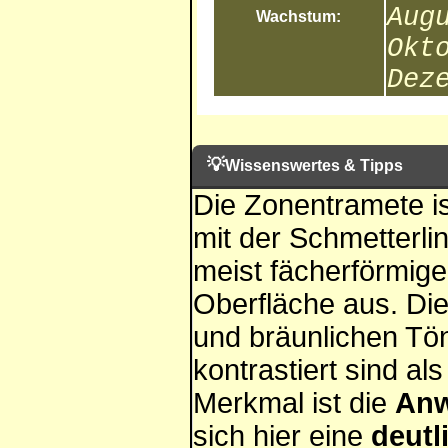
Aug
Wachstum:
Okt
Dez
💡
Wissenswertes & Tipps
Die Zonentramete ist
mit der Schmetterli
meist fächerförmige
Oberfläche aus. Die
und bräunlichen Tön
kontrastiert sind a
Merkmal ist die
Anw
sich hier eine
deutl