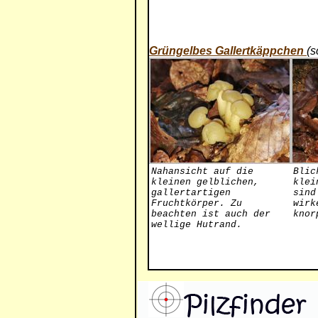
Grüngelbes Gallertkäppchen
(s
Nahansicht auf die
Blic
kleinen gelblichen,
klei
gallertartigen
sind
Fruchtkörper. Zu
wirk
beachten ist auch der
knor
wellige Hutrand.