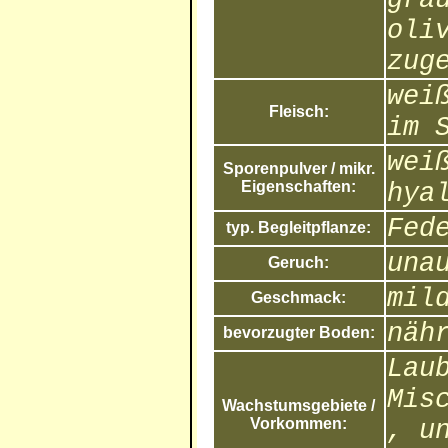
oli
zug
wei
Fleisch:
im 
wei
Sporenpulver / mikr.
Eigenschaften:
hya
Fed
typ. Begleitpflanze:
una
Geruch:
mil
Geschmack:
näh
bevorzugter Boden:
Lau
Mis
Wachstumsgebiete /
Vorkommen:
, u