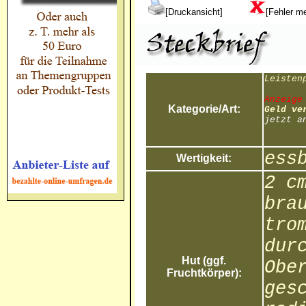
[Druckansicht]
[Fehler m
Leisten
Anzeige
Kategorie/Art:
Geld ve
jetzt a
ess
Wertigkeit:
2 c
bra
tro
dur
Hut (ggf.
Obe
Fruchtkörper):
ges