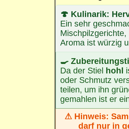
🍄 Kulinarik: Her
Ein sehr geschmack
Mischpilzgerichte
Aroma ist würzig un
🍳 Zubereitungst
Da der Stiel
hohl
i
oder Schmutz verst
teilen, um ihn grü
gemahlen ist er ei
⚠ Hinweis: Sam
darf nur in 