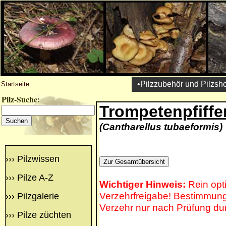
•Pilzzubehör und Pilzsh
Startseite
Pilz-Suche:
Trompetenpfiffe
(Cantharellus tubaeformis)
›››
Pilzwissen
›››
Pilze A-Z
Wichtiger Hinweis:
Rein opt
Verzehrfreigabe! Bestimmung 
›››
Pilzgalerie
Verzehr nur nach Prüfung du
›››
Pilze züchten