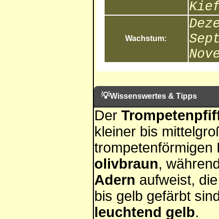
Kie
Dez
Sep
Wachstum:
Nov
💡
Wissenswertes & Tipps
Der
Trompetenpfiff
kleiner bis mittelgro
trompetenförmigen H
olivbraun
, während
Adern
aufweist, die
bis gelb gefärbt sind
leuchtend gelb
.