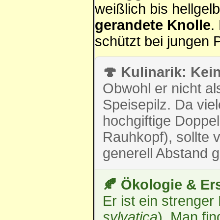
weißlich bis hellgel
gerandete Knolle
.
schützt bei jungen P
🍄 Kulinarik: Kei
Obwohl er nicht als
Speisepilz. Da vie
hochgiftige Doppe
Rauhkopf), sollte
generell Abstand
🍂 Ökologie & Er
Er ist ein strenge
sylvatica
). Man fi