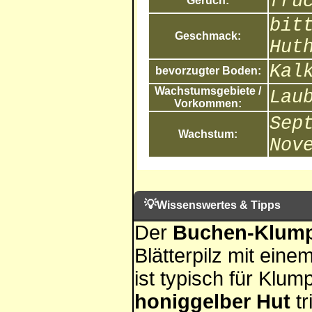
fru
Geruch:
bit
Geschmack:
Hut
Kal
bevorzugter Boden:
Wachstumsgebiete /
Lau
Vorkommen:
Sep
Wachstum:
Nov
💡
Wissenswertes & Tipps
Der
Buchen-Klum
Blätterpilz mit ein
ist typisch für Klum
honiggelber Hut
tr