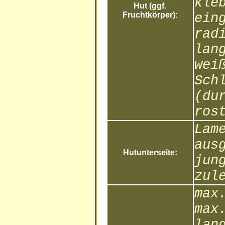
kle
Hut (ggf.
Fruchtkörper):
ein
rad
lan
wei
Sch
(du
ros
Lam
aus
Hutunterseite:
jun
zul
max
max
lan