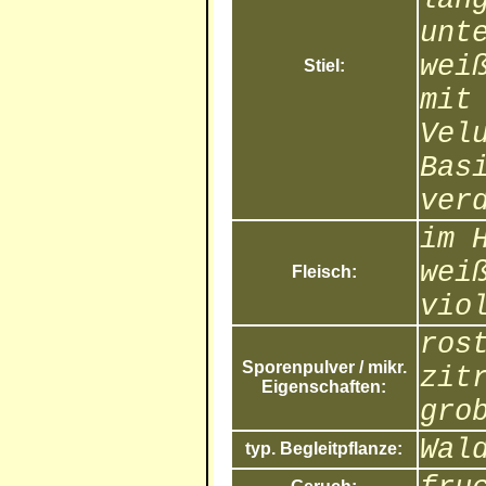
unt
wei
Stiel:
mit
Vel
Bas
ver
im 
wei
Fleisch:
vio
ros
Sporenpulver / mikr.
zit
Eigenschaften:
gro
Wal
typ. Begleitpflanze: