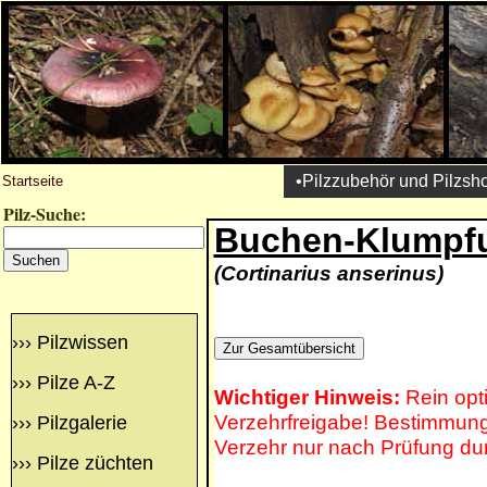
•Pilzzubehör und Pilzsh
Startseite
Pilz-Suche:
Buchen-Klumpf
(Cortinarius anserinus)
›››
Pilzwissen
›››
Pilze A-Z
Wichtiger Hinweis:
Rein opt
Verzehrfreigabe! Bestimmung 
›››
Pilzgalerie
Verzehr nur nach Prüfung du
›››
Pilze züchten