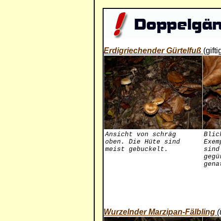
Erdigriechender Gürtelfuß
(gifti
Ansicht von schräg
Blic
oben. Die Hüte sind
Exem
meist gebuckelt.
sind
gegü
gena
Wurzelnder Marzipan-Fälbling
(