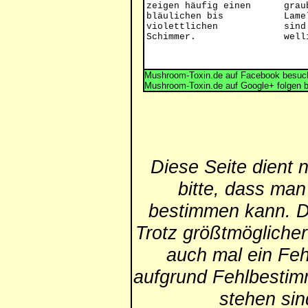
zeigen häufig einen
grau
bläulichen bis
Lame
violettlichen
sind
Schimmer.
well
Mushroom-Toxin.de auf Facebook besuch
Mushroom-Toxin.de auf Google+ folgen 
Diese Seite dient 
bitte, dass man
bestimmen kann. Die
Trotz größtmögliche
auch mal ein Feh
aufgrund Fehlbestim
stehen si