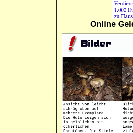
Online Gel
Ansicht von leicht
Blic
schräg oben auf
Hutu
mehrere Exemplare.
dich
Die Hüte zeigen sich
ausg
in gelblichen bis
ange
ockerlichen
Lame
Farbtönen. Die Stiele
viol