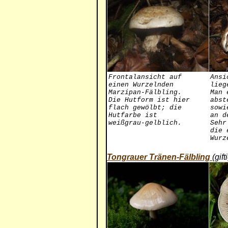
Frontalansicht auf
Ansi
einen Wurzelnden
lieg
Marzipan-Fälbling.
Man 
Die Hutform ist hier
abst
flach gewölbt; die
sowi
Hutfarbe ist
an d
weißgrau-gelblich.
Sehr
die 
Wurz
Tongrauer Tränen-Fälbling
(gift