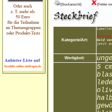
[Druckansicht]
[Fehler m
Lamelle
Anzeige
Kategorie/Art:
Geld ve
jetzt a
ung
Wertigkeit:
5 c
bla
led
oli
hal
gew