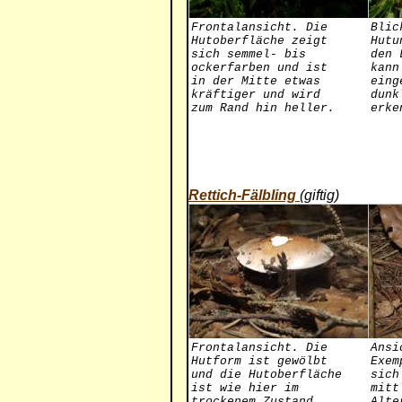
Frontalansicht. Die
Blic
Hutoberfläche zeigt
Hutu
sich semmel- bis
den 
ockerfarben und ist
kann
in der Mitte etwas
eing
kräftiger und wird
dunk
zum Rand hin heller.
erke
Rettich-Fälbling
(giftig)
Frontalansicht. Die
Ansi
Hutform ist gewölbt
Exem
und die Hutoberfläche
sich
ist wie hier im
mitt
trockenem Zustand
Alte