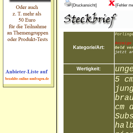
[Druckansicht]
[Fehler m
Porling
Anzeige
Kategorie/Art:
Geld ve
jetzt a
ung
Wertigkeit:
5 c
jun
bra
cm 
Sub
hal