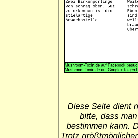
Zwei Birkenporlinge
Weit
von schräg oben. Gut
schr
zu erkennen ist die
Eben
stielartige
sind
Anwachsstelle.
well
bräu
Ober
Mushroom-Toxin.de auf Facebook besuch
Mushroom-Toxin.de auf Google+ folgen 
Diese Seite dient 
bitte, dass man
bestimmen kann. Die
Trotz größtmögliche