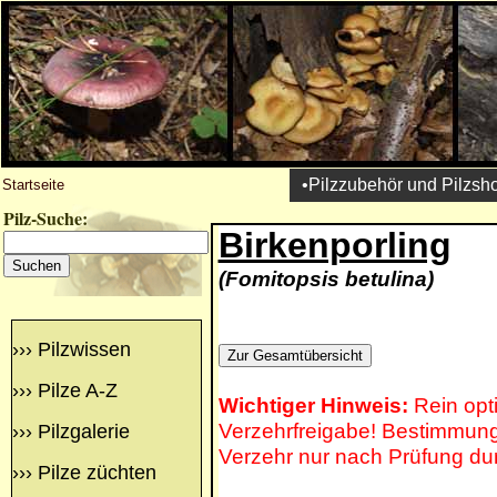
•Pilzzubehör und Pilzsh
Startseite
Pilz-Suche:
Birkenporling
(Fomitopsis betulina)
›››
Pilzwissen
›››
Pilze A-Z
Wichtiger Hinweis:
Rein opt
Verzehrfreigabe! Bestimmung 
›››
Pilzgalerie
Verzehr nur nach Prüfung du
›››
Pilze züchten