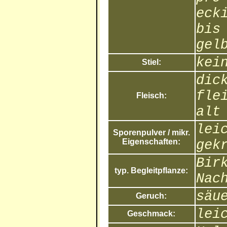
eck
bis
gel
kei
Stiel:
dic
fle
Fleisch:
alt
lei
Sporenpulver / mikr.
Eigenschaften:
gek
Bir
typ. Begleitpflanze:
Nac
säu
Geruch:
lei
Geschmack: