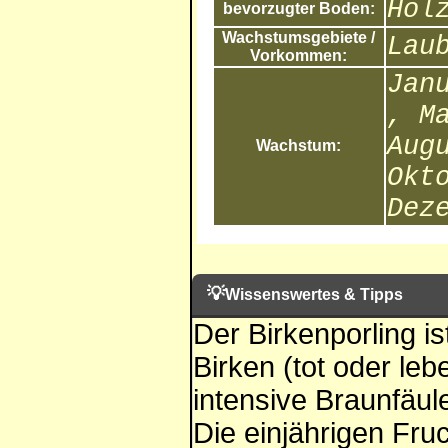
Hol
bevorzugter Boden:
Wachstumsgebiete /
Lau
Vorkommen:
Jan
, M
Aug
Wachstum:
Okt
Dez
💡
Wissenswertes & Tipps
Der Birkenporling ist
Birken (tot oder le
intensive Braunfäul
Die einjährigen Fru