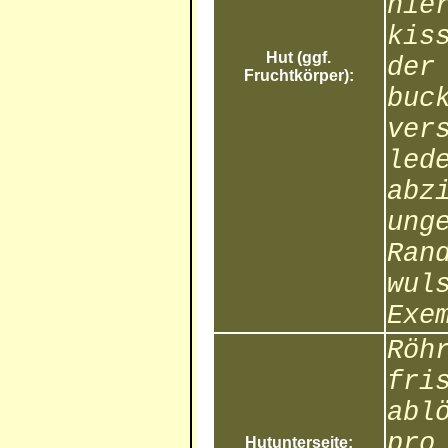
nie
kis
Hut (ggf.
der
Fruchtkörper):
buc
ver
led
abz
ung
Ran
wul
Exe
Röh
fri
abl
pro
Hutunterseite: