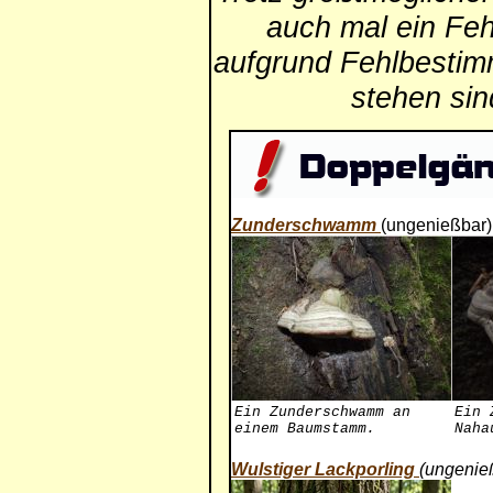
auch mal ein Feh
aufgrund Fehlbestim
stehen si
Zunderschwamm
(ungenießbar)
Ein Zunderschwamm an
Ein 
einem Baumstamm.
Naha
Wulstiger Lackporling
(ungenie