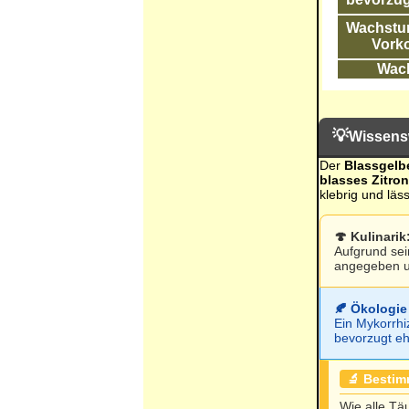
Wachstum
Vork
Wac
💡
Wissens
Der
Blassgelb
blasses Zitro
klebrig und läs
🍄 Kulinari
Aufgrund se
angegeben u
🍂 Ökologie
Ein Mykorrhi
bevorzugt eh
🔬 Besti
Wie alle Tä