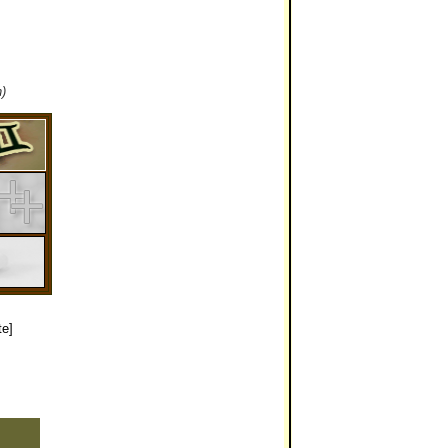
)
te]