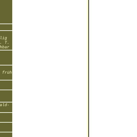
lig
. T.
hbar
 früh
ald-