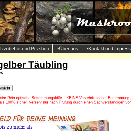
ilzzubehör und Pilzshop
•Über uns
•Kontakt und Impres
gelber Täubling
i)
eis:
Rein optische Bestimmungshilfe – KEINE Verzehrfreigabe! Bestimmung 
mals 100% sicher. Verzehr nur nach Prüfung durch einen Sachverständigen vor