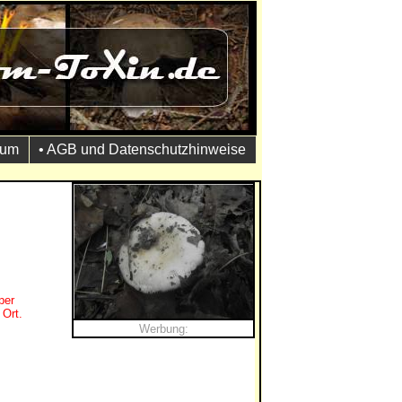
sum
• AGB und Datenschutzhinweise
per
 Ort.
Werbung: