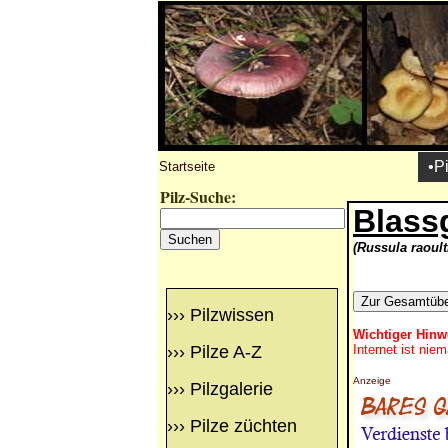
•P
Startseite
Pilz-Suche:
Blass
(Russula raoulti
›››
Pilzwissen
Wichtiger Hinw
›››
Pilze A-Z
Internet ist nie
Anzeige
›››
Pilzgalerie
›››
Pilze züchten