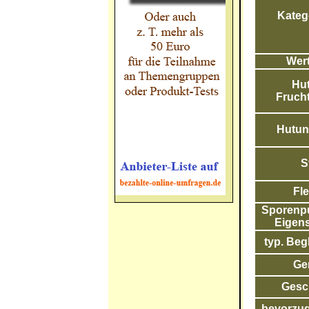
Katego
Wert
Hut
Frucht
Hutunt
S
Fle
Sporenpul
Eigens
typ. Begl
Ge
Gesc
bevorzug