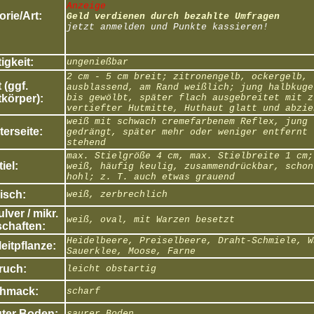
Anzeige
rie/Art:
Geld verdienen durch bezahlte Umfragen
jetzt anmelden und Punkte kassieren!
igkeit:
ungenießbar
2 cm - 5 cm breit; zitronengelb, ockergelb,
 (ggf.
ausblassend, am Rand weißlich; jung halbkuge
körper):
bis gewölbt, später flach ausgebreitet mit z
vertiefter Hutmitte, Huthaut glatt und abzie
weiß mit schwach cremefarbenem Reflex, jung
erseite:
gedrängt, später mehr oder weniger entfernt
stehend
max. Stielgröße 4 cm, max. Stielbreite 1 cm;
tiel:
weiß, häufig keulig, zusammendrückbar, schon
hohl; z. T. auch etwas grauend
isch:
weiß, zerbrechlich
ver / mikr.
weiß, oval, mit Warzen besetzt
chaften:
Heidelbeere, Preiselbeere, Draht-Schmiele, W
eitpflanze:
Sauerklee, Moose, Farne
ruch:
leicht obstartig
hmack:
scharf
ter Boden:
saurer Boden