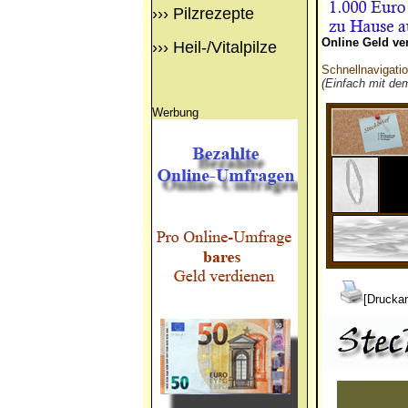
›››
Pilzrezepte
Online Geld ve
›››
Heil-/Vitalpilze
Schnellnavigati
(Einfach mit de
Werbung
[Druckan