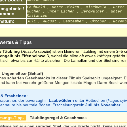
Laubwald , unter Birken , Mischwald , unter
sgebiete /
Buchen , unter Eichen , Bergwälder , unter
ommen:
Kastanien
hstum:
Juli , August , September , Oktober , Novemb
wertes & Tipps
e Täubling
(
Russula raoultii
) ist ein kleinerer Täubling mit einem 2–5 c
nengelb bis Elfenbeinweiß
, wobei die Mitte oft etwas kräftiger gefärbt 
st sich etwa bis zur Hälfte abziehen. Die Lamellen und der Stiel sind rei
k: Ungenießbar (Scharf)
ines
scharfen Geschmacks
ist dieser Pilz als Speisepilz ungeeignet. E
nd kann bei Verzehr größerer Mengen leichte Magen-Darm-Beschwer
 & Erscheinen:
zapartner, der bevorzugt in
Laubwäldern
unter Rotbuchen (
Fagus sylv
er saure bis neutrale Böden. Erscheinungszeit:
Juli bis November
.
mmungs-Tipp:
Täublingsregel & Geschmack
ublinge hat er einen
spröden Stiel
, der wie Kreide bricht (keine Faser