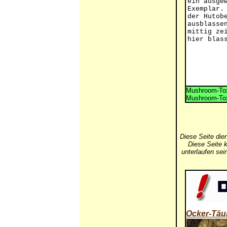
ein ausge
Exemplar.
der Hutob
ausblasse
mittig ze
hier blas
Mushroom-Tox
Mushroom-Tox
Diese Seite die
Diese Seite k
unterlaufen se
Ocker-Täu