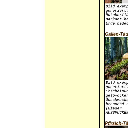
Bild exem
generiert
Hutoberfl
markant h
Erde bede
Gallen-Täu
Bild exem
generiert
Erscheinu
gelb-ocke
Geschmack
brennend 
(wieder
AUSSPUCKE
Pfirsich-T