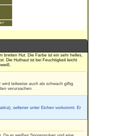
er
m breiten Hut. Die Farbe ist ein sehr helles,
ist. Die Huthaut ist bei Feuchtigkeit leicht
nweiß.
r wird teilweise auch als schwach giftig
den verursachen.
atica
), seltener unter Eichen vorkommt. Er
n). Da er weißes Sporenpulver und eine