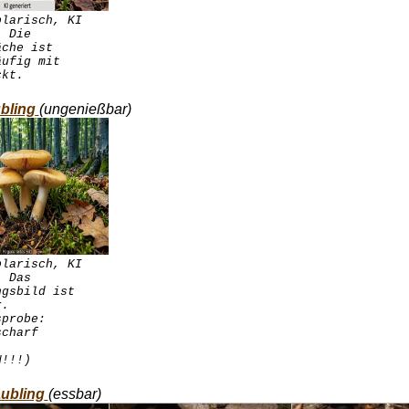
plarisch, KI
. Die
äche ist
äufig mit
ckt.
bling
(ungenießbar)
plarisch, KI
. Das
ngsbild ist
r.
sprobe:
scharf
N!!!)
äubling
(essbar)