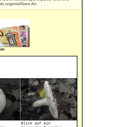
als ungenießbare Art.
gen
Blick auf ein