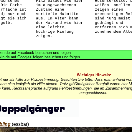
wachsenes
Pilz bildet wie hier
Hutunterseite. 
 Die Farbe
im ausgewachsenem
weißen Lamellen
erfläche ist
Zustand eine
zeigen einen
nd; nur noch
vertiefte Hutmitte
cremeartigen Re
igt sie sich
aus. Im Alter kann
sind jung meist
sgelb.
der Hutrand wie hier
gedrängt und
eine leichte,
entfernen sich 
höckrige Riefung
zunehmendem Alt
zeigen.
in.de auf Facebook besuchen und folgen
in.de auf Google+ folgen besuchen und folgen
Wichtiger Hinweis:
nt nur als Hilfe zur Pilzbestimmung. Beachten Sie bitte, dass man anhand von
ann also lediglich als Hilfe dienen. Trotz größtmöglicher Sorgfalt waren hi
in kann. Rechtsansprüche aufgrund Fehlbestimmungen, die im Zusammenhang 
ausgeschlossen.
bling
(essbar)