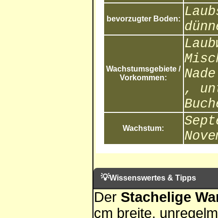
Laub
bevorzugter Boden:
dünn
Laub
Misc
Wachstumsgebiete /
Nade
Vorkommen:
, un
Buch
Sept
Wachstum:
Nove
💡
Wissenswertes & Tipps
Der
Stachelige Wa
cm breite, unregelm