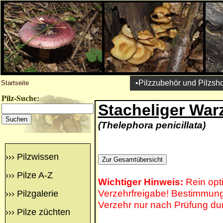
•Pilzzubehör und Pilzsh
Startseite
Pilz-Suche:
Stacheliger War
(Thelephora penicillata)
›››
Pilzwissen
›››
Pilze A-Z
Wichtiger Hinweis:
Rein opt
Verzehrfreigabe! Bestimmung 
›››
Pilzgalerie
Verzehr nur nach Prüfung du
›››
Pilze züchten