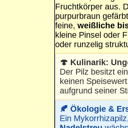
Fruchtkörper aus. D
purpurbraun gefärb
feine,
weißliche bi
kleine Pinsel oder 
oder runzelig struktu
🍄 Kulinarik: Un
Der Pilz besitzt e
keinen Speisewert. 
aufgrund seiner St
🍂 Ökologie & Er
Ein Mykorrhizapil
Nadelstreu
wächst