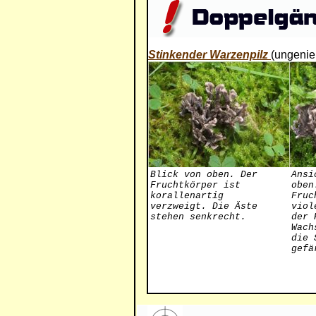
Stinkender Warzenpilz
(ungenie
Blick von oben. Der
Ansi
Fruchtkörper ist
oben
korallenartig
Fruc
verzweigt. Die Äste
viol
stehen senkrecht.
der 
Wach
die 
gefä