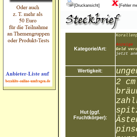
[Druckansicht]
[Fehler m
Korallen
Anzeige
Kategorie/Art:
Geld ver
jetzt an
unge
Wertigkeit:
2 cm
bräu
zahl
spit
Hut (ggf.
Fruchtkörper):
Äste
pins