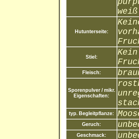
purp
weiß
Kein
vorh
Hutunterseite:
Fruc
Kein
Stiel:
Fruc
brau
Fleisch:
rost
Sporenpulver / mikr.
unre
Eigenschaften:
stac
Moos
typ. Begleitpflanze:
unbe
Geruch:
unbe
Geschmack: