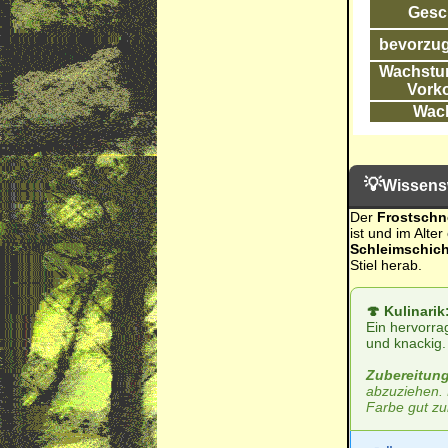
Gesc
bevorzug
Wachstum
Vork
Wac
💡
Wissens
Der
Frostschn
ist und im Alte
Schleimschich
Stiel herab.
🍄 Kulinari
Ein hervorra
und knackig.
Zubereitung
abzuziehen. 
Farbe gut zu