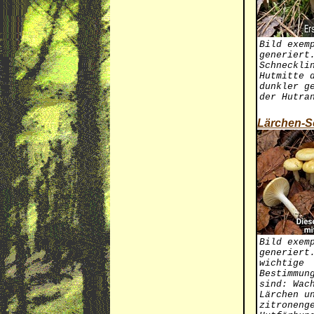
Bild exem
generiert
Schneckli
Hutmitte 
dunkler g
der Hutra
Lärchen-S
Bild exem
generiert
wichtige
Bestimmun
sind: Wac
Lärchen u
zitroneng