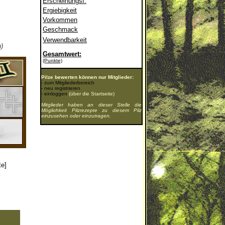
Erscheinungsf.
Ergiebigkeit
Vorkommen
Geschmack
Verwendbarkeit
)
Gesamtwert:
(Punkte)
Pilze bewerten können nur Mitglieder:
-
zum Mitgliederbereich
-
neu registrieren
-
einloggen
(über die Startseite)
Mitglieder haben an dieser Stelle die
Möglichkeit Pilzrezepte zu diesem Pilz
einzusehen oder einzutragen.
te]