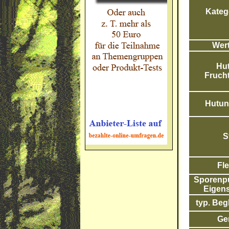
Katego
Wert
Hut
Frucht
Hutunt
S
Fle
Sporenpul
Eigens
typ. Begl
Ge