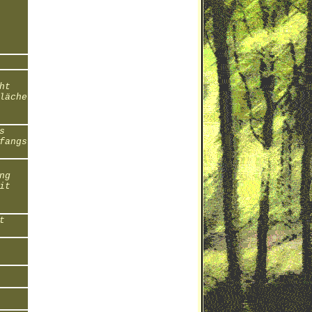
ht
läche
s
fangs
ng
it
t