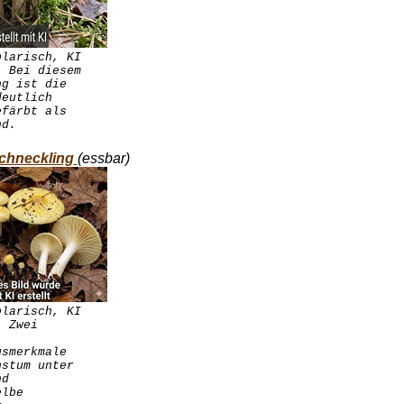
plarisch, KI
. Bei diesem
ng ist die
deutlich
efärbt als
nd.
chneckling
(essbar)
plarisch, KI
. Zwei
gsmerkmale
hstum unter
nd
elbe