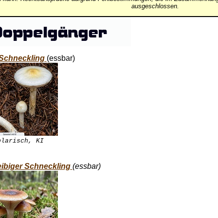
ausgeschlossen.
Schneckling
(essbar)
plarisch, KI
.
ibiger Schneckling
(essbar)