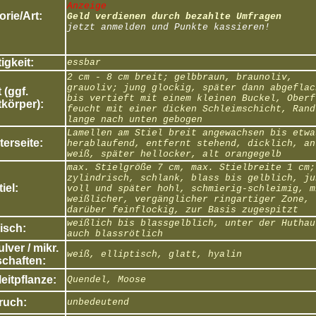
Anzeige
rie/Art:
Geld verdienen durch bezahlte Umfragen
jetzt anmelden und Punkte kassieren!
igkeit:
essbar
2 cm - 8 cm breit; gelbbraun, braunoliv,
grauoliv; jung glockig, später dann abgeflac
 (ggf.
bis vertieft mit einem kleinen Buckel, Oberf
körper):
feucht mit einer dicken Schleimschicht, Rand
lange nach unten gebogen
Lamellen am Stiel breit angewachsen bis etwa
erseite:
herablaufend, entfernt stehend, dicklich, an
weiß, später hellocker, alt orangegelb
max. Stielgröße 7 cm, max. Stielbreite 1 cm;
zylindrisch, schlank, blass bis gelblich, ju
tiel:
voll und später hohl, schmierig-schleimig, m
weißlicher, vergänglicher ringartiger Zone,
darüber feinflockig, zur Basis zugespitzt
weißlich bis blassgelblich, unter der Huthau
isch:
auch blassrötlich
ver / mikr.
weiß, elliptisch, glatt, hyalin
chaften:
eitpflanze:
Quendel, Moose
ruch:
unbedeutend