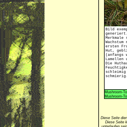
Bild exem
generiert
Merkmale 
Wachstum 
ersten Fr
Hut, gebl
(anfangs 
Lamellen 
Die Hutha
Feuchtigk
schleimig
schmierig
Mushroom-Tox
Mushroom-Tox
Diese Seite die
Diese Seite k
unterlaufen se