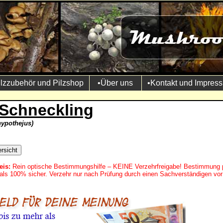
ilzzubehör und Pilzshop
•Über uns
•Kontakt und Impres
-Schneckling
ypothejus)
eis:
Rein optische Bestimmungshilfe – KEINE Verzehrfreigabe! Bestimmung 
mals 100% sicher. Verzehr nur nach Prüfung durch einen Sachverständigen vor