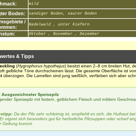
hmack:
mild
ter Boden:
sandiger Boden, saurer Boden
sgebiete /
Nadelwald , unter Kiefern
ommen:
hstum:
Oktober , November , Dezember
wertes & Tipps
eckling
(
Hygrophorus hypothejus
) besitzt einen 2–8 cm breiten Hut, d
r oft gelbliche Töne durchscheinen lässt. Die gesamte Oberfläche ist vo
t
überzogen. Die Lamellen sind jung weißlich, verfärben sich aber sch
k: Ausgezeichneter Speisepilz
gender Speisepilz mit festem, gelblichem Fleisch und mildem Geschma
stipp:
Da der Pilz sehr schleimig ist, empfiehlt es sich, die Huthaut be
Er eignet sich besonders gut für herbstliche Pilzsuppen oder scharf an
r Geltung kommt.