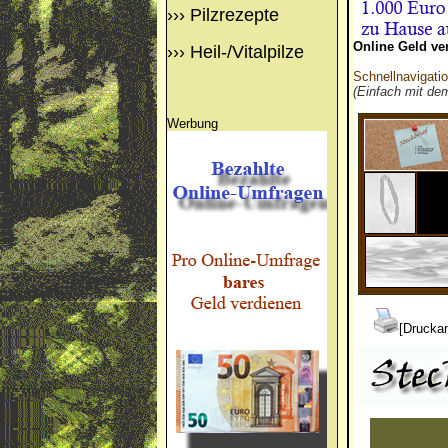
›››
Pilzrezepte
Online Geld ve
›››
Heil-/Vitalpilze
Schnellnavigati
(Einfach mit de
Werbung
[Druckan