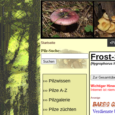
•P
Startseite
Pilz-Suche:
Frost
(Hygrophorus h
›››
Pilzwissen
Wichtiger Hinw
›››
Pilze A-Z
Internet ist nie
Anzeige
›››
Pilzgalerie
›››
Pilze züchten