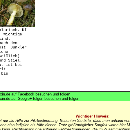
plarisch, KI
. Wichtige
sind:
nach dem
ost. Dunkler
iche
weißlich)
und Stiel.
ut ist bei
eit
 bis
.
in.de auf Facebook besuchen und folgen
in.de auf Google+ folgen besuchen und folgen
Wichtiger Hinweis:
nt nur als Hilfe zur Pilzbestimmung. Beachten Sie bitte, dass man anhand von
ann also lediglich als Hilfe dienen. Trotz größtmöglicher Sorgfalt waren hi
in kann. Rechtsansprüche aufgrund Fehlbestimmungen, die im Zusammenhang 