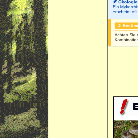
🍂 Ökologie
Ein Mykorrhi
erscheint of
🔬 Besti
Achten Sie 
Kombination