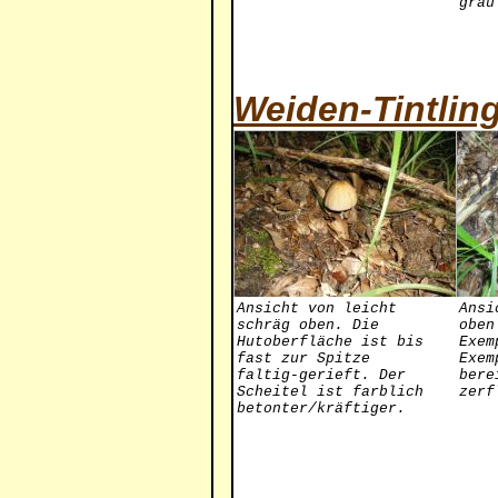
grau
Weiden-Tintlin
Ansicht von leicht
Ansi
schräg oben. Die
oben
Hutoberfläche ist bis
Exem
fast zur Spitze
Exem
faltig-gerieft. Der
bere
Scheitel ist farblich
zerf
betonter/kräftiger.