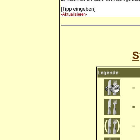
[Tipp eingeben]
-Aktualisieren-
S
Legende
=
=
=