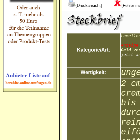
[Druckansicht]
[Fehler m
Lamelle
Anzeige
Kategorie/Art:
Geld ve
jetzt a
ung
Wertigkeit:
2 c
cre
bis
dur
rei
eif