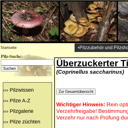
•Pilzzubehör und Pilzsh
Startseite
Pilz-Suche:
Überzuckerter Ti
(Coprinellus saccharinus)
›››
Pilzwissen
›››
Pilze A-Z
Wichtiger Hinweis:
Rein opt
Verzehrfreigabe! Bestimmung 
›››
Pilzgalerie
Verzehr nur nach Prüfung du
›››
Pilze züchten