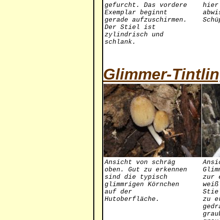
gefurcht. Das vordere
hier
Exemplar beginnt
abwi
gerade aufzuschirmen.
Schü
Der Stiel ist
zylindrisch und
schlank.
Glimmer-Tintli
Ansicht von schräg
Ansi
oben. Gut zu erkennen
Glim
sind die typisch
zur 
glimmrigen Körnchen
weiß
auf der
Stie
Hutoberfläche.
zu e
gedr
grau