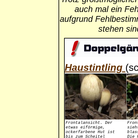
auch mal ein Feh
aufgrund Fehlbestim
stehen si
Haustintling
(s
Frontalansicht. Der
Fron
etwas eiförmige,
sieh
ockerfarbene Hut ist
blas
bis zum Scheitel
Die 