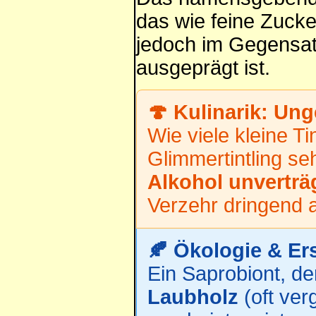
das wie feine Zucker
jedoch im Gegensatz
ausgeprägt ist.
🍄 Kulinarik: Ung
Wie viele kleine Ti
Glimmertintling seh
Alkohol unverträ
Verzehr dringend a
🍂 Ökologie & Er
Ein Saprobiont, d
Laubholz
(oft ver