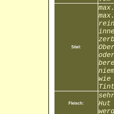
max
max
rei
inn
zer
Obe
Stiel:
ode
ber
nie
wie
Tin
seh
Hut
Fleisch:
wer