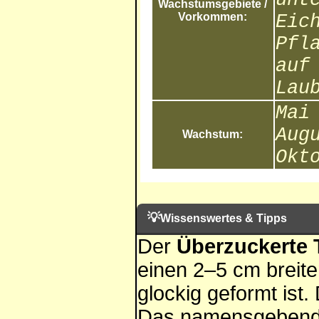
Wachstumsgebiete /
Vorkommen:
Eic
Pfl
auf
Lau
Mai
Aug
Wachstum:
Okt
💡
Wissenswertes & Tipps
Der
Überzuckerte T
einen 2–5 cm breite
glockig geformt ist.
Das namensgebende