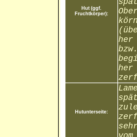
spä
Hut (ggf.
Obe
Fruchtkörper):
kör
(üb
her
bzw
beg
her
zer
Lam
spä
zul
Hutunterseite:
zer
seh
vom