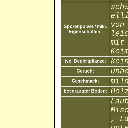
sch
ell
von
Sporenpulver / mikr.
Eigenschaften:
lei
mit
Kei
kei
typ. Begleitpflanze:
unb
Geruch:
mil
Geschmack:
Hol
bevorzugter Boden:
Lau
Mis
, L
unt