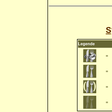
S
Legende
=
=
=
=