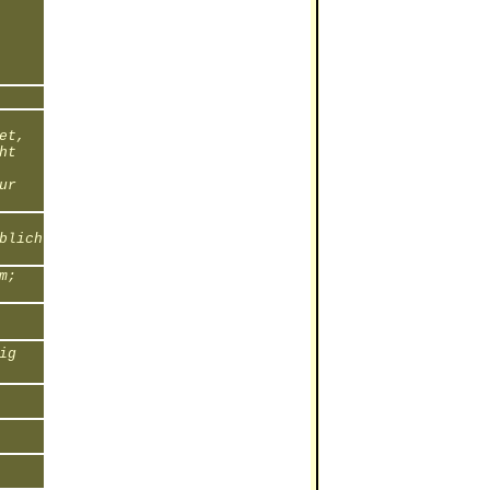
et,
ht
ur
blich
m;
ig