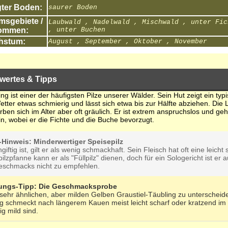
ter Boden:
saurer Boden
sgebiete /
Laubwald , Nadelwald , Mischwald , unter Fic
ommen:
, unter Buchen
hstum:
August , September , Oktober , November
wertes & Tipps
ng ist einer der häufigsten Pilze unserer Wälder. Sein Hut zeigt ein typ
tter etwas schmierig und lässt sich etwa bis zur Hälfte abziehen. Die L
ärben sich im Alter aber oft gräulich. Er ist extrem anspruchslos und g
, wobei er die Fichte und die Buche bevorzugt.
k-Hinweis: Minderwertiger Speisepilz
iftig ist, gilt er als wenig schmackhaft. Sein Fleisch hat oft eine leic
ilzpfanne kann er als "Füllpilz" dienen, doch für ein Sologericht ist er
eschmacks nicht zu empfehlen.
ungs-Tipp: Die Geschmacksprobe
ehr ähnlichen, aber milden Gelben Graustiel-Täubling zu unterscheide
g schmeckt nach längerem Kauen meist leicht scharf oder kratzend im
ig mild sind.