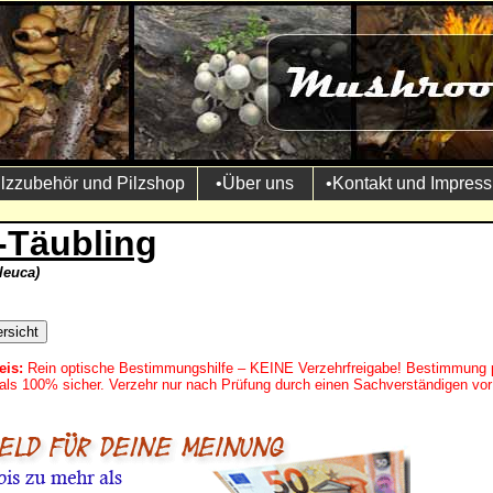
ilzzubehör und Pilzshop
•Über uns
•Kontakt und Impres
-Täubling
leuca)
eis:
Rein optische Bestimmungshilfe – KEINE Verzehrfreigabe! Bestimmung 
mals 100% sicher. Verzehr nur nach Prüfung durch einen Sachverständigen vor