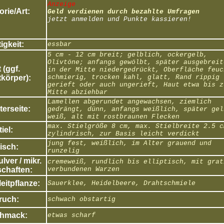
Anzeige
rie/Art:
Geld verdienen durch bezahlte Umfragen
jetzt anmelden und Punkte kassieren!
igkeit:
essbar
5 cm - 12 cm breit; gelblich, ockergelb,
Olivtöne; anfangs gewölbt, später ausgebreit
 (ggf.
in der Mitte niedergedrückt, Oberfläche feuc
körper):
schmierig, trocken kahl, glatt, Rand rippig
gerieft oder auch ungerieft, Haut etwa bis z
Mitte abziehbar
Lamellen abgerundet angewachsen, ziemlich
erseite:
gedrängt, dünn, anfangs weißlich, später gel
weiß, alt mit rostbraunen Flecken
max. Stielgröße 8 cm, max. Stielbreite 2.5 c
tiel:
zylindrisch, zur Basis leicht verdickt
jung fest, weißlich, im Alter grauend und
isch:
runzelig
ver / mikr.
cremeweiß, rundlich bis elliptisch, mit grat
chaften:
verbundenen Warzen
eitpflanze:
Sauerklee, Heidelbeere, Drahtschmiele
ruch:
schwach obstartig
hmack:
etwas scharf