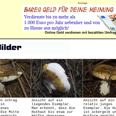
Anzeige
Online Geld verdienen mit bezahlten Umfra
on schräg
Ansicht auf ein
Ansicht auf ein
ein
liegendes Exemplar.
relativ junges
senes
Man erkennt, dass die
Exemplar. Die H
 Die Mitte
Huthaut bis etwa zur
ist ockergelb u
rgedrückt
Hälfte abgezogen
Hutform gewölbt