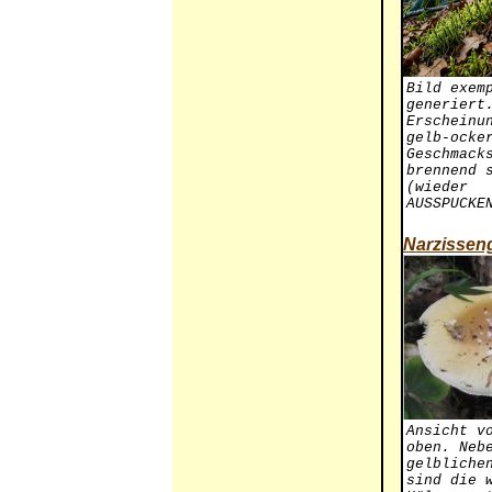
Bild exem
generiert
Erscheinu
gelb-ocke
Geschmack
brennend 
(wieder
AUSSPUCKE
Narzisseng
Ansicht v
oben. Neb
gelbliche
sind die 