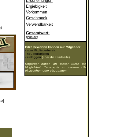
Erscheinungsf.
Ergiebigkeit
Vorkommen
Geschmack
Verwendbarkeit
)
Gesamtwert:
(Punkte)
Pilze bewerten können nur Mitglieder:
-
zum Mitgliederbereich
-
neu registrieren
-
einloggen
(über die Startseite)
Mitglieder haben an dieser Stelle die
Möglichkeit Pilzrezepte zu diesem Pilz
einzusehen oder einzutragen.
te]