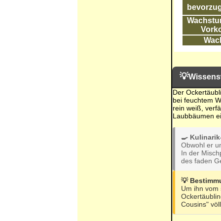
bevorzug
Wachstum
Vork
Wac
💡
Wissens
Der Ockertäubli
bei feuchtem We
rein weiß, verf
Laubbäumen ein
🍳 Kulinari
Obwohl er ung
In der Mischp
des faden G
💡 Bestimm
Um ihn vom s
Ockertäublin
Cousins" völl