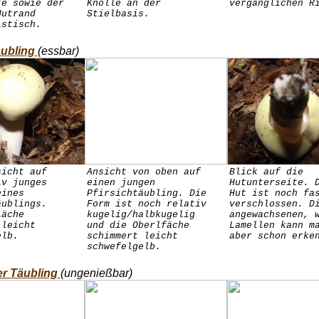
te sowie der
Knolle an der
vergänglichen R
Hutrand
Stielbasis.
istisch.
äubling
(essbar)
sicht auf
Ansicht von oben auf
Blick auf die
iv junges
einen jungen
Hutunterseite. 
eines
Pfirsichtäubling. Die
Hut ist noch fa
äublings.
Form ist noch relativ
verschlossen. D
läche
kugelig/halbkugelig
angewachsenen, 
 leicht
und die Oberlfäche
Lamellen kann m
elb.
schimmert leicht
aber schon erke
schwefelgelb.
r Täubling
(ungenießbar)