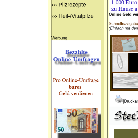
›››
Pilzrezepte
Online Geld ve
›››
Heil-/Vitalpilze
Schnellnavigati
(Einfach mit de
Werbung
[Druckan