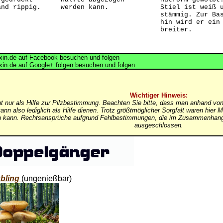
and rippig.
werden kann.
Stiel ist weiß 
stämmig. Zur Ba
hin wird er ein
breiter.
in.de auf Facebook besuchen und folgen
in.de auf Google+ folgen besuchen und folgen
Wichtiger Hinweis:
nt nur als Hilfe zur Pilzbestimmung. Beachten Sie bitte, dass man anhand von
ann also lediglich als Hilfe dienen. Trotz größtmöglicher Sorgfalt waren hi
in kann. Rechtsansprüche aufgrund Fehlbestimmungen, die im Zusammenhang 
ausgeschlossen.
bling
(ungenießbar)