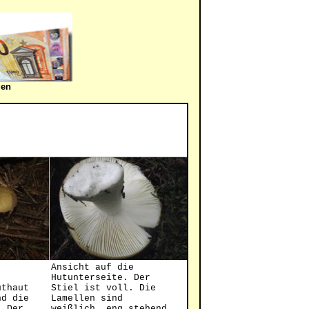
gen
Ansicht auf die
Hutunterseite. Der
uthaut
Stiel ist voll. Die
nd die
Lamellen sind
. Der
weißlich, eng stehend