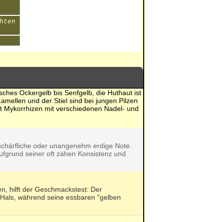
hten
isches Ockergelb bis Senfgelb, die Huthaut ist
amellen und der Stiel sind bei jungen Pilzen
eht Mykorrhizen mit verschiedenen Nadel- und
ht schärfliche oder unangenehm erdige Note.
 aufgrund seiner oft zähen Konsistenz und
n, hilft der Geschmackstest: Der
 Hals, während seine essbaren "gelben