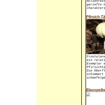
Hülsenres
geriefte 
charakter
Pfirsich-T
Frontalan
ein relat
Exemplar 
Pfirsicht
Die Oberf
schimmert
schwefelg
Blassgelbe