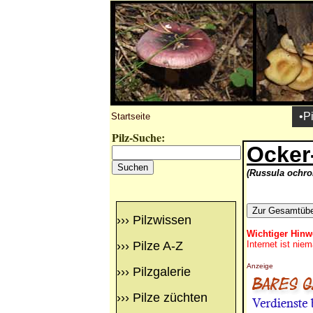
•P
Startseite
Pilz-Suche:
Ocker
(Russula ochro
›››
Pilzwissen
Wichtiger Hinw
›››
Pilze A-Z
Internet ist nie
Anzeige
›››
Pilzgalerie
›››
Pilze züchten