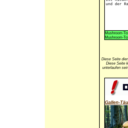
und der R
Mushroom-Tox
Mushroom-Tox
Diese Seite die
Diese Seite k
unterlaufen se
Gallen-Täu