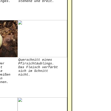
inges.
stehend und breit.
Querschnitt eines
Der
Pfirsichtäublings.
st
Das Fleisch verfärbt
ie
sich im Schnitt
weißen
nicht.
an
nnen.