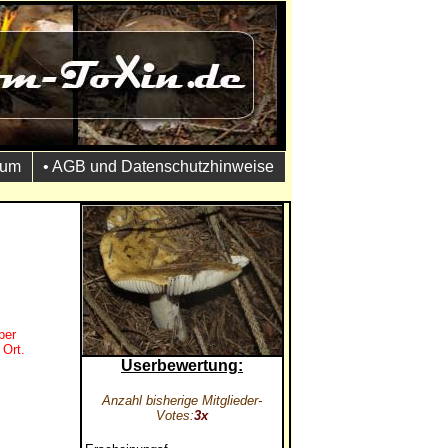
sum
• AGB und Datenschutzhinweise
per
 Ort.
Userbewertung:
Anzahl bisherige Mitglieder-
Votes:
3x