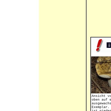
Ansicht v
oben auf 
ausgewach
Exemplar.
ist niede