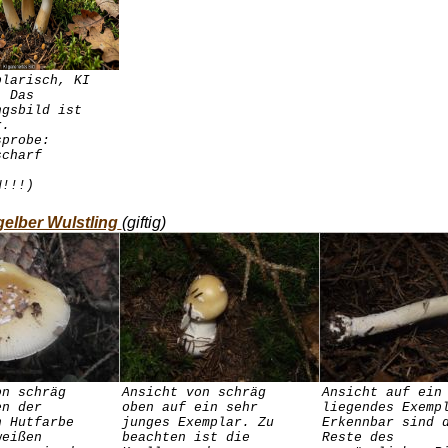
plarisch, KI
. Das
ngsbild ist
r.
sprobe:
scharf
N!!!)
elber Wulstling
(giftig)
on schräg
Ansicht von schräg
Ansicht auf ein
en der
oben auf ein sehr
liegendes Exemp
n Hutfarbe
junges Exemplar. Zu
Erkennbar sind 
weißen
beachten ist die
Reste des