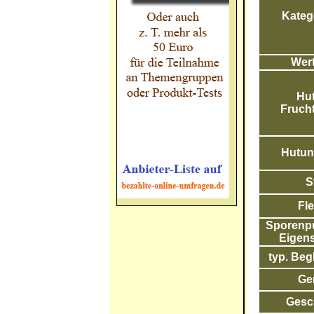
Katego
Wert
Hut
Frucht
Hutunt
S
Fle
Sporenpul
Eigens
typ. Begl
Ge
Gesc