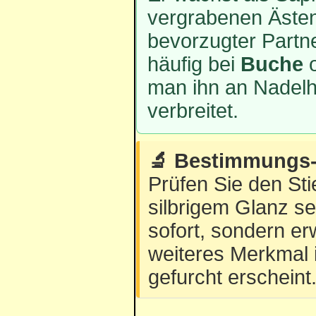
vergrabenen Äste
bevorzugter Partne
häufig bei
Buche
man ihn an Nadelho
verbreitet.
🔬 Bestimmungs-T
Prüfen Sie den Sti
silbrigem Glanz se
sofort, sondern erw
weiteres Merkmal is
gefurcht erscheint