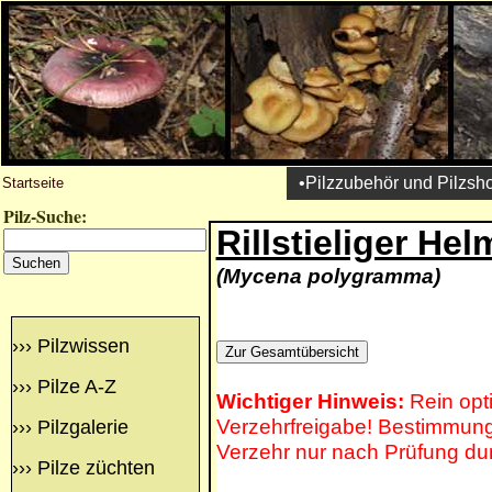
•Pilzzubehör und Pilzsh
Startseite
Pilz-Suche:
Rillstieliger Hel
(Mycena polygramma)
›››
Pilzwissen
›››
Pilze A-Z
Wichtiger Hinweis:
Rein opt
Verzehrfreigabe! Bestimmung 
›››
Pilzgalerie
Verzehr nur nach Prüfung du
›››
Pilze züchten