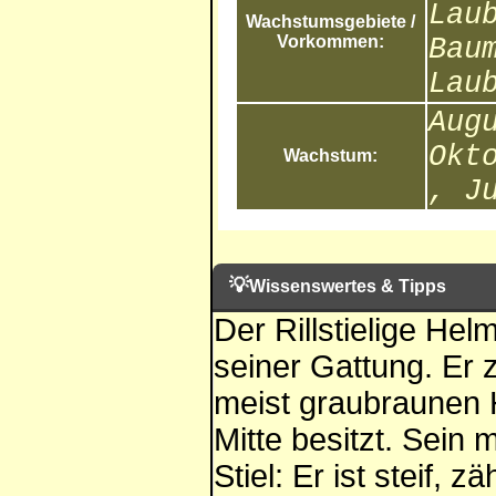
Lau
Wachstumsgebiete /
Vorkommen:
Bau
Lau
Aug
Okt
Wachstum:
, J
💡
Wissenswertes & Tipps
Der Rillstielige Hel
seiner Gattung. Er 
meist graubraunen H
Mitte besitzt. Sein
Stiel: Er ist steif,