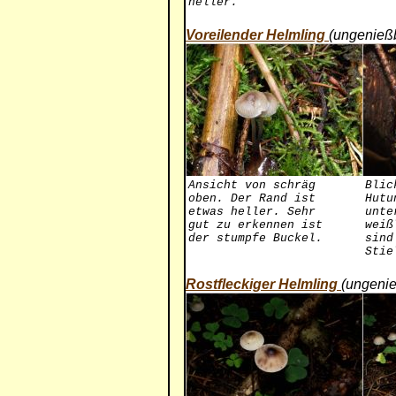
heller.
Voreilender Helmling
(ungenieß
Ansicht von schräg
Blic
oben. Der Rand ist
Hutu
etwas heller. Sehr
unte
gut zu erkennen ist
weiß
der stumpfe Buckel.
sind
Stie
Rostfleckiger Helmling
(ungeni