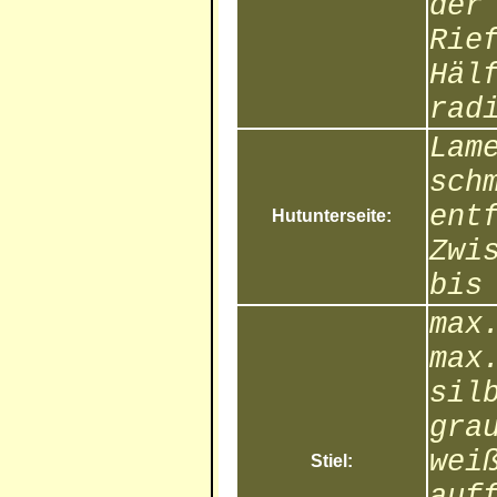
der
Rie
Häl
rad
Lam
sch
ent
Hutunterseite:
Zwi
bis
max
max
sil
gra
wei
Stiel:
auf