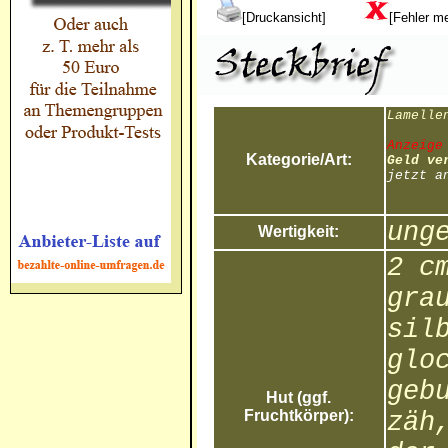
[Druckansicht]
[Fehler m
Lamelle
Anzeige
Kategorie/Art:
Geld ve
jetzt a
ung
Wertigkeit:
2 c
gra
sil
glo
geb
Hut (ggf.
Fruchtkörper):
zäh