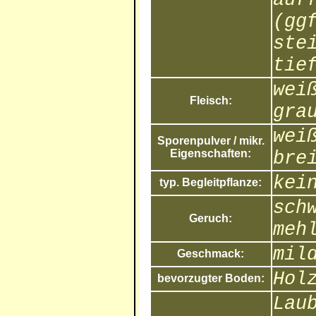
(gg
ste
tie
wei
Fleisch:
gra
wei
Sporenpulver / mikr.
Eigenschaften:
bre
kei
typ. Begleitpflanze:
sch
Geruch:
meh
mil
Geschmack:
Hol
bevorzugter Boden:
Lau