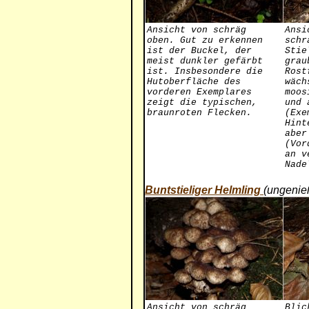
Ansicht von schräg
Ansi
oben. Gut zu erkennen
schr
ist der Buckel, der
Stie
meist dunkler gefärbt
grau
ist. Insbesondere die
Rost
Hutoberfläche des
wäch
vorderen Exemplares
moos
zeigt die typischen,
und 
braunroten Flecken.
(Exe
Hint
aber
(Vor
an v
Nade
Buntstieliger Helmling
(ungenie
Ansicht von schräg
Blic