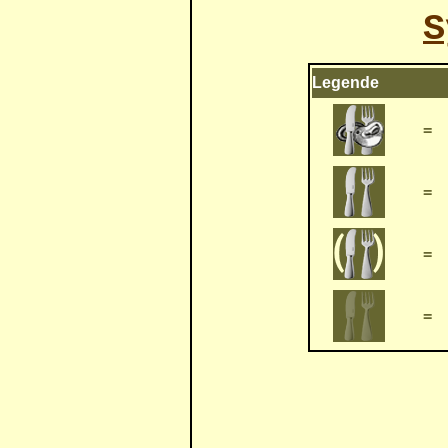
S
Legende
=
=
=
=