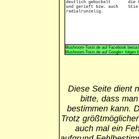
deutlich gebuckelt
die 
und gerieft bzw. auch
Stie
radialrunzelig.
Mushroom-Toxin.de auf Facebook besuch
Mushroom-Toxin.de auf Google+ folgen 
Diese Seite dient 
bitte, dass man
bestimmen kann. Die
Trotz größtmögliche
auch mal ein Feh
aufgrund Fehlbestim