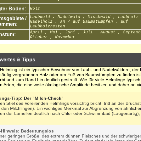
ter Boden:
Holz
Laubwald , Nadelwald , Mischwald , Laubholz 
sgebiete /
Nadelholz , an / auf Baumstümpfen , auf
ommen:
Laubholzresten
April , Mai , Juni , Juli , August , Septemb
hstum:
Oktober , November
wertes & Tipps
 Helmling ist ein typischer Bewohner von Laub- und Nadelwäldern, der
ufig vergrabenen Holz oder am Fuß von Baumstümpfen zu finden ist. Se
bt und zum Rand hin deutlich gestreift. Wie für viele Helmlinge typisch
en Arten, die eine weite ökologische Amplitude besitzen und daher an
ungs-Tipp: Der "Milch-Check"
Stiel des Voreilenden Helmlings vorsichtig bricht, tritt an der Bruchste
i den Milchlingen). Ein wichtiges Merkmal zur Abgrenzung von ähnlichen
en der Lamellen deutlich nach Chlor oder Schwimmbad (Laugenartig), ä
k-Hinweis: Bedeutungslos
ner geringen Größe, des extrem dünnen Fleisches und der schwierigen