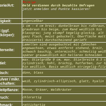
Anzeige
rie/Art:
Geld verdienen durch bezahlte Umfragen
jetzt anmelden und Punkte kassieren!
igkeit:
ungenießbar
1 cm - 4 cm breit; dunkelbraun bis rußbraun,
graubraun bis beige, zum Rand weißlich bis
 (ggf.
blassgrau; jung stumpf kegelig-glockig, alt 
körper):
ganz flach, meist gebuckelt, Oberfläche matt
dreiviertel durchscheinend gerieft
Lamellen sind ausgebuchtet mit Zähnchen
angewachsen, etwas entfernt stehend, breit,
erseite:
schwach bauchig, untermischt, schmutzig weiß
später grauweißlich mit helleren Schneiden
max. Stielgröße 9 cm, max. Stielbreite 0.3 c
tiel:
zylindrisch, hohl, brüchig, hutfarben, zur S
hin weißlich, Basis weißlich striegelig-filz
isch:
dünn, blass
ver / mikr.
weiß, zylindrisch-elliptisch, glatt, hyalin
chaften:
eitpflanze:
Moose, Gräser, Waldkräuter
ruch:
chlorartig
hmack:
rettichartig