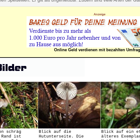
nen Speisewert. Er gilt als ungenießbar. Zudem sind viele Arten der Ga
Anzeige
Online Geld verdienen mit bezahlten Umfra
on schräg
Blick auf die
Blick auf ein e
 Rand ist
Hutunterseite. Die
älteres Exempla