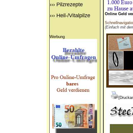
›››
Pilzrezepte
Online Geld ve
›››
Heil-/Vitalpilze
Schnellnavigati
(Einfach mit de
Werbung
[Druckan