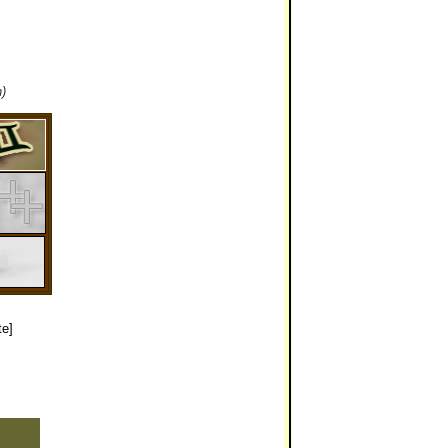
)
te]