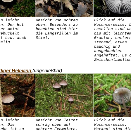
on leicht
Ansicht von schräg
Blick auf die
en. Der Hut
oben. Besonders zu
Hutunterseite. 
ier meist
beachten sind hier
Lamellen sind w
gebuckelt
die Längsrillen im
bis mit leichte
ft bzw. auch
Stiel.
Grauton, entfer
zelig.
stehend, etwas
bauchig und
ausgebuchtet
angeheftet. Es 
Zwischenlamelle
diger Helmling
(ungenießbar)
on leicht
Ansicht von leicht
Blick auf die
en. Die
schräg oben auf
Hutunterseite.
äche ist zu
mehrere Exemplare.
Markant sind di