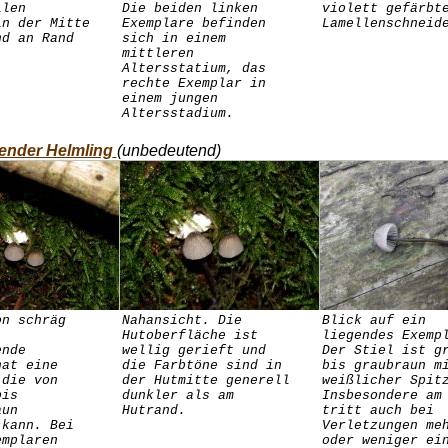
ilen
Die beiden linken
violett gefärbt
in der Mitte
Exemplare befinden
Lamellenschneid
nd an Rand
sich in einem
mittleren
Altersstatium, das
rechte Exemplar in
einem jungen
Altersstadium.
ender Helmling
(unbedeutend)
on schräg
Nahansicht. Die
Blick auf ein
Hutoberfläche ist
liegendes Exemp
ende
wellig gerieft und
Der Stiel ist g
hat eine
die Farbtöne sind in
bis graubraun m
 die von
der Hutmitte generell
weißlicher Spit
bis
dunkler als am
Insbesondere am
aun
Hutrand.
tritt auch bei
 kann. Bei
Verletzungen me
emplaren
oder weniger ei