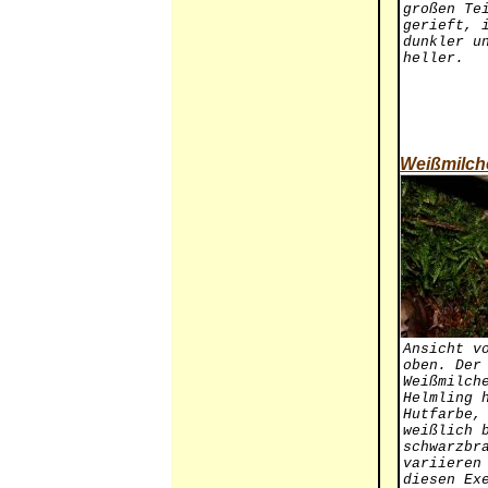
großen Te
gerieft, 
dunkler u
heller.
Weißmilch
Ansicht v
oben. Der
Weißmilch
Helmling 
Hutfarbe,
weißlich 
schwarzbr
variieren
diesen Ex