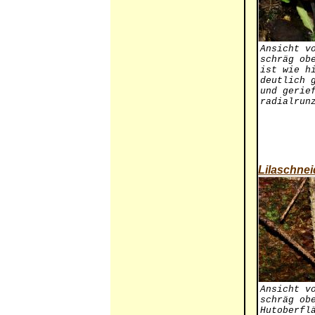
Ansicht v
schräg ob
ist wie h
deutlich 
und gerie
radialrun
Lilaschnei
Ansicht v
schräg ob
Hutoberfl