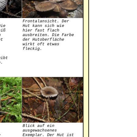
Frontalansicht. Der
Die
Hut kann sich wie
eiß
hier fast flach
m
ausbreiten. Die Farbe
nt
der Hutoberfläche
wirkt oft etwas
fleckig.
gibt
n.
Blick auf ein
ausgewachsenes
e
Exemplar. Der Hut ist