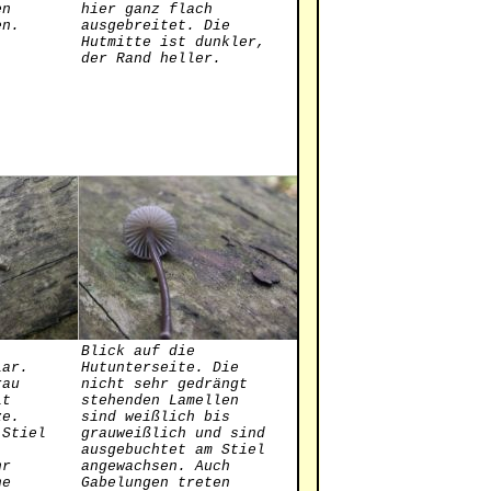
en
hier ganz flach
en.
ausgebreitet. Die
Hutmitte ist dunkler,
der Rand heller.
Blick auf die
lar.
Hutunterseite. Die
rau
nicht sehr gedrängt
it
stehenden Lamellen
ze.
sind weißlich bis
 Stiel
grauweißlich und sind
ausgebuchtet am Stiel
hr
angewachsen. Auch
ne
Gabelungen treten