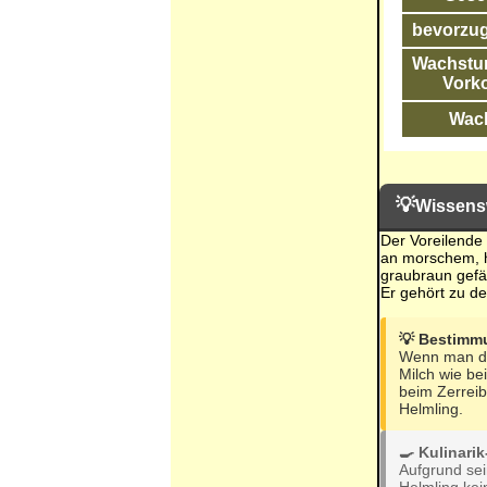
bevorzug
Wachstum
Vork
Wac
💡
Wissens
Der Voreilende
an morschem, hä
graubraun gefär
Er gehört zu d
💡 Bestimm
Wenn man den 
Milch wie be
beim Zerreib
Helmling.
🍳 Kulinari
Aufgrund sei