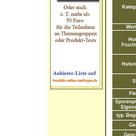
Katego
Wert
Hut
Frucht
Hutunt
S
Fle
Sporenpul
Eigens
typ. Begl
Ge
Gesc