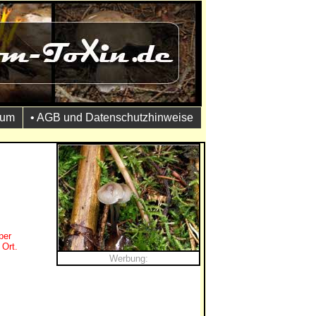
sum
• AGB und Datenschutzhinweise
per
 Ort.
Werbung: