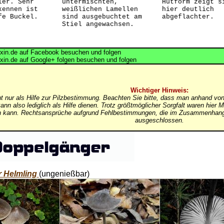
ler. Sehr
untermischten,
Hutform zeigt s
kennen ist
weißlichen Lamellen
hier deutlich
fe Buckel.
sind ausgebuchtet am
abgeflachter.
Stiel angewachsen.
in.de auf Facebook besuchen und folgen
in.de auf Google+ folgen besuchen und folgen
Wichtiger Hinweis:
nt nur als Hilfe zur Pilzbestimmung. Beachten Sie bitte, dass man anhand von
ann also lediglich als Hilfe dienen. Trotz größtmöglicher Sorgfalt waren hi
in kann. Rechtsansprüche aufgrund Fehlbestimmungen, die im Zusammenhang 
ausgeschlossen.
er Helmling
(ungenießbar)