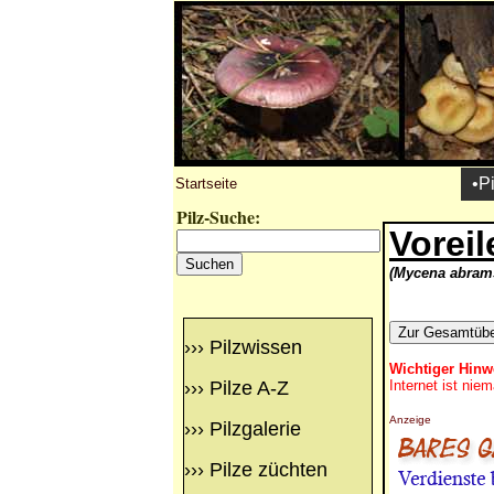
•P
Startseite
Pilz-Suche:
Vorei
(Mycena abrams
›››
Pilzwissen
Wichtiger Hinw
›››
Pilze A-Z
Internet ist nie
Anzeige
›››
Pilzgalerie
›››
Pilze züchten