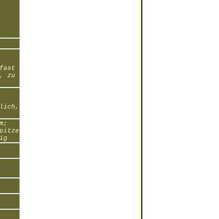
fast
, zu
lich,
m;
pitze
ig