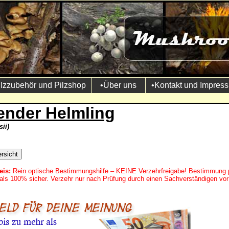
ilzzubehör und Pilzshop
•Über uns
•Kontakt und Impres
lender Helmling
ii)
eis:
Rein optische Bestimmungshilfe – KEINE Verzehrfreigabe! Bestimmung 
mals 100% sicher. Verzehr nur nach Prüfung durch einen Sachverständigen vor