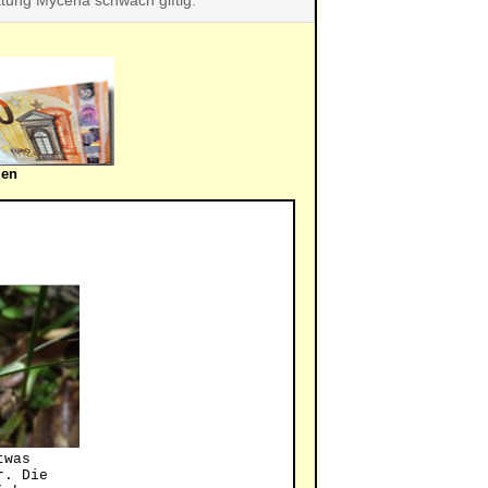
ttung Mycena schwach giftig.
gen
twas
r. Die