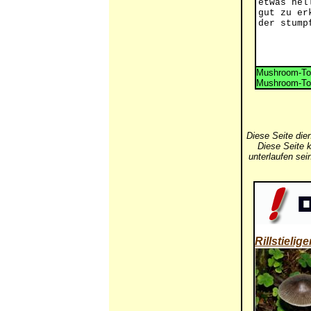
etwas hel
gut zu er
der stump
Mushroom-Tox
Mushroom-Tox
Diese Seite die
Diese Seite k
unterlaufen se
Rillstielig