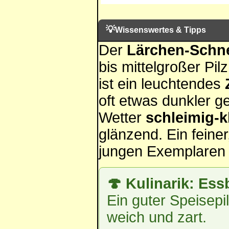
💡
Wissenswertes & Tipps
Der
Lärchen-Schn
bis mittelgroßer Pi
ist ein leuchtendes
oft etwas dunkler ge
Wetter
schleimig-k
glänzend. Ein feine
jungen Exemplaren o
🍄 Kulinarik: Ess
Ein guter Speisepi
weich und zart.