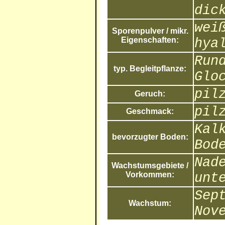
dic
wei
Sporenpulver / mikr.
Eigenschaften:
hya
Run
typ. Begleitpflanze:
Glo
pil
Geruch:
pil
Geschmack:
Kal
bevorzugter Boden:
Bod
Nad
Wachstumsgebiete /
Vorkommen:
unt
Sep
Wachstum:
Nov