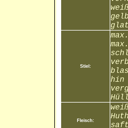
wei
gel
gla
max
max
sch
ver
Stiel:
bla
hin
ver
Hül
wei
Hut
Fleisch:
saf