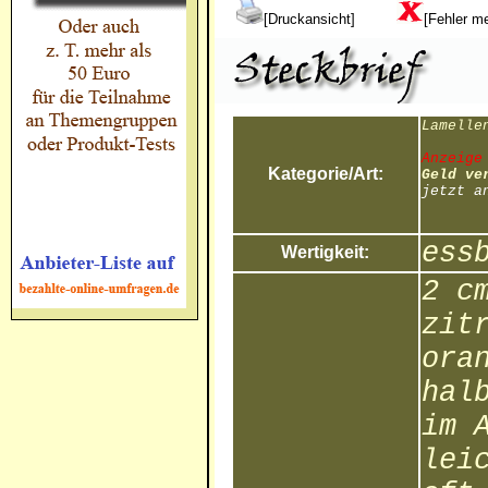
[Druckansicht]
[Fehler m
Lamelle
Anzeige
Kategorie/Art:
Geld ve
jetzt a
ess
Wertigkeit:
2 c
zit
ora
hal
im 
lei