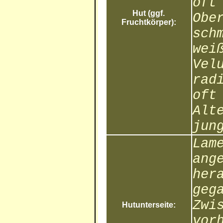
oft
Hut (ggf.
Obe
Fruchtkörper):
sch
wei
Vel
rad
oft
Alt
jun
Lam
ang
her
geg
Zwi
Hutunterseite:
vor