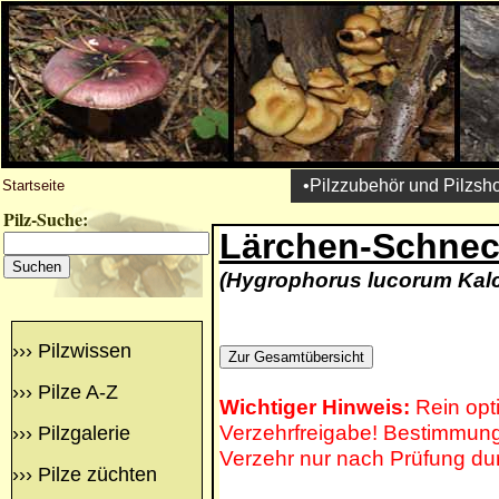
•Pilzzubehör und Pilzsh
Startseite
Pilz-Suche:
Lärchen-Schnec
(Hygrophorus lucorum Kalc
›››
Pilzwissen
›››
Pilze A-Z
Wichtiger Hinweis:
Rein opt
Verzehrfreigabe! Bestimmung 
›››
Pilzgalerie
Verzehr nur nach Prüfung du
›››
Pilze züchten