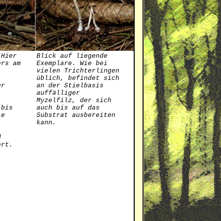
 Hier
Blick auf liegende
ers am
Exemplare. Wie bei
vielen Trichterlingen
üblich, befindet sich
er
an der Stielbasis
auffälliger
Myzelfilz, der sich
 bis
auch bis auf das
le
Substrat ausbereiten
kann.
d
ert.