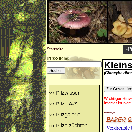
•P
Startseite
Pilz-Suche:
Kleins
(Clitocybe dito
›››
Pilzwissen
Wichtiger Hinw
›››
Pilze A-Z
Internet ist nie
Anzeige
›››
Pilzgalerie
›››
Pilze züchten