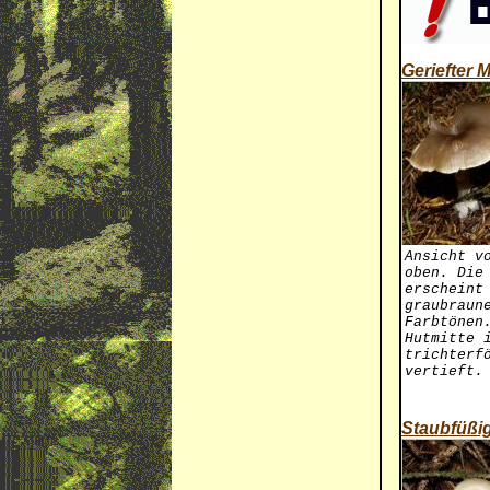
Geriefter M
Ansicht v
oben. Die
erscheint
graubraun
Farbtönen
Hutmitte 
trichterf
vertieft.
Staubfüßig