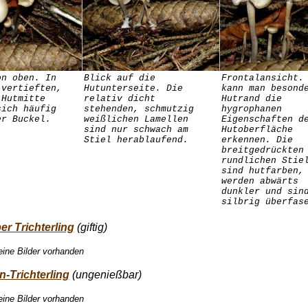
on oben. In
Blick auf die
Frontalansicht.
 vertieften,
Hutunterseite. Die
kann man besond
 Hutmitte
relativ dicht
Hutrand die
sich häufig
stehenden, schmutzig
hygrophanen
er Buckel.
weißlichen Lamellen
Eigenschaften d
sind nur schwach am
Hutoberfläche
Stiel herablaufend.
erkennen. Die
breitgedrückten
rundlichen Stie
sind hutfarben,
werden abwärts
dunkler und sin
silbrig überfas
er Trichterling
(giftig)
eine Bilder vorhanden
-Trichterling
(ungenießbar)
eine Bilder vorhanden