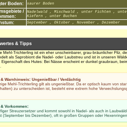
ter Boden:
saurer Boden
sgebiete /
Nadelwald , Mischwald , unter Fichten , unte
ommen:
Kiefern , unter Buchen
hstum:
September , Oktober , November , Dezember
wertes & Tipps
e Mehl-Trichterling ist ein eher unscheinbarer, grau-bräunlicher Pilz, 
siedelt als Saprobiont die Nadel- oder Laubstreu und ist in unseren Wälde
Eigenschaft des Hutes: Bei Nässe erscheint er dunkel graubraun, beim 
.
t & Warnhinweis: Ungenießbar / Verdächtig
ige Mehl-Trichterling gilt als ungenießbar. Da er optisch kaum von stark
halten) zu unterscheiden ist, besteht eine extrem hohe Verwechslungsge
e & Vorkommen:
äufiger Streuzersetzer und kommt sowohl in Nadel- als auch in Laubwäld
t (September bis Dezember), oft in großen Gruppen oder Hexenringen