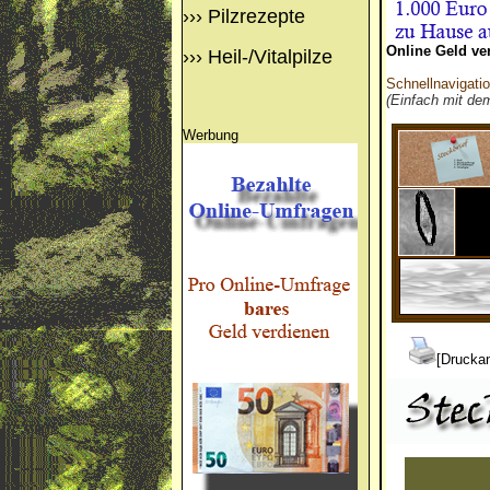
›››
Pilzrezepte
Online Geld ve
›››
Heil-/Vitalpilze
Schnellnavigati
(Einfach mit de
Werbung
[Druckan