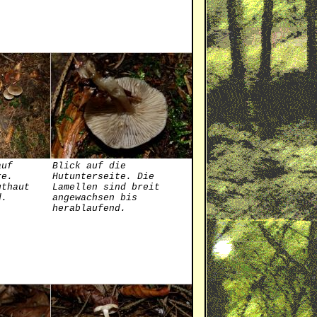
auf
Blick auf die
re.
Hutunterseite. Die
uthaut
Lamellen sind breit
d.
angewachsen bis
herablaufend.