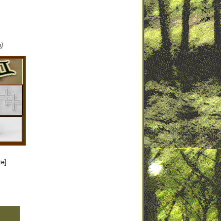
)
te]