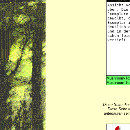
Ansicht v
oben. Die
Exemplare
gewölbt, 
Exemplar 
deutlich 
und in de
schon lei
vertieft.
Mushroom-Tox
Mushroom-Tox
Diese Seite die
Diese Seite k
unterlaufen se