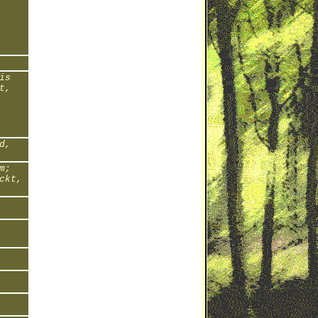
is
t,
d,
m;
ckt,