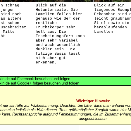
on schräg
Blick auf die
Blick auf ein
 jungen
Hutunterseite. Die
liegendes Exemp
 sind noch
Lamellen fallen hier
Erkennbar sind 
das ältere
genauso wie der der
leicht graubräu
ist schon
restliche
Stiel sowie die
ausgebreitet
Fruchtkörper sehr
herablaufenden
r Mitte
hell aus. Die
Lamellen.
cht
Erscheinungsform kann
aber sehr variabel
und auch wesentlich
dunkler sein. Die
filzige Basis lässt
sich aber gut
erkennen.
in.de auf Facebook besuchen und folgen
in.de auf Google+ folgen besuchen und folgen
Wichtiger Hinweis:
nt nur als Hilfe zur Pilzbestimmung. Beachten Sie bitte, dass man anhand von
ann also lediglich als Hilfe dienen. Trotz größtmöglicher Sorgfalt waren hi
in kann. Rechtsansprüche aufgrund Fehlbestimmungen, die im Zusammenhang 
ausgeschlossen.