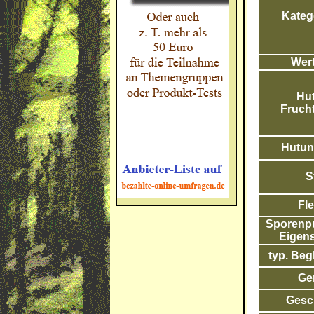
Katego
Wert
Hut
Frucht
Hutunt
S
Fle
Sporenpul
Eigens
typ. Begl
Ge
Gesc