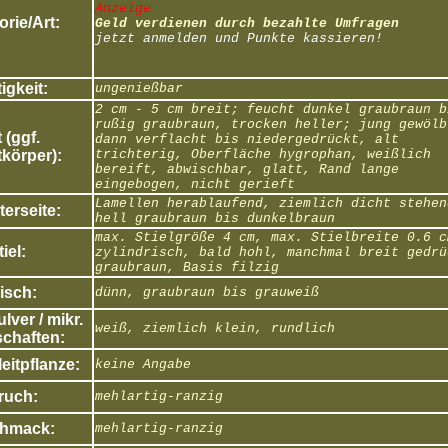
Anzeige
rie/Art:
Geld verdienen durch bezahlte Umfragen
jetzt anmelden und Punkte kassieren!
igkeit:
ungenießbar
2 cm - 5 cm breit; feucht dunkel graubraun b
rußig graubraun, trocken heller; jung gewölb
 (ggf.
dann verflacht bis niedergedrückt, alt
körper):
trichterig, Oberfläche hygrophan, weißlich
bereift, abwischbar, glatt, Rand lange
eingebogen, nicht gerieft
Lamellen herablaufend, ziemlich dicht stehen
erseite:
hell graubraun bis dunkelbraun
max. Stielgröße 4 cm, max. Stielbreite 0.6 c
tiel:
zylindrisch, bald hohl, manchmal breit gedrü
graubraun, Basis filzig
isch:
dünn, graubraun bis grauweiß
ver / mikr.
weiß, ziemlich klein, rundlich
chaften:
eitpflanze:
keine Angabe
ruch:
mehlartig-ranzig
hmack:
mehlartig-ranzig