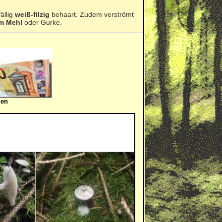
ällig
weiß-filzig
behaart. Zudem verströmt
m Mehl
oder Gurke.
gen