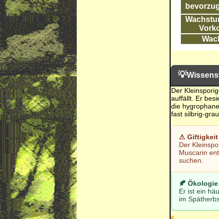
bevorzug
Wachstum
Vork
Wac
💡
Wissens
Der Kleinsporig
auffällt. Er be
die hygrophane 
fast silbrig-grau
⚠ Giftigkei
Der Kleinspor
Muscarin ent
suchen.
🍂 Ökologi
Er ist ein h
im Spätherbs