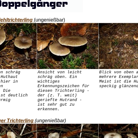
ehltrichterling
(ungenießbar)
on schräg
Ansicht von leicht
Blick von oben 
 Huthaut
schräg oben. Ein
mehrere Exempla
 hier in
wichtiges
Meist ist die H
en
Erkennungszeichen für
speckig glänzen
. Die
diesen Trichterling -
ist deutlich
der (z. T. weit)
örmig
geriefte Hutrand -
ist sehr gut zu
erkennen.
er Trichterling
(ungenießbar)