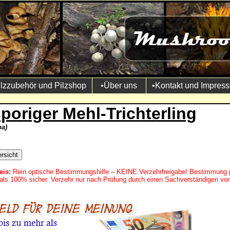
ilzzubehör und Pilzshop
•Über uns
•Kontakt und Impres
poriger Mehl-Trichterling
pa)
eis:
Rein optische Bestimmungshilfe – KEINE Verzehrfreigabe! Bestimmung 
mals 100% sicher. Verzehr nur nach Prüfung durch einen Sachverständigen vor