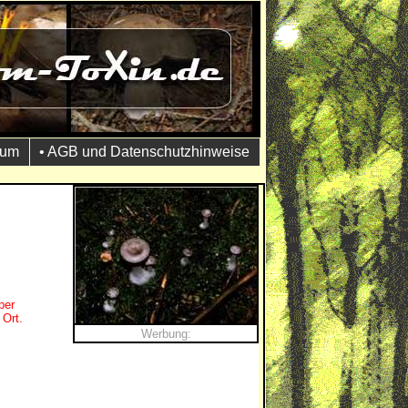
sum
• AGB und Datenschutzhinweise
per
 Ort.
Werbung: