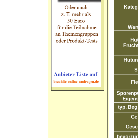
Katego
Wert
Hut
Frucht
Hutunt
S
Fle
Sporenpul
Eigens
typ. Begl
Ge
Gesc
bevorzug