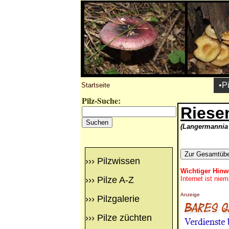
•P
Startseite
Pilz-Suche:
Riese
(Langermannia 
›››
Pilzwissen
Wichtiger Hinw
›››
Pilze A-Z
Internet ist nie
Anzeige
›››
Pilzgalerie
›››
Pilze züchten