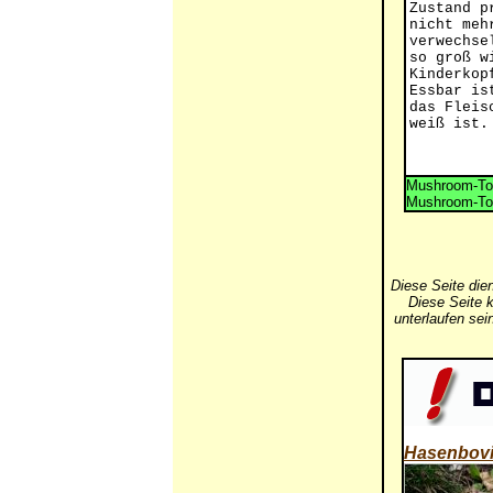
Zustand p
nicht meh
verwechse
so groß w
Kinderkop
Essbar is
das Fleis
weiß ist.
Mushroom-Tox
Mushroom-Tox
Diese Seite die
Diese Seite k
unterlaufen se
Hasenbovi