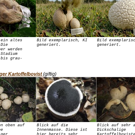
 ein altes
Bild exemplarisch, KI
Bild exemplaris
 Die
generiert.
generiert.
per werden
 Stadium
 bis grau-
.
ger Kartoffelbovist
(giftig)
on oben auf
Blick auf die
Blick auf sehr 
pe
Innenmasse. Diese ist
Dickschalige
iger
hier bereits sehr
Kartoffelbovist