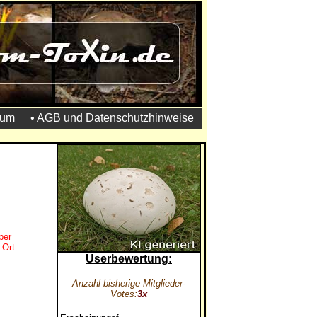
sum
• AGB und Datenschutzhinweise
per
 Ort.
Userbewertung:
Anzahl bisherige Mitglieder-
Votes:
3x