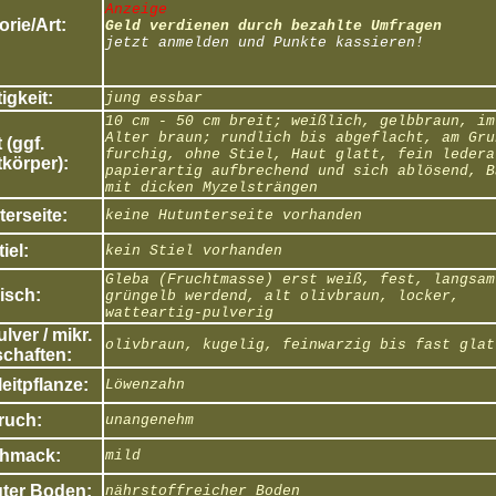
Anzeige
rie/Art:
Geld verdienen durch bezahlte Umfragen
jetzt anmelden und Punkte kassieren!
igkeit:
jung essbar
10 cm - 50 cm breit; weißlich, gelbbraun, im
Alter braun; rundlich bis abgeflacht, am Gru
 (ggf.
furchig, ohne Stiel, Haut glatt, fein ledera
körper):
papierartig aufbrechend und sich ablösend, B
mit dicken Myzelsträngen
erseite:
keine Hutunterseite vorhanden
tiel:
kein Stiel vorhanden
Gleba (Fruchtmasse) erst weiß, fest, langsam
isch:
grüngelb werdend, alt olivbraun, locker,
watteartig-pulverig
ver / mikr.
olivbraun, kugelig, feinwarzig bis fast glat
chaften:
eitpflanze:
Löwenzahn
ruch:
unangenehm
hmack:
mild
ter Boden:
nährstoffreicher Boden