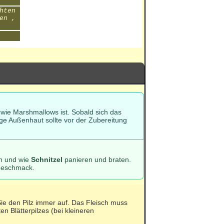
hten
en ,
 wie Marshmallows ist. Sobald sich das
tige Außenhaut sollte vor der Zubereitung
en und wie
Schnitzel
panieren und braten.
ngeschmack.
e den Pilz immer auf. Das Fleisch muss
n Blätterpilzes (bei kleineren