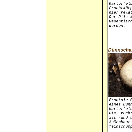
Kartoffel
Fruchtkör
hier rela
Der Pilz 
wesentlic
werden.
Dünnschali
Frontale 
eines Dün
Kartoffel
Die Fruch
ist rund 
Außenhaut
feinschup