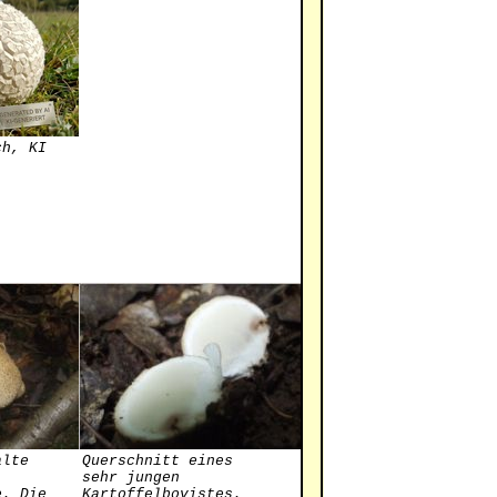
ch, KI
alte
Querschnitt eines
sehr jungen
e. Die
Kartoffelbovistes.