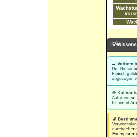
Wachstum
Vork
Wac
💡
Wissens
🍳 Vorberei
Der Riesenbo
Fleisch gelbl
abgezogen w
🍲 Kulinarik
Aufgrund sei
Er nimmt Aro
🔬 Bestimm
Verwechslung
durchgehend 
Exemplaren),