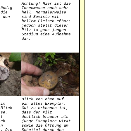
Achtung! Hier ist die
tändig
Innenmasse noch sehr
 die
hell. Normalerweise
n den
sind Boviste mit
hellem Fleisch eßbar;
jedoch stellt dieser
Pilz im ganz jungen
Stadium eine Außnahme
dar.
Blick von oben auf
 im
ein altes Exemplar.
 Blick
Gut zu erkennen ist,
sse.
dass der Pilz
st
deutlich brauner als
ich
junge Exemplare wirkt
en
sowie die Öffnung am
). Die
Scheitel durch den