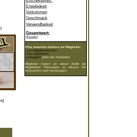
Erscheinungsf.
Ergiebigkeit
Vorkommen
Geschmack
Verwendbarkeit
)
Gesamtwert:
(Punkte)
Pilze bewerten können nur Mitglieder:
-
zum Mitgliederbereich
-
neu registrieren
-
einloggen
(über die Startseite)
Mitglieder haben an dieser Stelle die
Möglichkeit Pilzrezepte zu diesem Pilz
einzusehen oder einzutragen.
te]