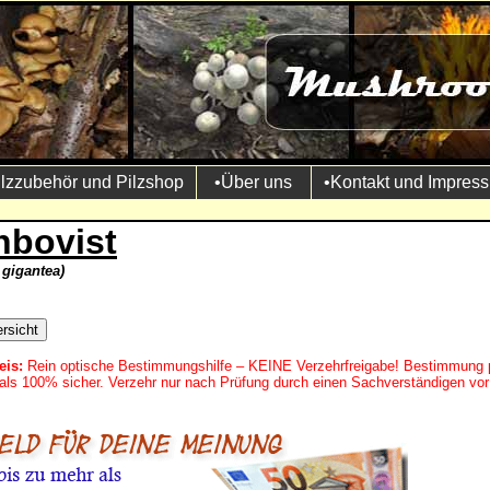
ilzzubehör und Pilzshop
•Über uns
•Kontakt und Impres
nbovist
gigantea)
eis:
Rein optische Bestimmungshilfe – KEINE Verzehrfreigabe! Bestimmung 
mals 100% sicher. Verzehr nur nach Prüfung durch einen Sachverständigen vor