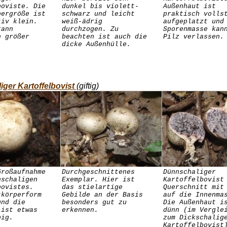
boviste. Die
dunkel bis violett-
Außenhaut ist
pergröße ist
schwarz und leicht
praktisch volls
tiv klein.
weiß-ädrig
aufgeplatzt und
kann
durchzogen. Zu
Sporenmasse kan
h größer
beachten ist auch die
Pilz verlassen.
dicke Außenhülle.
ger Kartoffelbovist
(giftig)
Großaufnahme
Durchgeschnittenes
Dünnschaliger
nschaligen
Exemplar. Hier ist
Kartoffelbovist
bovistes.
das stielartige
Querschnitt mit
tkörperform
Gebilde an der Basis
auf die Innenma
und die
besonders gut zu
Die Außenhaut i
 ist etwas
erkennen.
dünn (im Vergle
pig.
zum Dickschalig
Kartoffelbovist