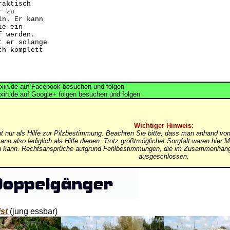
raktisch
r zu
ln. Er kann
ie ein
f werden.
t er solange
ch komplett
in.de auf Facebook besuchen und folgen
in.de auf Google+ folgen besuchen und folgen
Wichtiger Hinweis:
nt nur als Hilfe zur Pilzbestimmung. Beachten Sie bitte, dass man anhand von
ann also lediglich als Hilfe dienen. Trotz größtmöglicher Sorgfalt waren hi
in kann. Rechtsansprüche aufgrund Fehlbestimmungen, die im Zusammenhang 
ausgeschlossen.
st
(jung essbar)