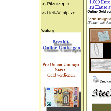
›››
Pilzrezepte
Online Geld ve
›››
Heil-/Vitalpilze
Schnellnavigati
(Einfach mit de
Werbung
[Druckan