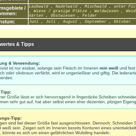
Laubwald , Nadelwald , Mischwald , unter Fic
sgebiete /
, Wiese / grasige Plätze , Waldwiesen , Weid
ommen:
Gärten , Obstwiesen , Felder
hstum:
Juni , Juli , August , September , Oktober
wertes & Tipps
tung & Verwendung:
vist ist nur essbar, solange sein Fleisch im Inneren
rein weiß
und fest
ich oder olivbraun verfärbt, wird er ungenießbar und giftig. Die lederar
erden.
-Tipp:
ner Größe lässt er sich hervorragend in fingerdicke Scheiben schneid
men sehr gut auf, hat aber selbst einen eher dezenten, pilzigen Eige
ungs-Tipp:
en sind bei dieser Größe fast ausgeschlossen. Dennoch: Schneiden Si
weiß sein. Zeigen sich im Inneren bereits Konturen eines unentwickelte
 könnte es sich um einen gefährlichen Wulstling handeln.