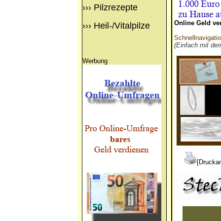
›››
Pilzrezepte
Online Geld ve
›››
Heil-/Vitalpilze
Schnellnavigati
(Einfach mit de
Werbung
[Druckan