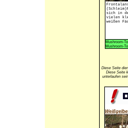
Frontalan
(Schleim)
sich in d
vielen kl
weißen Fä
Mushroom-Tox
Mushroom-Tox
Diese Seite die
Diese Seite k
unterlaufen se
Weißgelbe