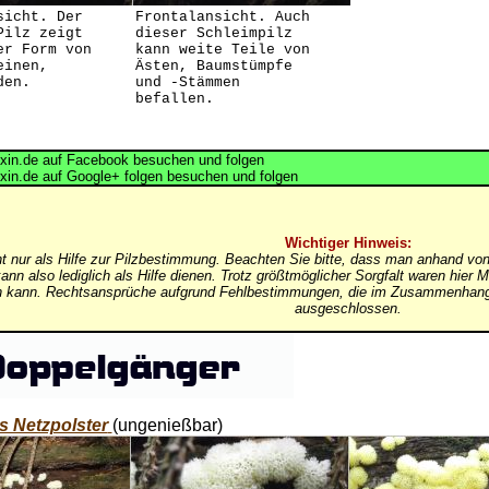
sicht. Der
Frontalansicht. Auch
Pilz zeigt
dieser Schleimpilz
er Form von
kann weite Teile von
einen,
Ästen, Baumstümpfe
den.
und -Stämmen
befallen.
in.de auf Facebook besuchen und folgen
in.de auf Google+ folgen besuchen und folgen
Wichtiger Hinweis:
nt nur als Hilfe zur Pilzbestimmung. Beachten Sie bitte, dass man anhand von
ann also lediglich als Hilfe dienen. Trotz größtmöglicher Sorgfalt waren hi
in kann. Rechtsansprüche aufgrund Fehlbestimmungen, die im Zusammenhang 
ausgeschlossen.
s Netzpolster
(ungenießbar)