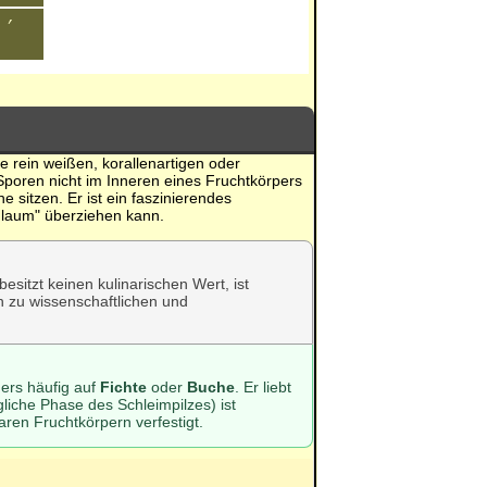
 ,
ne rein weißen, korallenartigen oder
Sporen nicht im Inneren eines Fruchtkörpers
 sitzen. Er ist ein faszinierendes
Flaum" überziehen kann.
besitzt keinen kulinarischen Wert, ist
n zu wissenschaftlichen und
ers häufig auf
Fichte
oder
Buche
. Er liebt
che Phase des Schleimpilzes) ist
aren Fruchtkörpern verfestigt.