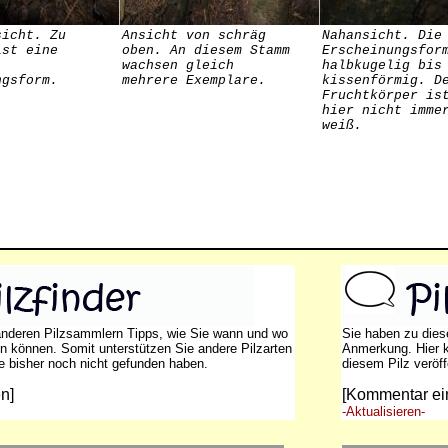
sicht. Zu
Ansicht von schräg
Nahansicht. Die
ist eine
oben. An diesem Stamm
Erscheinungsfor
wachsen gleich
halbkugelig bis
ngsform.
mehrere Exemplare.
kissenförmig. D
Fruchtkörper is
hier nicht imme
weiß.
anderen Pilzsammlern Tipps, wie Sie wann und wo
Sie haben zu dies
en können. Somit unterstützen Sie andere Pilzarten
Anmerkung. Hier 
ie bisher noch nicht gefunden haben.
diesem Pilz veröff
n]
[Kommentar ei
-Aktualisieren-