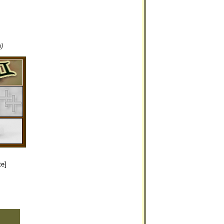
)
te]