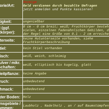
Anzeige
rie/Art:
Geld verdienen durch bezahlte Umfragen
jetzt anmelden und Punkte kassieren!
igkeit:
ungenießbar
0 cm - 0 cm breit; weiß; Fruchtkörper besteh
 (ggf.
vielen, einzelnen fadenähnlichen Gebilden, d
körper):
der Regel eine Größe von 0.1 - 2 cm erreiche
keine Hutunterseite vorhanden, siehe
erseite:
Fruchtkörperbeschreibung
tiel:
kein Stiel vorhanden
isch:
weiß, weich, schleimig
ver / mikr.
weiß, elliptisch bis kugelig, glatt
chaften:
eitpflanze:
keine Angabe
ruch:
unbedeutend
hmack:
unbedeutend
ter Boden:
Holz
sgebiete /
Laubholz , Nadelholz , an / auf Baumstümpfen
ommen: