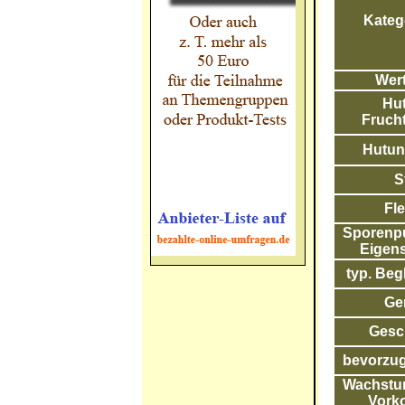
Katego
Wert
Hut
Frucht
Hutunt
S
Fle
Sporenpul
Eigens
typ. Begl
Ge
Gesc
bevorzug
Wachstum
Vork