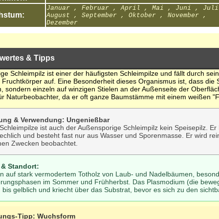
Januar , Februar , April , Mai , Juni , Juli
hstum:
August , September , Oktober , November ,
Dezember
wertes & Tipps
e Schleimpilz ist einer der häufigsten Schleimpilze und fällt durch sei
Fruchtkörper auf. Eine Besonderheit dieses Organismus ist, dass die 
, sondern einzeln auf winzigen Stielen an der Außenseite der Oberfläche
für Naturbeobachter, da er oft ganze Baumstämme mit einem weißen "
tung & Verwendung: Ungenießbar
 Schleimpilze ist auch der Außensporige Schleimpilz kein Speisepilz. Er 
echlich und besteht fast nur aus Wasser und Sporenmasse. Er wird rei
chen Zwecken beobachtet.
 & Standort:
hn auf stark vermodertem Totholz von Laub- und Nadelbäumen, besond
erungsphasen im Sommer und Frühherbst. Das Plasmodium (die bewegli
bis gelblich und kriecht über das Substrat, bevor es sich zu den sichtb
ungs-Tipp: Wuchsform