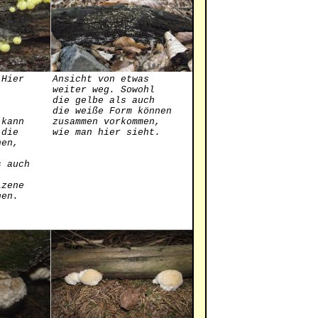
 Hier
Ansicht von etwas
weiter weg. Sowohl
die gelbe als auch
die weiße Form können
 kann
zusammen vorkommen,
 die
wie man hier sieht.
nen,
s auch
lzene
hen.