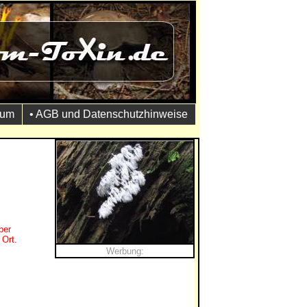
sum
• AGB und Datenschutzhinweise
per
 Ort.
Werbung: