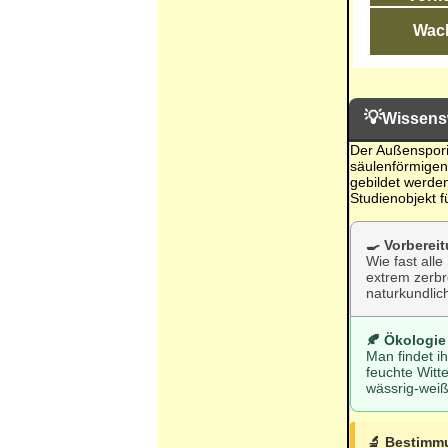
Wac
💡
Wissens
Der Außensporig
säulenförmigen 
gebildet werden
Studienobjekt 
🍳 Vorberei
Wie fast alle
extrem zerbr
naturkundli
🍂 Ökologie
Man findet i
feuchte Witt
wässrig-weiß 
🔬 Bestimm