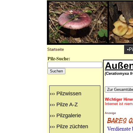
•P
Startseite
Pilz-Suche:
Außen
(Ceratiomyxa fr
›››
Pilzwissen
Wichtiger Hinw
›››
Pilze A-Z
Internet ist nie
Anzeige
›››
Pilzgalerie
›››
Pilze züchten