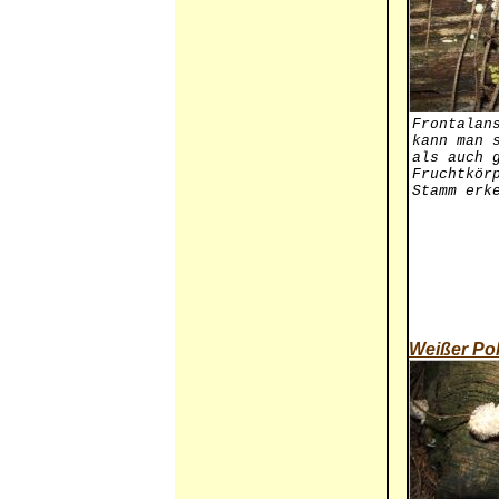
Frontalan
kann man 
als auch 
Fruchtkör
Stamm erk
Weißer Pol