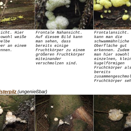
sicht. Hier
Frontale Nahansicht.
Frontalansicht.
sowohl weiße
Auf diesem Bild kann
kann man die
gelbe
man sehen, dass
schwammähnliche
per an einem
bereits einige
Oberfläche gut
ennen.
Fruchtkörper zu einem
erkennen. Zudem
größeren Fruchtkörper
man hier sowohl
miteinander
einzelnen, klei
verschmolzen sind.
kugelförmigen
Fruchtkörper al
bereits
zusammengeschmo
Fruchtkörper se
sterpilz
(ungenießbar)