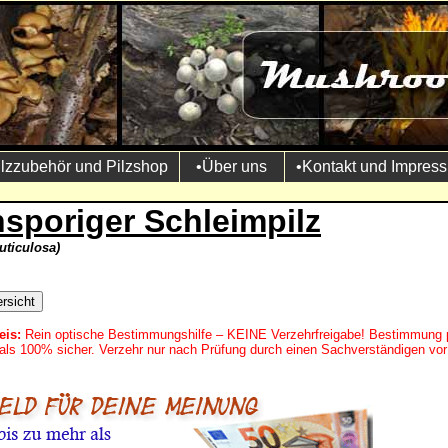
ilzzubehör und Pilzshop
•Über uns
•Kontakt und Impres
sporiger Schleimpilz
uticulosa)
eis:
Rein optische Bestimmungshilfe – KEINE Verzehrfreigabe! Bestimmung 
mals 100% sicher. Verzehr nur nach Prüfung durch einen Sachverständigen vor