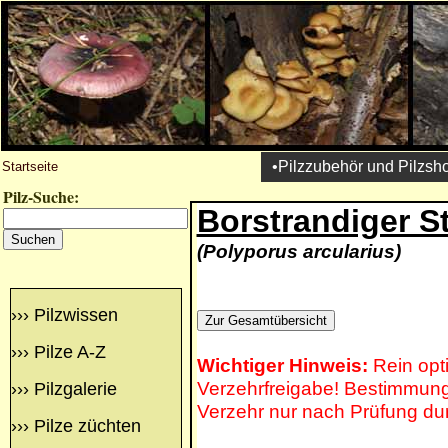
•Pilzzubehör und Pilzsh
Startseite
Pilz-Suche:
Borstrandiger St
(Polyporus arcularius)
›››
Pilzwissen
›››
Pilze A-Z
Wichtiger Hinweis:
Rein opt
Verzehrfreigabe! Bestimmung 
›››
Pilzgalerie
Verzehr nur nach Prüfung du
›››
Pilze züchten