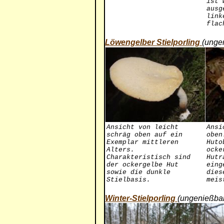
ist 
ausg
link
flac
Löwengelber Stielporling
(unge
Ansicht von leicht
Ansi
schräg oben auf ein
oben
Exemplar mittleren
Huto
Alters.
ocke
Charakteristisch sind
Hutr
der ockergelbe Hut
eing
sowie die dunkle
dies
Stielbasis.
meis
Winter-Stielporling
(ungenießba