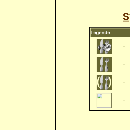
S
Legende
=
=
=
=