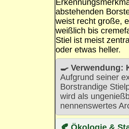
Erkennungsmerkmal i
abstehenden Borste
weist recht große, 
weißlich bis cremef
Stiel ist meist zent
oder etwas heller.
🍳 Verwendung: K
Aufgrund seiner ex
Borstrandige Stielp
wird als ungenießb
nennenswertes Ar
🍂 Ökologie & St