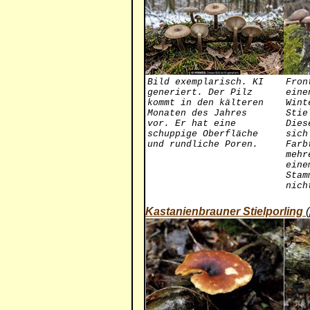
Bild exemplarisch. KI
Fron
generiert. Der Pilz
eine
kommt in den kälteren
Wint
Monaten des Jahres
Stie
vor. Er hat eine
Dies
schuppige Oberfläche
sich
und rundliche Poren.
Farb
mehr
eine
Stam
nich
Kastanienbrauner Stielporling