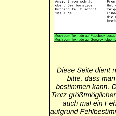
Ansicht von schräg
Fron
oben. Der borstige
Hut 
Hutrand fällt sofort
zeig
ins Auge.
Eind
die 
krei
Mushroom-Toxin.de auf Facebook besuch
Mushroom-Toxin.de auf Google+ folgen 
Diese Seite dient 
bitte, dass man
bestimmen kann. Die
Trotz größtmögliche
auch mal ein Feh
aufgrund Fehlbestim