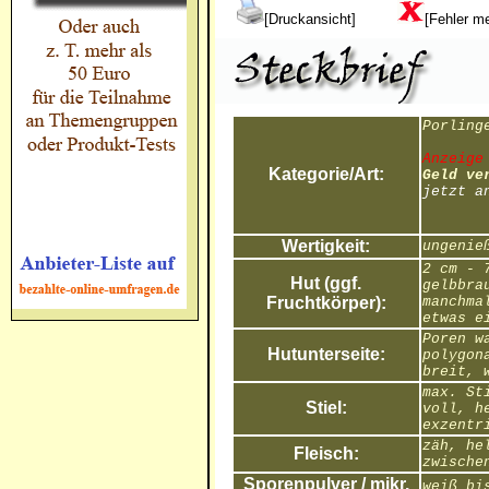
[Druckansicht]
[Fehler m
Porling
Anzeige
Kategorie/Art:
Geld ve
jetzt a
Wertigkeit:
ungenie
2 cm - 
Hut (ggf.
gelbbra
Fruchtkörper):
manchma
etwas e
Poren w
Hutunterseite:
polygon
breit, 
max. St
Stiel:
voll, h
exzentr
zäh, he
Fleisch:
zwische
Sporenpulver / mikr.
weiß bi