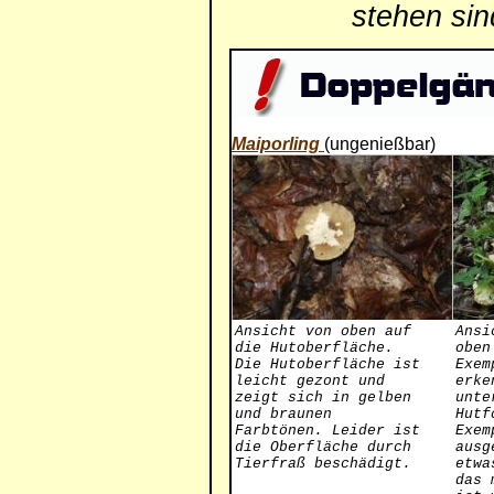
stehen si
Maiporling
(ungenießbar)
Ansicht von oben auf
Ansi
die Hutoberfläche.
oben
Die Hutoberfläche ist
Exem
leicht gezont und
erke
zeigt sich in gelben
unte
und braunen
Hutf
Farbtönen. Leider ist
Exem
die Oberfläche durch
ausg
Tierfraß beschädigt.
etwa
das 