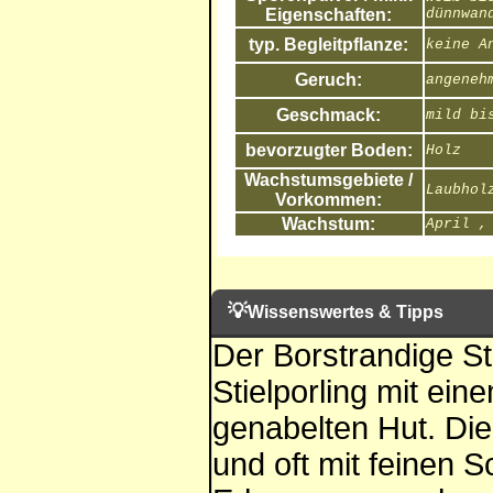
Eigenschaften:
dünnwan
typ. Begleitpflanze:
keine A
Geruch:
angeneh
Geschmack:
mild bi
bevorzugter Boden:
Holz
Wachstumsgebiete /
Laubhol
Vorkommen:
Wachstum:
April ,
💡
Wissenswertes & Tipps
Der Borstrandige Stie
Stielporling mit eine
genabelten Hut. Die
und oft mit feinen