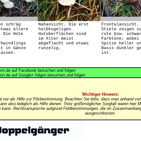
on schräg
Nahansicht. Die erst
Frontalansicht.
etwas ältere
halbkugeligen
Stiele zeigen z
. Die Hüte
Hutoberflächen sind
rote bzw. schwa
im Alter meist
Farbtöne; wobei
chwindlings
abgeflacht und etwas
Spitze heller u
st in Gänze
runzelig.
Basis dunkler g
lassen.
ist.
in.de auf Facebook besuchen und folgen
in.de auf Google+ folgen besuchen und folgen
Wichtiger Hinweis:
nt nur als Hilfe zur Pilzbestimmung. Beachten Sie bitte, dass man anhand von
ann also lediglich als Hilfe dienen. Trotz größtmöglicher Sorgfalt waren hi
in kann. Rechtsansprüche aufgrund Fehlbestimmungen, die im Zusammenhang 
ausgeschlossen.