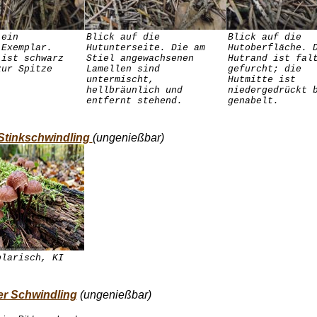
 ein
Blick auf die
Blick auf die
 Exemplar.
Hutunterseite. Die am
Hutoberfläche. 
 ist schwarz
Stiel angewachsenen
Hutrand ist fal
zur Spitze
Lamellen sind
gefurcht; die
untermischt,
Hutmitte ist
hellbräunlich und
niedergedrückt 
entfernt stehend.
genabelt.
Stinkschwindling
(ungenießbar)
plarisch, KI
.
er Schwindling
(ungenießbar)