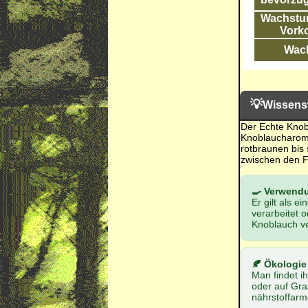
Wachstum
Vork
Wac
💡
Wissens
Der Echte Knob
Knoblaucharoma 
rotbraunen bis
zwischen den F
🍳 Verwendu
Er gilt als e
verarbeitet 
Knoblauch v
🍂 Ökologie
Man findet i
oder auf Gras
nährstoffarm