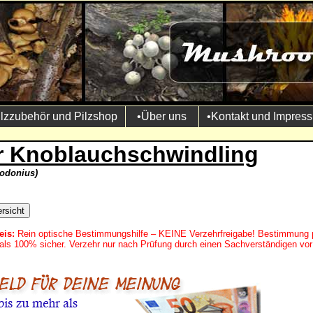
ilzzubehör und Pilzshop
•Über uns
•Kontakt und Impres
r Knoblauchschwindling
rodonius)
eis:
Rein optische Bestimmungshilfe – KEINE Verzehrfreigabe! Bestimmung 
mals 100% sicher. Verzehr nur nach Prüfung durch einen Sachverständigen vor