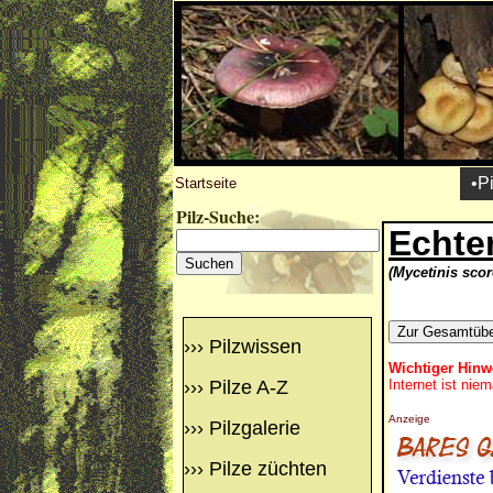
•P
Startseite
Pilz-Suche:
Echte
(Mycetinis sco
›››
Pilzwissen
Wichtiger Hinw
›››
Pilze A-Z
Internet ist nie
Anzeige
›››
Pilzgalerie
›››
Pilze züchten