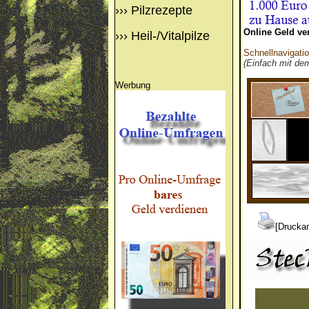
›››
Pilzrezepte
Online Geld ve
›››
Heil-/Vitalpilze
Schnellnavigati
(Einfach mit de
Werbung
[Druckan