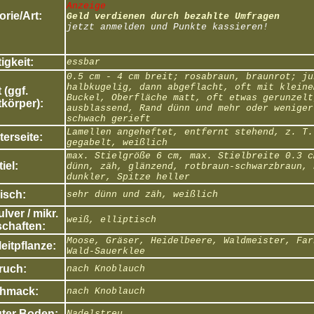
Anzeige
rie/Art:
Geld verdienen durch bezahlte Umfragen
jetzt anmelden und Punkte kassieren!
igkeit:
essbar
0.5 cm - 4 cm breit; rosabraun, braunrot; ju
halbkugelig, dann abgeflacht, oft mit kleine
 (ggf.
Buckel, Oberfläche matt, oft etwas gerunzelt
körper):
ausblassend, Rand dünn und mehr oder weniger
schwach gerieft
Lamellen angeheftet, entfernt stehend, z. T.
erseite:
gegabelt, weißlich
max. Stielgröße 6 cm, max. Stielbreite 0.3 c
tiel:
dünn, zäh, glänzend, rotbraun-schwarzbraun, 
dunkler, Spitze heller
isch:
sehr dünn und zäh, weißlich
ver / mikr.
weiß, elliptisch
chaften:
Moose, Gräser, Heidelbeere, Waldmeister, Far
eitpflanze:
Wald-Sauerklee
ruch:
nach Knoblauch
hmack:
nach Knoblauch
ter Boden:
Nadelstreu