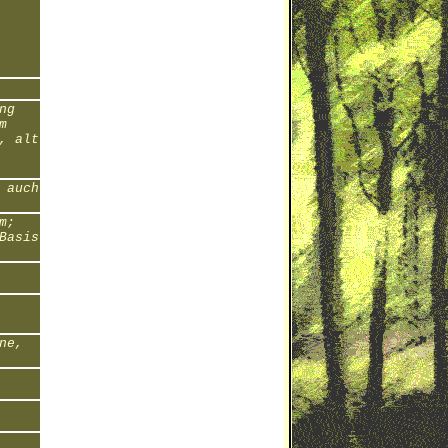
ng
m
, alt
 auch
m;
Basis
ne,