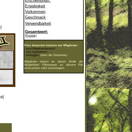
Erscheinungsf.
Ergiebigkeit
Vorkommen
Geschmack
Verwendbarkeit
)
Gesamtwert:
(Punkte)
Pilze bewerten können nur Mitglieder:
-
zum Mitgliederbereich
-
neu registrieren
-
einloggen
(über die Startseite)
Mitglieder haben an dieser Stelle die
Möglichkeit Pilzrezepte zu diesem Pilz
einzusehen oder einzutragen.
te]