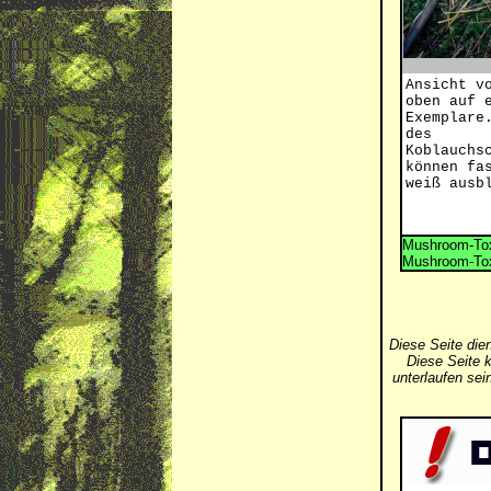
Ansicht v
oben auf 
Exemplare
des
Koblauchs
können fa
weiß ausb
Mushroom-Tox
Mushroom-Tox
Diese Seite die
Diese Seite k
unterlaufen se