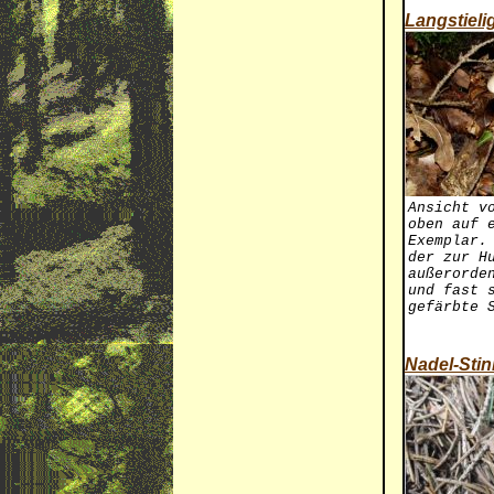
Langstiel
Ansicht v
oben auf 
Exemplar.
der zur H
außerorde
und fast 
gefärbte 
Nadel-Sti