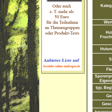
Katego
Wert
Hut
Frucht
Hutunt
S
Fle
Sporenpul
Eigens
typ. Begl
Ge
Gesc
bevorzug