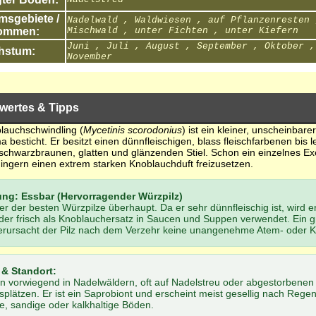
sgebiete /
Nadelwald , Waldwiesen , auf Pflanzenresten 
ommen:
Mischwald , unter Fichten , unter Kiefern
Juni , Juli , August , September , Oktober ,
hstum:
November
wertes & Tipps
lauchschwindling (
Mycetinis scorodonius
) ist ein kleiner, unscheinbare
besticht. Er besitzt einen dünnfleischigen, blass fleischfarbenen bis 
 schwarzbraunen, glatten und glänzenden Stiel. Schon ein einzelnes Ex
ingern einen extrem starken Knoblauchduft freizusetzen.
ng: Essbar (Hervorragender Würzpilz)
iner der besten Würzpilze überhaupt. Da er sehr dünnfleischig ist, wird 
oder frisch als Knoblauchersatz in Saucen und Suppen verwendet. Ein 
erursacht der Pilz nach dem Verzehr keine unangenehme Atem- oder 
 & Standort:
hn vorwiegend in Nadelwäldern, oft auf Nadelstreu oder abgestorbenen
plätzen. Er ist ein Saprobiont und erscheint meist gesellig nach Regen
e, sandige oder kalkhaltige Böden.