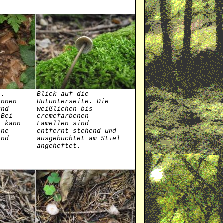
n.
Blick auf die
ennen
Hutunterseite. Die
und
weißlichen bis
 Bei
cremefarbenen
n kann
Lamellen sind
ine
entfernt stehend und
and
ausgebuchtet am Stiel
angeheftet.