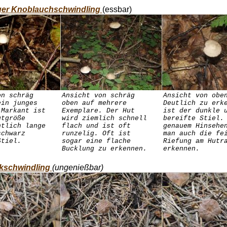
iger Knoblauchschwindling
(essbar)
on schräg
Ansicht von schräg
Ansicht von obe
ein junges
oben auf mehrere
Deutlich zu erk
 Markant ist
Exemplare. Der Hut
ist der dunkle 
utgröße
wird ziemlich schnell
bereifte Stiel.
ntlich lange
flach und ist oft
genauem Hinsehe
schwarz
runzelig. Oft ist
man auch die fe
Stiel.
sogar eine flache
Riefung am Hutr
Bucklung zu erkennen.
erkennen.
nkschwindling
(ungenießbar)