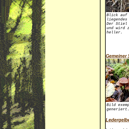
Blick auf
liegendes
Der Stiel
und wird 
heller.
Gemeiner 
Bild exem
generiert
Ledergelb