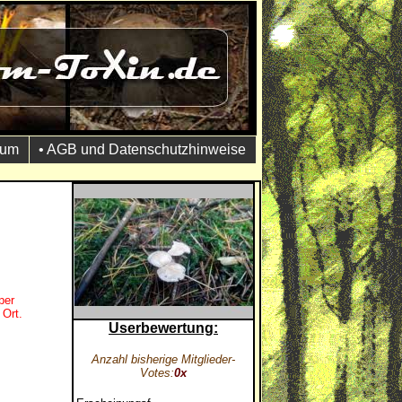
sum
• AGB und Datenschutzhinweise
per
 Ort.
Userbewertung:
Anzahl bisherige Mitglieder-
Votes:
0x